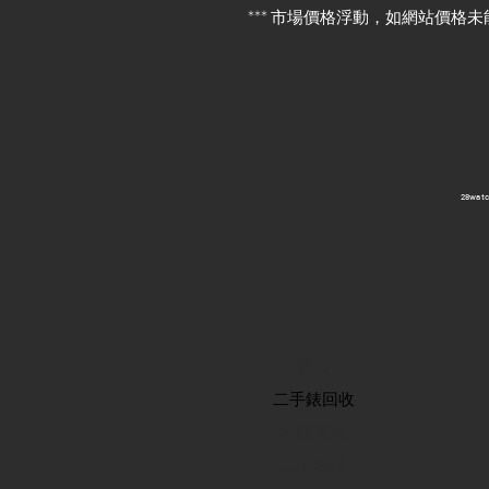
*** 市場價格浮動，如網站價格未
​28wa
首頁
​二手錶回收
​名錶系列
二手名錶