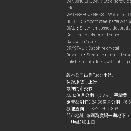
WINDING CROWN：Steel screw-down
relief
WATERPROOFNESS：Waterproof to 1
BEZEL：Smooth steel bezel with po
DIAL：Silver, embossed decorati
Gold hour markers and hands
Date at 3 o'clock
CRYSTAL：Sapphire crystal
Bracelet：Steel and rose gold brace
polished centre links, with folding
經本公司出售Tudor手錶,
保證原裝可上行
歡迎門市交收
AE 12個月分期 （3.8% ）手續費
匯豐&渣打12,24,36個月分期 （6.5
歡迎查詢 ：+852 9550 1899
門市地址: 銅鑼灣廣場一期地下 G1
「地鐵站B出口」