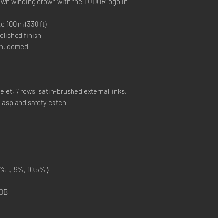
 winding crown with the TUDOR logo in
00 m (330 ft)
lished finish
on, domed
let, 7 rows, satin-brushed external links,
 clasp and safety catch
%，9%, 10.5%）
0B