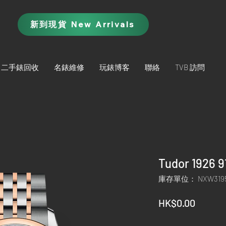
新到現貨 New Arrivals
二手錶回收
名錶維修
玩錶博客
聯絡
TVB 訪問
Tudor 1926 
庫存單位： NXW319
價
HK$0.00
格