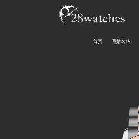
首頁
選購名錶