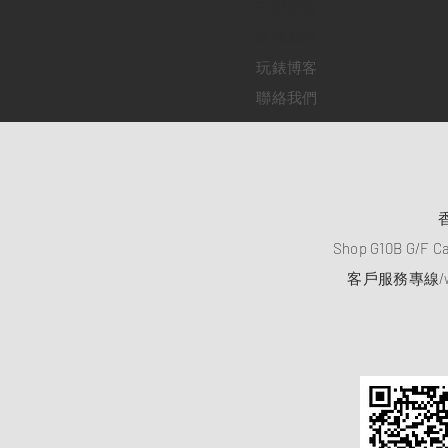
訂購新錶
​維修服務
玩錶博客
聯絡我們
Shop G10B G/F C
客戶服務專線/wh