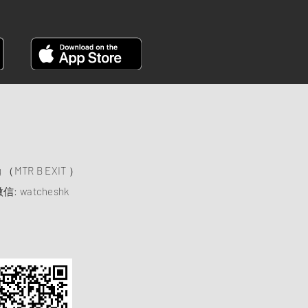
）
ng （MTR B EXIT ）
信: watcheshk