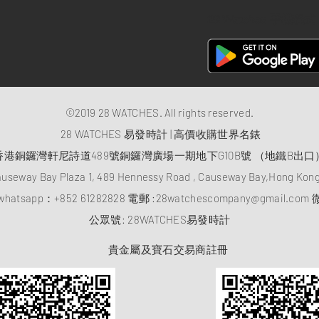
28 Watches 手機程式
©2019 28 WATCHES. All rights reserved.
28 WATCHES 易發時計 | 高價收購世界名錶
香港銅鑼灣軒尼詩道489號銅鑼灣廣場一期地下G10B號 （地鐵B出口
auseway Bay Plaza 1, 489 Hennessy Road , Causeway Bay,Hong Ko
atsapp：
+852 61282828
電郵 :
28watchescompany@gmail.com
微
​公眾號: 28WATCHES易發時計
貴金屬及寶石交易商註冊