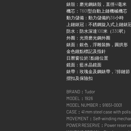
錶殼：磨光鋼錶殼，直徑41毫米
機芯：T601型自動上鏈機械機芯
動力儲備：動力儲備約38小時
上鏈錶冠：不銹鋼旋入式上鏈錶
防水：防水深達100米（330呎）
外圈：光滑磨光鋼外圈
錶面：銀色，浮雕裝飾，圓拱形
金色鐘點標記及指針
日曆窗位於3點鐘位置
鏡面：藍水晶鏡面
錶帶：玫瑰金及鋼錶帶，7排鏈
摺扣及保險扣
BRAND：Tudor
MODEL：1926
MODEL NUMBER：91651-0001
CASE：41 mm steel case with polis
MOVEMENT：Self-winding mechanic
POWER RESERVE：Power reserve of