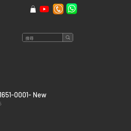
91651-0001- New
5