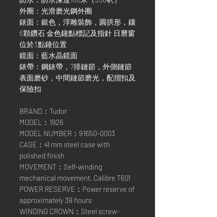
外圈：光滑磨光鋼外圈
錶面：銀色，浮雕裝飾，圓拱形，鑲
6顆鑽石 金色鐘點標記及指針 日曆窗
位於3點鐘位置
鏡面：藍水晶鏡面
錶帶：鋼錶帶，7排鏈節，外側鏈節
表面磨砂，中間鏈節磨光，配摺扣及
保險扣
BRAND：Tudor
MODEL：1926
MODEL NUMBER：91650-0003
CASE：41 mm steel case with
polished finish
MOVEMENT：Self-winding
mechanical movement, Calibre T601
POWER RESERVE：Power reserve of
approximately 38 hours
WINDING CROWN：Steel screw-