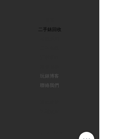
首頁
​二手錶回收
​名錶系列
二手名錶
訂購新錶
​維修服務
玩錶博客
聯絡我們
退款政策
私隱政策
FAQ
INSTAGRAM