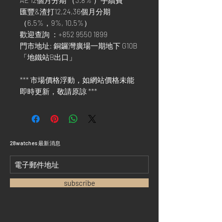
AE 12個月分期 （3.8% ）手續費
匯豐&渣打12,24,36個月分期
（6.5%，9%, 10.5%）
歡迎查詢 ：+852 9550 1899
門市地址: 銅鑼灣廣場一期地下 G10B
「地鐵站B出口」
*** 市場價格浮動，如網站價格未能
即時更新，敬請原諒 ***
​28watches 最新消息
subscribe