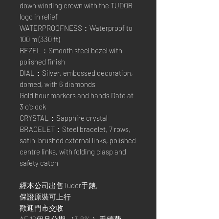
down winding crown with the TUDOR
logo in relief
WATERPROOFNESS：Waterproof to
100 m (330 ft)
BEZEL：Smooth steel bezel with
polished finish
DIAL：Silver, embossed decoration,
domed, with 6 diamonds
Gold hour markers and hands Date at
3 o'clock
CRYSTAL：Sapphire crystal
BRACELET：Steel bracelet, 7 rows,
satin-brushed external links, polished
centre links, with folding clasp and
safety catch
經本公司出售Tudor手錶,
保證原裝可上行
歡迎門市交收