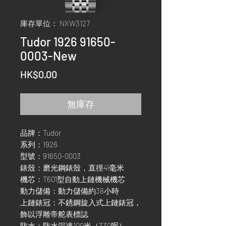
庫存單位： NXW3127
Tudor 1926 91650-
0003-New
價
HK$0.00
格
無庫存
品牌：Tudor
系列：1926
型號：91650-0003
錶殼：磨光鋼錶殼，直徑41毫米
機芯：T601型自動上鏈機械機芯
動力儲備：動力儲備約38小時
上鏈錶冠：不銹鋼旋入式上鏈錶冠，
飾以浮雕帝舵表標誌
防水：防水深達100米（330呎）