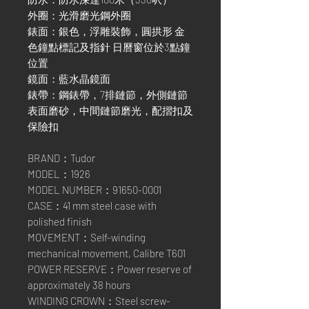
外圈：光滑磨光鋼外圈
錶面：銀色，浮雕裝飾，圓拱形 金
色鐘點標記及指針 日曆窗位於3點鐘
位置
鏡面：藍水晶鏡面
錶帶：鋼錶帶，7排鏈節，外側鏈節
表面磨砂，中間鏈節磨光，配摺扣及
保險扣
BRAND：Tudor
MODEL：1926
MODEL NUMBER：91650-0001
CASE：41 mm steel case with
polished finish
MOVEMENT：Self-winding
mechanical movement, Calibre T601
POWER RESERVE：Power reserve of
approximately 38 hours
WINDING CROWN：Steel screw-