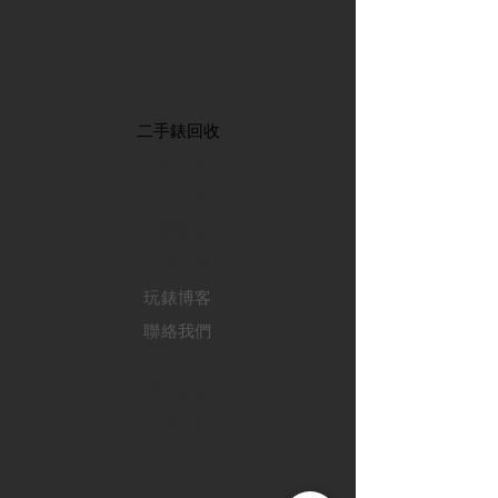
首頁
​二手錶回收
​名錶系列
二手名錶
訂購新錶
​維修服務
玩錶博客
聯絡我們
退款政策
私隱政策
FAQ