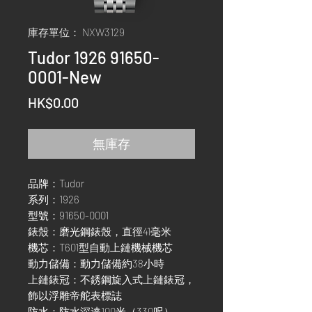
庫存單位： NXW3129
Tudor 1926 91650-
0001-New
價
HK$0.00
格
無庫存
品牌：Tudor
系列：1926
型號：91650-0001
錶殼：磨光鋼錶殼，直徑41毫米
機芯：T601型自動上鏈機械機芯
動力儲備：動力儲備約38小時
上鏈錶冠：不銹鋼旋入式上鏈錶冠，
飾以浮雕帝舵表標誌
防水：防水深達100米（330呎）