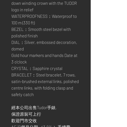
down winding crown with the TUDOR
logo in relief
WATERPROOFNESS：Waterproof to
100 m (330 ft)
BEZEL：Smooth steel bezel with
polished finish
DIAL：Silver, embossed decoration,
domed
Gold hour markers and hands Date at
3 o'clock
CRYSTAL：Sapphire crystal
BRACELET：Steel bracelet, 7 rows,
satin-brushed external links, polished
centre links, with folding clasp and
safety catch
經本公司出售Tudor手錶,
保證原裝可上行
歡迎門市交收