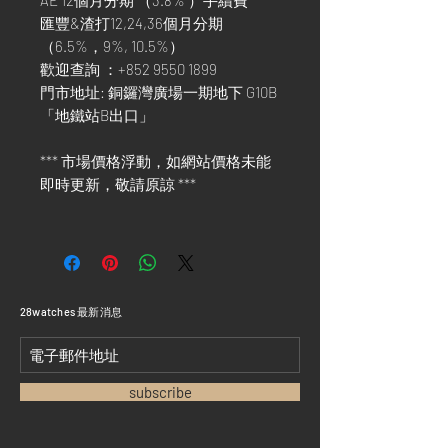
AE 12個月分期 （3.8% ）手續費
匯豐&渣打12,24,36個月分期
（6.5%，9%, 10.5%）
歡迎查詢 ：+852 9550 1899
門市地址: 銅鑼灣廣場一期地下 G10B
「地鐵站B出口」
*** 市場價格浮動，如網站價格未能
即時更新，敬請原諒 ***
​28watches 最新消息
subscribe