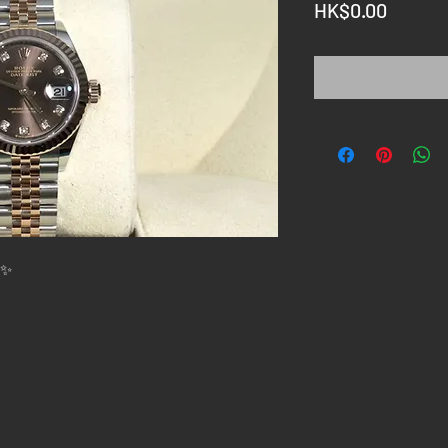
價
HK$0.00
格
✨✨