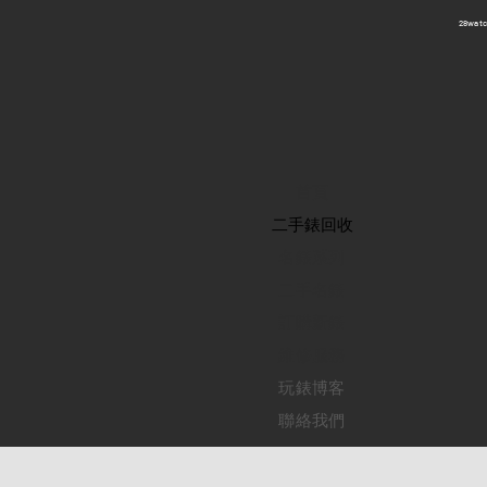
​28wa
首頁
​二手錶回收
​名錶系列
二手名錶
訂購新錶
​維修服務
玩錶博客
聯絡我們