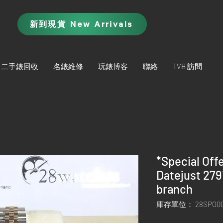
新到現貨 New Arrivals
二手錶回收
名錶維修
玩錶博客
聯絡
TVB 訪問
*Special Off
Datejust 279
branch
庫存單位： 28SPO00