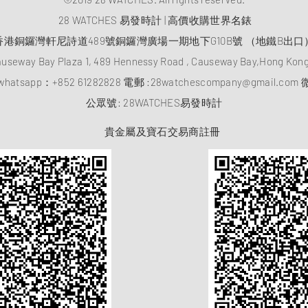
28 WATCHES 易發時計 | 高價收購世界名錶
香港銅鑼灣軒尼詩道489號銅鑼灣廣場一期地下G10B號 （地鐵B出口
auseway Bay Plaza 1, 489 Hennessy Road , Causeway Bay,Hong Ko
atsapp：
+852 61282828
電郵 :
28watchescompany@gmail.com
微
​公眾號: 28WATCHES易發時計
貴金屬及寶石交易商註冊