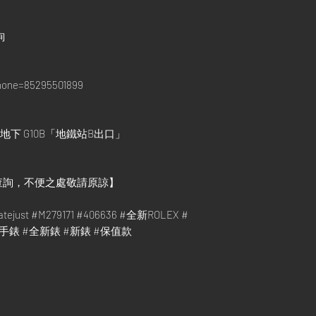
詢
phone=85295501899
下 G10B「地鐵站B出口」
查詢，不便之處敬請原諒】
ejust #M279171 #406636 #全新ROLEX #
手錶 #全新錶 #新錶 #保值款