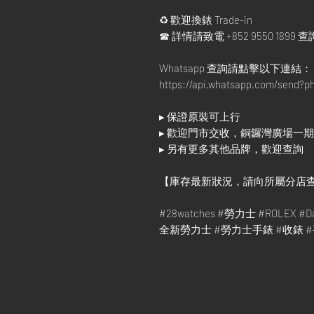
♻ 歡迎換錶 Trade-in
☎ 詳情請致電 +852 9550 1899 查
Whatsapp 查詢請點擊以下連結：
https://api.whatsapp.com/send?
▸ 保證原裝可上行
▸ 歡迎門市交收，銅鑼灣廣場一期地
▸ 另有更多其他品牌，歡迎查詢
【庫存最新狀況，請向所屬分店
#28watches #勞力士 #ROLEX #Dat
全新勞力士 #勞力士手錶 #收錶 #