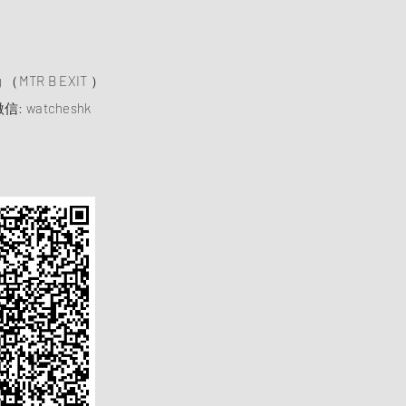
）
ng （MTR B EXIT ）
信: watcheshk