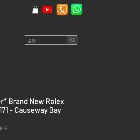
er* Brand New Rolex
171 - Causeway Bay
14B