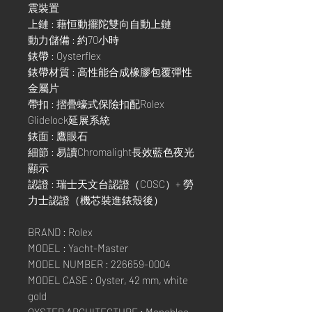
震裝置
上鏈 : 藉恒動擺陀雙向自動上鏈
動力儲備 : 約70小時
錶帶 : Oysterflex
錶帶材質 : 高性能合成橡膠包覆彈性
金屬片
帶扣 : 摺疊蠔式保險扣配Rolex
Glidelock延展系統
錶面 : 鷹眼石
細節 : 易讀Chromalight長效藍色夜光
顯示
認證 : 瑞士天文台認證（COSC）+ 勞
力士認證（機芯裝進錶殼後）
BRAND : Rolex
MODEL : Yacht-Master
MODEL NUMBER : 226659-0004
MODEL CASE : Oyster, 42 mm, white
gold
OYSTER ARCHITECTURE : Monobloc