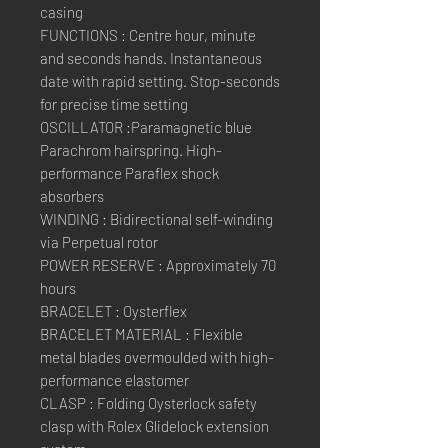
casing
FUNCTIONS : Centre hour, minute
and seconds hands. Instantaneous
date with rapid setting. Stop-seconds
for precise time setting
OSCILLATOR :Paramagnetic blue
Parachrom hairspring. High-
performance Paraflex shock
absorbers
WINDING : Bidirectional self-winding
via Perpetual rotor
POWER RESERVE : Approximately 70
hours
BRACELET : Oysterflex
BRACELET MATERIAL : Flexible
metal blades overmoulded with high-
performance elastomer
CLASP : Folding Oysterlock safety
clasp with Rolex Glidelock extension