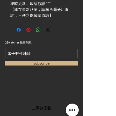
即時更新，敬請原諒 ***
【庫存最新狀況，請向所屬分店查
詢，不便之處敬請原諒】
​28watches 最新消息
subscribe
首頁
​二手錶回收
​名錶系列