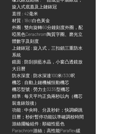
旋入式底蓋及上鏈錶冠
直徑 : 42毫米
材質 : 18ct白色黃金
外圈 : 雙向旋轉60分鐘刻度外圈，配
啞黑色Cerachrom陶質字圈、磨光立
體數字及刻度
上鏈錶冠 : 旋入式，三扣鎖三重防水
系統
鏡面 : 防刮損藍水晶，小窗凸透鏡放
大日曆
防水深度 : 防水深達100米/330呎
機芯 : 自動上鏈機械恒動機芯
機芯型號 : 勞力士3235型機芯
精準 : 每天平均正負兩秒以內（機芯
裝進錶殼後）
功能 : 中央時、分及秒針；快調瞬跳
日曆；秒針暫停功能以準確調校時間
游絲擺輪組件 : 順磁性藍色
Parachrom游絲；高性能Paraflex緩