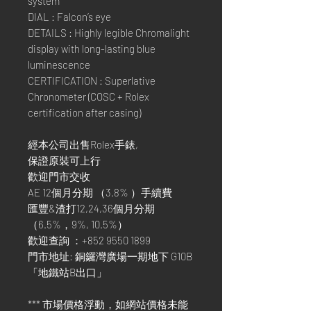
system
DIAL : Falcon’s eye
DETAILS : Highly legible Chromalight
display with long-lasting blue
luminescence
CERTIFICATION : Superlative
Chronometer (COSC + Rolex
certification after casing)
經本公司出售Rolex手錶,
保證原裝可上行
歡迎門市交收
AE 12個月分期 （3.8% ）手續費
匯豐&渣打12,24,36個月分期
（6.5%，9%, 10.5%）
歡迎查詢 ：+852 9550 1899
門市地址: 銅鑼灣廣場一期地下 G10B
「地鐵站B出口」
*** 市場價格浮動，如網站價格未能