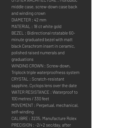
middle case, screw-down case back
and winding crown
DIAMETER : 42 mm
MATERIAL : 18 ct white gold
BEZEL : Bidirectional rotatable 60-
minute graduated bezel with matt
black Cerachrom insert in ceramic,
polished raised numerals and
graduations
WINDING CROWN : Screw-down,
Triplock triple waterproofness system
CRYSTAL : Scratch-resistant
sapphire, Cyclops lens over the date
WATER RESISTANCE : Waterproof to
100 metres / 330 feet
MOVEMENT : Perpetual, mechanical,
self-winding
CALIBRE : 3235, Manufacture Rolex
PRECISION : -2/+2 sec/day, after