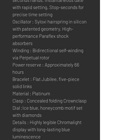
seconds hands. Instantaneous date
with rapid setting. Stop-seconds for
precise time setting
Oscillator : Syloxi hairspring in silicon
with patented geometry. High-
performance Paraflex shock
absorbers
Winding : Bidirectional self-winding
via Perpetual rotor
Power reserve : Approximately 66
hours
Bracelet : Flat Jubilee, five-piece
solid links
Material : Platinum
Clasp : Concealed folding Crownclasp
Dial :Ice blue, honeycomb motif set
with diamonds
Details : Highly legible Chromalight
display with long-lasting blue
luminescence