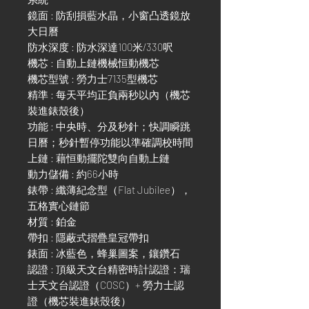
鏡面 : 防刮損藍水晶，小窗凸透鏡放
大日曆
防水深度 : 防水深達100米/330呎
機芯 : 自動上鏈機械恒動機芯
機芯型號 : 勞力士7135型機芯
精準 : 每天平均正負兩秒以內（機芯
裝進錶殼後）
功能 : 中央時、分及秒針；快調瞬跳
日曆；秒針暫停功能以準確調校時間
上鏈 : 藉恒動擺陀雙向自動上鏈
動力儲備 : 約66小時
錶帶 : 纖薄紀念型（Flat Jubilee），
五格實心鏈節
材質 : 鉑金
帶扣 : 隱蔽式摺疊皇冠帶扣
錶面 : 冰藍色，蜂巢圖案，鑲鑽石
認證 : 頂級天文台精密時計認證：瑞
士天文台認證（COSC）+ 勞力士認
證（機芯裝進錶殼後）