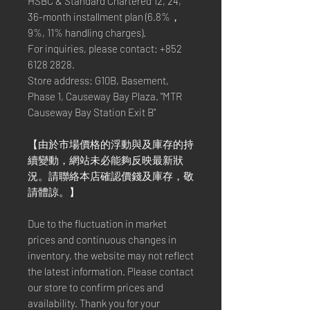
HSBC & Standard Chartered 12, 24,
36-month installment plan (6.8%，
9%, 11% handling charges).
For inquiries, please contact: +852
6128 2828.
Store address: G10B, Basement,
Phase 1, Causeway Bay Plaza. "MTR
Causeway Bay Station Exit B"
【由於市場價格的浮動與及庫存的持
續變動，網站未必能夠反映最新狀
況。請聯絡本店確認價錢及庫存，敬
請體諒。】
Due to the fluctuation in market
prices and continuous changes in
inventory, the website may not reflect
the latest information. Please contact
our store to confirm prices and
availability. Thank you for your