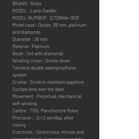
BRAND : Rolex
MODEL : Land-Dweller
MODEL NUMBER : 127286tbr-0001
Model case : Oyster, 36 mm, platinum
and diamonds
Diameter : 36 mm
Material : Platinum
Bezel : Set with diamonds
Winding crown : Screw-down,
Twinlock double waterproofness
system
Crystal : Scratch-resistant sapphire,
Cyclops lens over the date
Movement : Perpetual, mechanical,
self-winding
Calibre : 7135, Manufacture Rolex
Precision : -2/+2 sec/day, after
casing
Functions : Centre hour, minute and