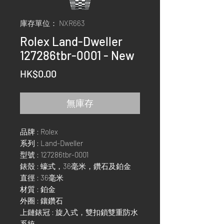
庫存單位： NXR663
Rolex Land-Dweller
127286tbr-0001 - New
價
HK$0.00
格
無庫存
品牌 : Rolex
系列 : Land-Dweller
型號 : 127286tbr-0001
錶殼 : 蠔式，36毫米，鑽石及鉑金
直徑 : 36毫米
材質 : 鉑金
外圈 : 鑲鑽石
上鏈錶冠 : 旋入式，雙扣鎖雙重防水
系統