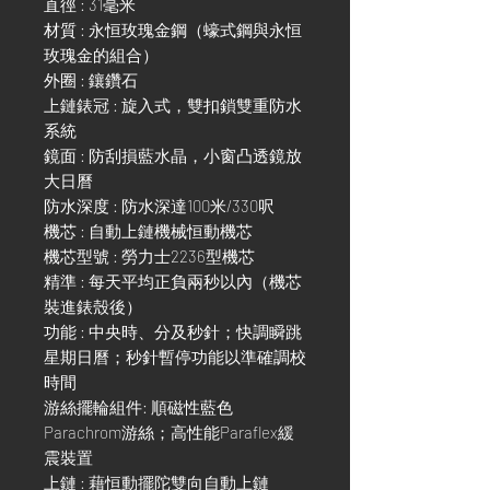
直徑 : 31毫米
材質 : 永恒玫瑰金鋼（蠔式鋼與永恒
玫瑰金的組合）
外圈 : 鑲鑽石
上鏈錶冠 : 旋入式，雙扣鎖雙重防水
系統
鏡面 : 防刮損藍水晶，小窗凸透鏡放
大日曆
防水深度 : 防水深達100米/330呎
機芯 : 自動上鏈機械恒動機芯
機芯型號 : 勞力士2236型機芯
精準 : 每天平均正負兩秒以內（機芯
裝進錶殼後）
功能 : 中央時、分及秒針；快調瞬跳
星期日曆；秒針暫停功能以準確調校
時間
游絲擺輪組件: 順磁性藍色
Parachrom游絲；高性能Paraflex緩
震裝置
上鏈 : 藉恒動擺陀雙向自動上鏈