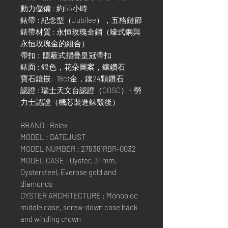
動力儲備 : 約55小時
錶帶 : 紀念型（Jubilee），五格鏈節
錶帶材質 : 永恒玫瑰金鋼（蠔式鋼與
永恒玫瑰金的組合）
帶扣 : 隱蔽式摺疊皇冠帶扣
錶面 : 銀色，花朵圖案，鑲鑽石
寶石鑲嵌: 18ct金，鑲24顆鑽石
認證 : 瑞士天文台認證（COSC）+ 勞
力士認證（機芯裝進錶殼後）
BRAND : Rolex
MODEL : DATEJUST
MODEL NUMBER : 278381RBR-0032
MODEL CASE : Oyster, 31 mm,
Oystersteel, Everose gold and
diamonds
OYSTER ARCHITECTURE : Monobloc
middle case, screw-down case back
and winding crown