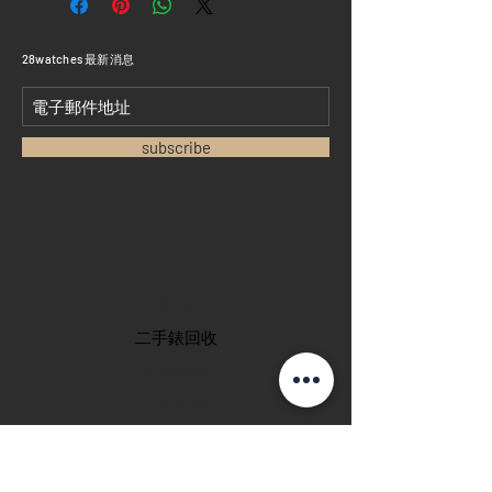
​28watches 最新消息
subscribe
首頁
​二手錶回收
​名錶系列
二手名錶
訂購新錶
​維修服務