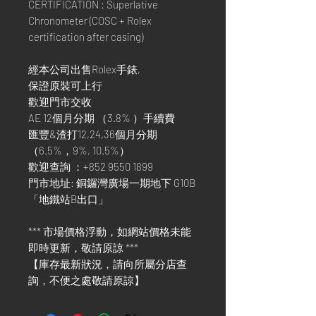
CERTIFICATION : Superlative
Chronometer (COSC + Rolex
certification after casing)
經本公司出售Rolex手錶,
保證原裝可上行
歡迎門市交收
AE 12個月分期 （3.8% ）手續費
匯豐&渣打12,24,36個月分期
（6.5%，9%, 10.5%）
歡迎查詢 ：+852 9550 1899
門市地址: 銅鑼灣廣場一期地下 G10B
「地鐵站B出口」
*** 市場價格浮動，如網站價格未能
即時更新，敬請原諒 ***
【庫存最新狀況，請向所屬分店查
詢，不便之處敬請原諒】