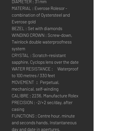
DIAMETER : 31 mm
MATERIAL : Everose Rolesor -
combination of Oystersteel and
Everose gold
BEZEL : Set with diamonds
WINDING CROWN : Screw-down,
Twinlock double waterproofness
system
CRYSTAL : Scratch-resistant
sapphire, Cyclops lens over the date
WATER RESISTANCE : Waterproof
to 100 metres / 330 feet
MOVEMENT ： Perpetual,
mechanical, self-winding
CALIBRE : 2236, Manufacture Rolex
PRECISION : -2/+2 sec/day, after
casing
FUNCTIONS : Centre hour, minute
and seconds hands. Instantaneous
day and date in apertures,