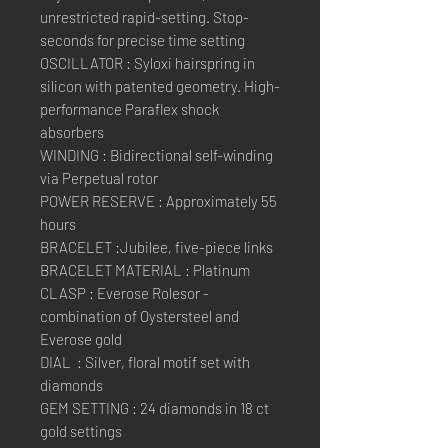
unrestricted rapid-setting. Stop-
seconds for precise time setting
OSCILLATOR : Syloxi hairspring in
silicon with patented geometry. High-
performance Paraflex shock
absorbers
WINDING : Bidirectional self-winding
via Perpetual rotor
POWER RESERVE : Approximately 55
hours
BRACELET :Jubilee, five-piece links
BRACELET MATERIAL : Platinum
CLASP : Everose Rolesor -
combination of Oystersteel and
Everose gold
DIAL : Silver, floral motif set with
diamonds
GEM SETTING : 24 diamonds in 18 ct
gold settings