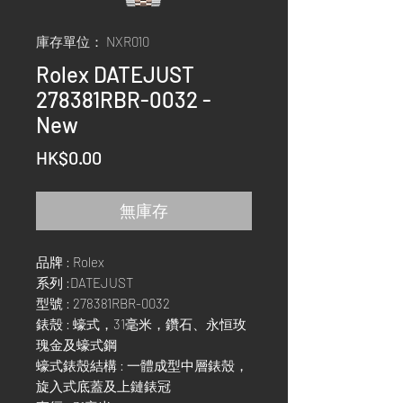
庫存單位： NXR010
Rolex DATEJUST
278381RBR-0032 -
New
價
HK$0.00
格
無庫存
品牌 : Rolex
系列 :DATEJUST
型號 : 278381RBR-0032
錶殼 : 蠔式，31毫米，鑽石、永恒玫
瑰金及蠔式鋼
蠔式錶殼結構 : 一體成型中層錶殼，
旋入式底蓋及上鏈錶冠