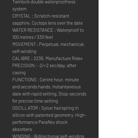
Twinlock double waterproofness
system
CRYSTAL : Scratch-resistant
sapphire, Cyclops lens over the date
WATER RESISTANCE : Waterproof to
100 metres / 330 feet
MOVEMENT : Perpetual, mechanical,
self-winding
CALIBRE : 2236, Manufacture Rolex
PRECISION : -2/+2 sec/day, after
casing
FUNCTIONS : Centre hour, minute
and seconds hands. Instantaneous
date with rapid setting. Stop-seconds
for precise time setting
OSCILLATOR : Syloxi hairspring in
silicon with patented geometry. High-
performance Paraflex shock
absorbers
WINDING : Bidirectional self-winding