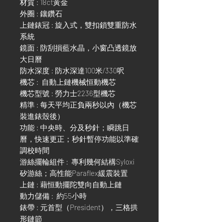
材質 : 18ct黃金
外圈 : 鑲鑽石
上鏈錶冠 : 旋入式，雙扣鎖雙重防水
系統
鏡面 : 防刮損藍水晶，小窗凸透鏡放
大日曆
防水深度 : 防水深達100米/330呎
機芯 : 自動上鏈機械恒動機芯
機芯型號 : 勞力士2236型機芯
精準 : 每天平均正負兩秒以內（機芯
裝進錶殼後）
功能 : 中央時、分及秒針；瞬跳日
曆，快速更正；秒針暫停功能以準確
調校時間
游絲擺輪組件 : 專利幾何結構Syloxi
矽游絲；高性能Paraflex緩震裝置
上鏈 : 藉恒動擺陀雙向自動上鏈
動力儲備 : 約55小時
錶帶 : 元首型（President），三格拱
形鏈節