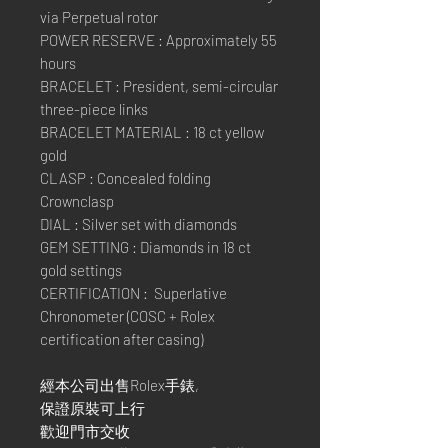
via Perpetual rotor
POWER RESERVE : Approximately 55
hours
BRACELET : President, semi-circular
three-piece links
BRACELET MATERIAL : 18 ct yellow
gold
CLASP : Concealed folding
Crownclasp
DIAL : Silver set with diamonds
GEM SETTING : Diamonds in 18 ct
gold settings
CERTIFICATION : Superlative
Chronometer (COSC + Rolex
certification after casing)
經本公司出售Rolex手錶,
保證原裝可上行
歡迎門市交收