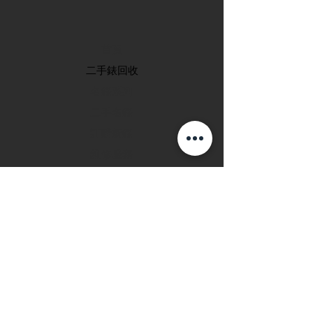
首頁
​二手錶回收
​名錶系列
二手名錶
訂購新錶
​維修服務
玩錶博客
聯絡我們
退款政策
私隱政策
FAQ
INSTAGRAM