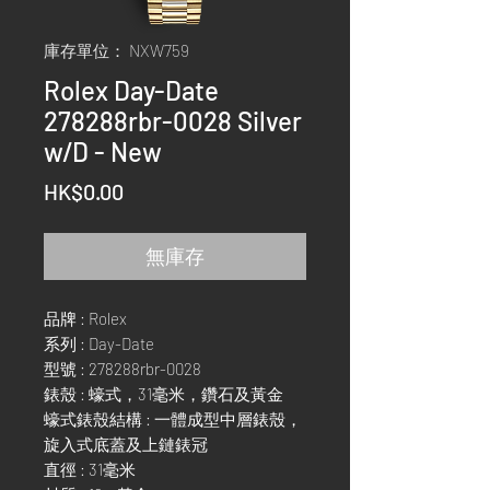
庫存單位： NXW759
Rolex Day-Date
278288rbr-0028 Silver
w/D - New
價
HK$0.00
格
無庫存
品牌 : Rolex
系列 : Day-Date
型號 : 278288rbr-0028
錶殼 : 蠔式，31毫米，鑽石及黃金
蠔式錶殼結構 : 一體成型中層錶殼，
旋入式底蓋及上鏈錶冠
直徑 : 31毫米