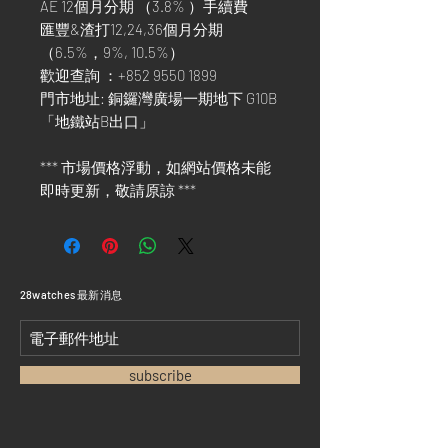
AE 12個月分期 （3.8% ）手續費
匯豐&渣打12,24,36個月分期
（6.5%，9%, 10.5%）
歡迎查詢 ：+852 9550 1899
門市地址: 銅鑼灣廣場一期地下 G10B
「地鐵站B出口」
*** 市場價格浮動，如網站價格未能
即時更新，敬請原諒 ***
​28watches 最新消息
subscribe