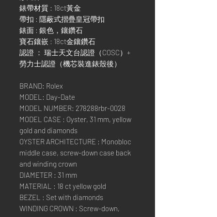
錶帶材質 : 18ct黃金
帶扣 : 隱蔽式摺疊皇冠帶扣
錶面 : 銀色，鑲鑽石
寶石鑲嵌 : 18ct金鑲鑽石
認證 ： 瑞士天文台認證（COSC）+
勞力士認證（機芯裝進錶殼後）
BRAND: Rolex
MODEL: Day-Date
MODEL NUMBER: 278288rbr-0028
MODEL CASE : Oyster, 31 mm, yellow
gold and diamonds
OYSTER ARCHITECTURE : Monobloc
middle case, screw-down case back
and winding crown
DIAMETER : 31 mm
MATERIAL : 18 ct yellow gold
BEZEL : Set with diamonds
WINDING CROWN : Screw-down,