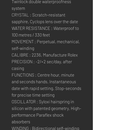
Twinlock double waterproofness
system
CRYSTAL : Scratch-resistant
sapphire, Cyclops lens over the date
WATER RESISTANCE : Waterproof to
100 metres / 330 feet
MOVEMENT : Perpetual, mechanical,
self-winding
CALIBRE : 2236, Manufacture Rolex
PRECISION : -2/+2 sec/day, after
casing
FUNCTIONS : Centre hour, minute
and seconds hands. Instantaneous
date with rapid setting. Stop-seconds
for precise time setting
OSCILLATOR : Syloxi hairspring in
silicon with patented geometry. High-
performance Paraflex shock
absorbers
WINDING : Bidirectional self-winding