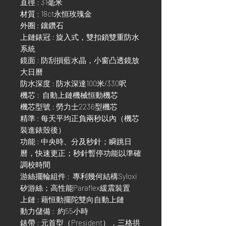
直徑 : 31毫米
材質 : 18ct永恒玫瑰金
外圈 : 鑲鑽石
上鏈錶冠 : 旋入式，雙扣鎖雙重防水
系統
鏡面 : 防刮損藍水晶，小窗凸透鏡放
大日曆
防水深度 : 防水深達100米/330呎
機芯 : 自動上鏈機械恒動機芯
機芯型號 : 勞力士2236型機芯
精準 : 每天平均正負兩秒以內（機芯
裝進錶殼後）
功能 : 中央時、分及秒針；瞬跳日
曆，快速更正；秒針暫停功能以準確
調校時間
游絲擺輪組件 : 專利幾何結構Syloxi
矽游絲；高性能Paraflex緩震裝置
上鏈 : 藉恒動擺陀雙向自動上鏈
動力儲備 : 約55小時
錶帶 : 元首型（President），三格拱