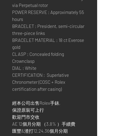
via Perpetual rotor
POWER RESERVE : Approximately 55
hours
BRACELET : President, semi-circular
three-piece links
BRACELET MATERIAL : 18 ct Everose
gold
CLASP : Concealed folding
Crownclasp
DIAL : White
CERTIFICATION : Superlative
Chronometer (COSC + Rolex
certification after casing)
經本公司出售Rolex手錶,
保證原裝可上行
歡迎門市交收
AE 12個月分期 （3.8% ）手續費
匯豐&渣打12,24,36個月分期