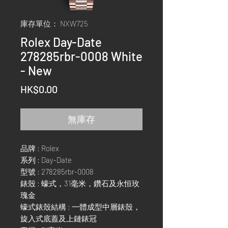
庫存單位： NXW725
Rolex Day-Date
278285rbr-0008 White
- New
價
HK$0.00
格
無庫存
品牌 : Rolex
系列 : Day-Date
型號 : 278285rbr-0008
錶殼 : 蠔式，31毫米，鑽石及永恒玫
瑰金
蠔式錶殼結構 : 一體成型中層錶殼，
旋入式底蓋及上鏈錶冠