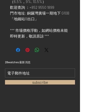
（6.5%，9%, 10.5%）
歡迎查詢 ：+852 9550 1899
門市地址: 銅鑼灣廣場一期地下 G10B
「地鐵站B出口」
*** 市場價格浮動，如網站價格未能
即時更新，敬請原諒 ***
​28watches 最新消息
subscribe