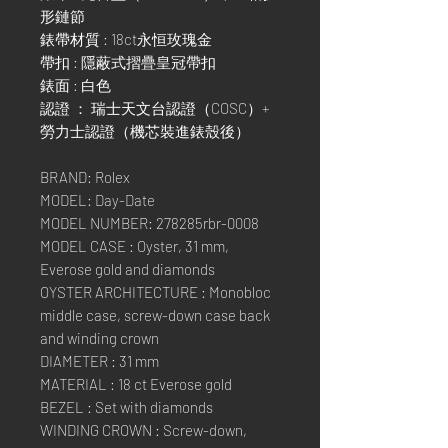
形鏈節
錶帶材質 : 18ct永恒玫瑰金
帶扣 : 隱蔽式摺疊皇冠帶扣
錶面 : 白色
認證 ： 瑞士天文台認證（COSC）+
勞力士認證（機芯裝進錶殼後）
BRAND: Rolex
MODEL: Day-Date
MODEL NUMBER: 278285rbr-0008
MODEL CASE : Oyster, 31 mm,
Everose gold and diamonds
OYSTER ARCHITECTURE : Monobloc
middle case, screw-down case back
and winding crown
DIAMETER : 31 mm
MATERIAL : 18 ct Everose gold
BEZEL : Set with diamonds
WINDING CROWN : Screw-down,