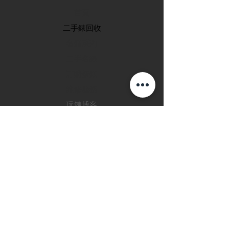
首頁
​二手錶回收
​名錶系列
二手名錶
訂購新錶
​維修服務
玩錶博客
聯絡我們
退款政策
私隱政策
FAQ
INSTAGRAM
FACEBOOK