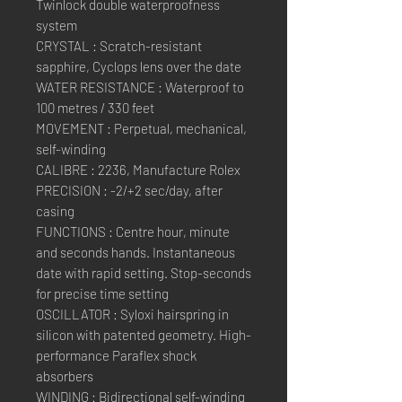
Twinlock double waterproofness
system
CRYSTAL : Scratch-resistant
sapphire, Cyclops lens over the date
WATER RESISTANCE : Waterproof to
100 metres / 330 feet
MOVEMENT : Perpetual, mechanical,
self-winding
CALIBRE : 2236, Manufacture Rolex
PRECISION : -2/+2 sec/day, after
casing
FUNCTIONS : Centre hour, minute
and seconds hands. Instantaneous
date with rapid setting. Stop-seconds
for precise time setting
OSCILLATOR : Syloxi hairspring in
silicon with patented geometry. High-
performance Paraflex shock
absorbers
WINDING : Bidirectional self-winding