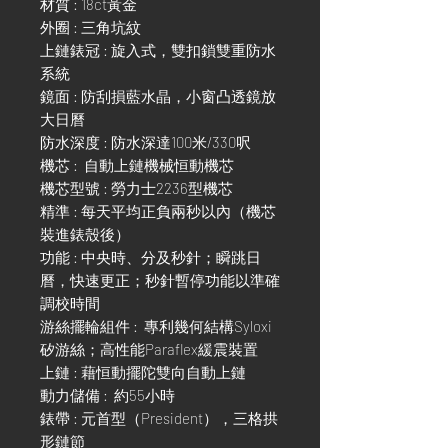
材質 : 18ct黃金
外圈 : 三角坑紋
上鏈錶冠 : 旋入式，雙扣鎖雙重防水
系統
鏡面 : 防刮損藍水晶，小窗凸透鏡放
大日曆
防水深度 : 防水深達100米/330呎
機芯 : 自動上鏈機械恒動機芯
機芯型號 : 勞力士2236型機芯
精準 : 每天平均正負兩秒以內（機芯
裝進錶殼後）
功能 : 中央時、分及秒針；瞬跳日
曆，快速更正；秒針暫停功能以準確
調校時間
游絲擺輪組件 : 專利幾何結構Syloxi
矽游絲；高性能Paraflex緩震裝置
上鏈 : 藉恒動擺陀雙向自動上鏈
動力儲備 : 約55小時
錶帶 : 元首型（President），三格拱
形鏈節