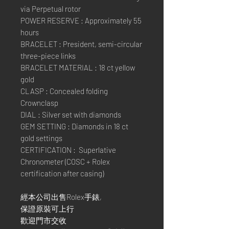
via Perpetual rotor
POWER RESERVE : Approximately 55
hours
BRACELET : President, semi-circular
three-piece links
BRACELET MATERIAL : 18 ct yellow
gold
CLASP : Concealed folding
Crownclasp
DIAL : Silver set with diamonds
GEM SETTING : Diamonds in 18 ct
gold settings
CERTIFICATION : Superlative
Chronometer (COSC + Rolex
certification after casing)
經本公司出售Rolex手錶,
保證原裝可上行
歡迎門市交收