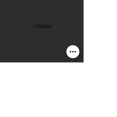
首頁
​二手錶回收
​名錶系列
二手名錶
訂購新錶
​維修服務
玩錶博客
聯絡我們
退款政策
私隱政策
FAQ
INSTAGRAM