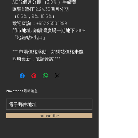
AE 12個月分期 （3.8% ）手續費
匯豐&渣打12,24,36個月分期
（6.5%，9%, 10.5%）
歡迎查詢 ：+852 9550 1899
門市地址: 銅鑼灣廣場一期地下 G10B
「地鐵站B出口」
*** 市場價格浮動，如網站價格未能
即時更新，敬請原諒 ***
​28watches 最新消息
subscribe