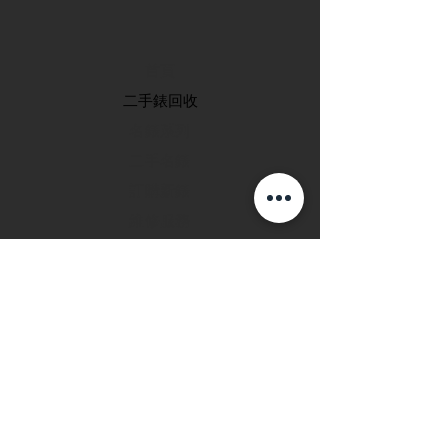
首頁
​二手錶回收
​名錶系列
二手名錶
訂購新錶
​維修服務
玩錶博客
聯絡我們
退款政策
私隱政策
FAQ
INSTAGRAM