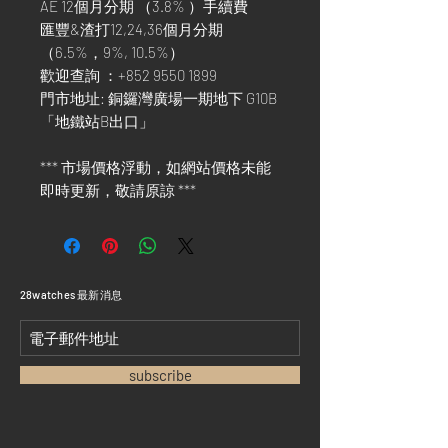
AE 12個月分期 （3.8% ）手續費
匯豐&渣打12,24,36個月分期
（6.5%，9%, 10.5%）
歡迎查詢 ：+852 9550 1899
門市地址: 銅鑼灣廣場一期地下 G10B
「地鐵站B出口」
*** 市場價格浮動，如網站價格未能
即時更新，敬請原諒 ***
​28watches 最新消息
subscribe