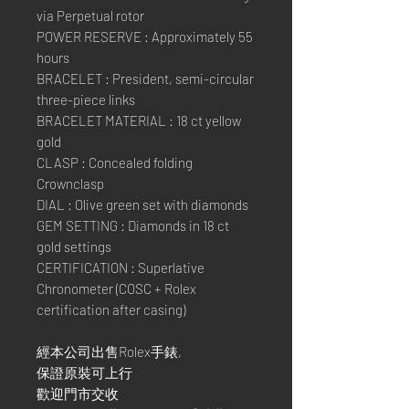
via Perpetual rotor
POWER RESERVE : Approximately 55
hours
BRACELET : President, semi-circular
three-piece links
BRACELET MATERIAL : 18 ct yellow
gold
CLASP : Concealed folding
Crownclasp
DIAL : Olive green set with diamonds
GEM SETTING : Diamonds in 18 ct
gold settings
CERTIFICATION : Superlative
Chronometer (COSC + Rolex
certification after casing)
經本公司出售Rolex手錶,
保證原裝可上行
歡迎門市交收