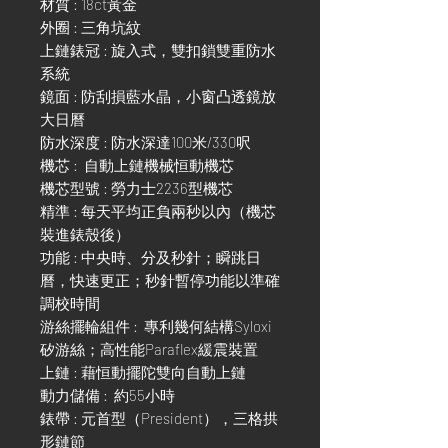
材質 : 18ct黃金
外圈 : 三角坑紋
上鏈錶冠 : 旋入式，雙扣鎖雙重防水
系統
鏡面 : 防刮損藍水晶，小窗凸透鏡放
大日曆
防水深度 : 防水深達100米/330呎
機芯 : 自動上鏈機械恒動機芯
機芯型號 : 勞力士2236型機芯
精準 : 每天平均正負兩秒以內（機芯
裝進錶殼後）
功能 : 中央時、分及秒針；瞬跳日
曆，快速更正；秒針暫停功能以準確
調校時間
游絲擺輪組件 : 專利幾何結構Syloxi
矽游絲；高性能Paraflex緩震裝置
上鏈 : 藉恒動擺陀雙向自動上鏈
動力儲備 : 約55小時
錶帶 : 元首型（President），三格拱
形鏈節