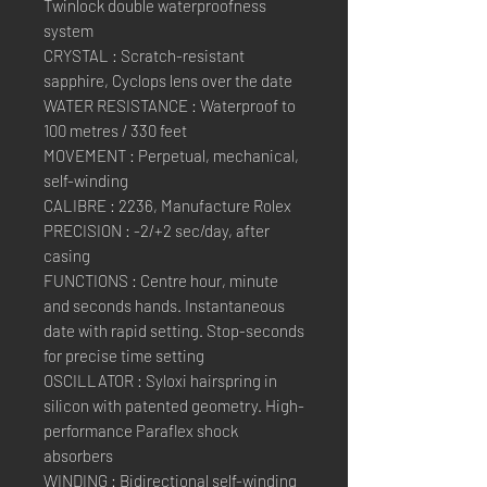
Twinlock double waterproofness
system
CRYSTAL : Scratch-resistant
sapphire, Cyclops lens over the date
WATER RESISTANCE : Waterproof to
100 metres / 330 feet
MOVEMENT : Perpetual, mechanical,
self-winding
CALIBRE : 2236, Manufacture Rolex
PRECISION : -2/+2 sec/day, after
casing
FUNCTIONS : Centre hour, minute
and seconds hands. Instantaneous
date with rapid setting. Stop-seconds
for precise time setting
OSCILLATOR : Syloxi hairspring in
silicon with patented geometry. High-
performance Paraflex shock
absorbers
WINDING : Bidirectional self-winding