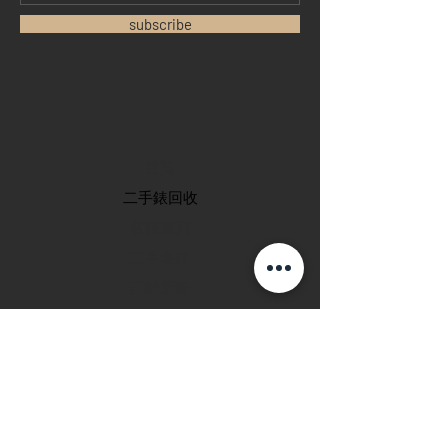
subscribe
首頁
​二手錶回收
​名錶系列
二手名錶
訂購新錶
​維修服務
玩錶博客
聯絡我們
退款政策