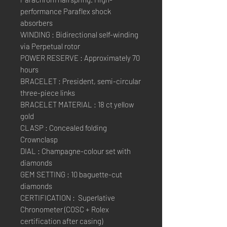
performance Paraflex shock
absorbers
WINDING : Bidirectional self-winding
via Perpetual rotor
POWER RESERVE : Approximately 70
hours
BRACELET : President, semi-circular
three-piece links
BRACELET MATERIAL : 18 ct yellow
gold
CLASP : Concealed folding
Crownclasp
DIAL : Champagne-colour set with
diamonds
GEM SETTING : 10 baguette-cut
diamonds
CERTIFICATION : Superlative
Chronometer (COSC + Rolex
certification after casing)