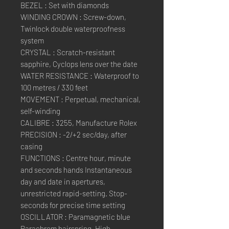
BEZEL : Set with diamonds
WINDING CROWN : Screw-down,
Twinlock double waterproofness
system
CRYSTAL : Scratch-resistant
sapphire, Cyclops lens over the date
WATER RESISTANCE : Waterproof to
100 metres / 330 feet
MOVEMENT : Perpetual, mechanical,
self-winding
CALIBRE : 3255, Manufacture Rolex
PRECISION : -2/+2 sec/day, after
casing
FUNCTIONS : Centre hour, minute
and seconds hands Instantaneous
day and date in apertures,
unrestricted rapid-setting. Stop-
seconds for precise time setting
OSCILLATOR : Paramagnetic blue
Parachrom hairspring. High-