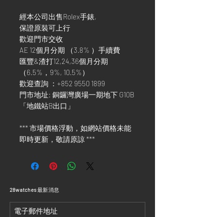
經本公司出售Rolex手錶,
保證原裝可上行
歡迎門市交收
AE 12個月分期 （3.8% ）手續費
匯豐&渣打12,24,36個月分期
（6.5%，9%, 10.5%）
歡迎查詢 ：+852 9550 1899
門市地址: 銅鑼灣廣場一期地下 G10B
「地鐵站B出口」
*** 市場價格浮動，如網站價格未能
即時更新，敬請原諒 ***
​28watches 最新消息