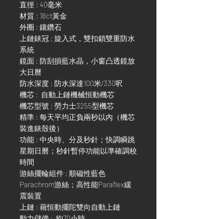
直徑 : 40毫米
材質 : 18ct黃金
外圈 : 鑲鑽石
上鏈錶冠 : 旋入式，雙扣鎖雙重防水
系統
鏡面 : 防刮損藍水晶，小窗凸透鏡放
大日曆
防水深度 : 防水深達100米/330呎
機芯 : 自動上鏈機械恒動機芯
機芯型號 : 勞力士3255型機芯
精準 : 每天平均正負兩秒以內（機芯
裝進錶殼後）
功能 : 中央時、分及秒針；快調瞬跳
星期日曆；秒針暫停功能以準確調校
時間
游絲擺輪組件 : 順磁性藍色
Parachrom游絲；高性能Paraflex緩
震裝置
上鏈 : 藉恒動擺陀雙向自動上鏈
動力儲備 : 約70小時