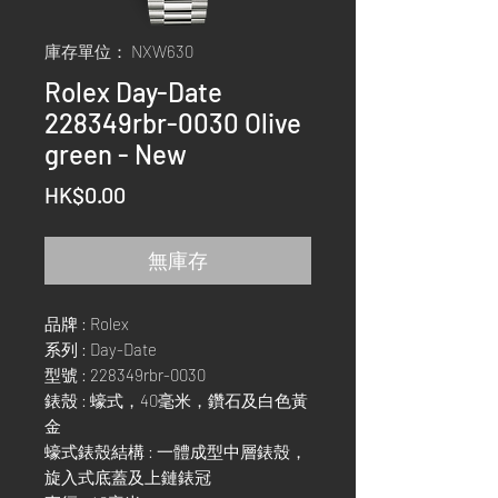
庫存單位： NXW630
Rolex Day-Date
228349rbr-0030 Olive
green - New
價
HK$0.00
格
無庫存
品牌 : Rolex
系列 : Day-Date
型號 : 228349rbr-0030
錶殼 : 蠔式，40毫米，鑽石及白色黃
金
蠔式錶殼結構 : 一體成型中層錶殼，
旋入式底蓋及上鏈錶冠