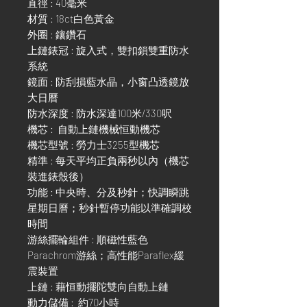
直徑 : 40毫米
材質 : 18ct白色黃金
外圈 : 鑲鑽石
上鏈錶冠 : 旋入式，雙扣鎖雙重防水
系統
鏡面 : 防刮損藍水晶，小窗凸透鏡放
大日曆
防水深度 : 防水深達100米/330呎
機芯 : 自動上鏈機械恒動機芯
機芯型號 : 勞力士3255型機芯
精準 : 每天平均正負兩秒以內（機芯
裝進錶殼後）
功能 : 中央時、分及秒針；快調瞬跳
星期日曆；秒針暫停功能以準確調校
時間
游絲擺輪組件 : 順磁性藍色
Parachrom游絲；高性能Paraflex緩
震裝置
上鏈 : 藉恒動擺陀雙向自動上鏈
動力儲備 : 約70小時