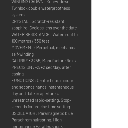
WINDING CROWN : Screw-down,
Twinlock double waterproofness
system
CRYSTAL : Scratch-resistant
sapphire, Cyclops lens over the date
WATER RESISTANCE : Waterproof to
100 metres / 330 feet
MOVEMENT : Perpetual, mechanical,
self-winding
CALIBRE : 3255, Manufacture Rolex
PRECISION : -2/+2 sec/day, after
casing
FUNCTIONS : Centre hour, minute
and seconds hands Instantaneous
day and date in apertures,
unrestricted rapid-setting. Stop-
seconds for precise time setting
OSCILLATOR : Paramagnetic blue
Parachrom hairspring. High-
performance Paraflex shock