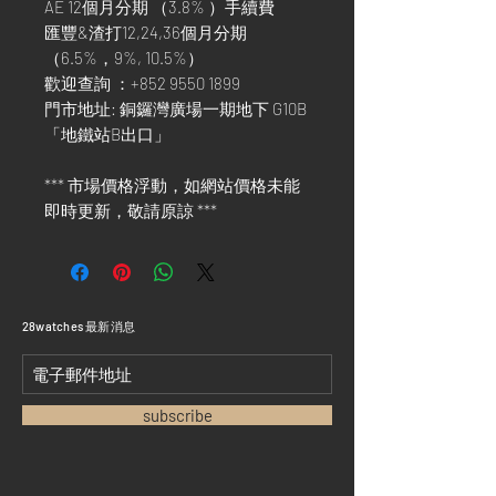
AE 12個月分期 （3.8% ）手續費
匯豐&渣打12,24,36個月分期
（6.5%，9%, 10.5%）
歡迎查詢 ：+852 9550 1899
門市地址: 銅鑼灣廣場一期地下 G10B
「地鐵站B出口」
*** 市場價格浮動，如網站價格未能
即時更新，敬請原諒 ***
​28watches 最新消息
subscribe