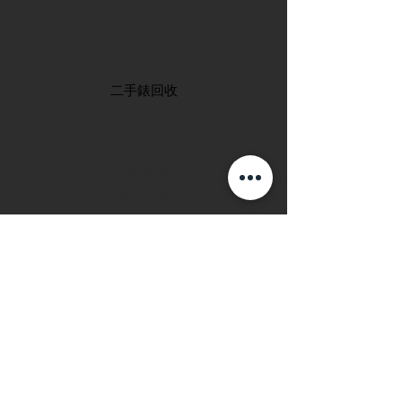
首頁
​二手錶回收
​名錶系列
二手名錶
訂購新錶
​維修服務
玩錶博客
聯絡我們
退款政策
私隱政策
FAQ
INSTAGRAM