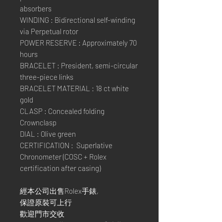
absorbers
WINDING : Bidirectional self-winding
via Perpetual rotor
POWER RESERVE : Approximately 70
hours
BRACELET : President, semi-circular
three-piece links
BRACELET MATERIAL : 18 ct white
gold
CLASP : Concealed folding
Crownclasp
DIAL : Olive green
CERTIFICATION : Superlative
Chronometer (COSC + Rolex
certification after casing)
經本公司出售Rolex手錶,
保證原裝可上行
歡迎門市交收