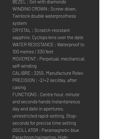
BEZEL : Set with diamonds
WINDING CROWN : Screw-down,
Twinlock double waterproofness
system
CRYSTAL : Scratch-resistant
sapphire, Cyclops lens over the date
WATER RESISTANCE : Waterproof to
100 metres / 330 feet
MOVEMENT : Perpetual, mechanical,
self-winding
CALIBRE : 3255, Manufacture Rolex
PRECISION : -2/+2 sec/day, after
casing
FUNCTIONS : Centre hour, minute
and seconds hands Instantaneous
day and date in apertures,
unrestricted rapid-setting. Stop-
seconds for precise time setting
OSCILLATOR : Paramagnetic blue
Parachrom hairspring. High-