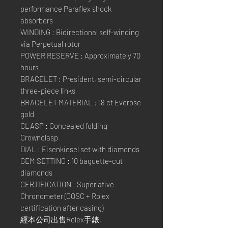
performance Paraflex shock
absorbers
WINDING : Bidirectional self-winding
via Perpetual rotor
POWER RESERVE : Approximately 70
hours
BRACELET : President, semi-circular
three-piece links
BRACELET MATERIAL : 18 ct Everose
gold
CLASP : Concealed folding
Crownclasp
DIAL : Eisenkiesel set with diamonds
GEM SETTING : 10 baguette-cut
diamonds
CERTIFICATION : Superlative
Chronometer (COSC + Rolex
certification after casing)
經本公司出售Rolex手錶,