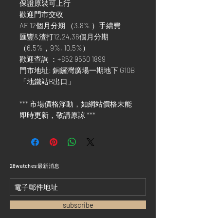
保證原裝可上行
歡迎門市交收
AE 12個月分期 （3.8% ）手續費
匯豐&渣打12,24,36個月分期
（6.5%，9%, 10.5%）
歡迎查詢 ：+852 9550 1899
門市地址: 銅鑼灣廣場一期地下 G10B
「地鐵站B出口」
*** 市場價格浮動，如網站價格未能
即時更新，敬請原諒 ***
​28watches 最新消息
subscribe