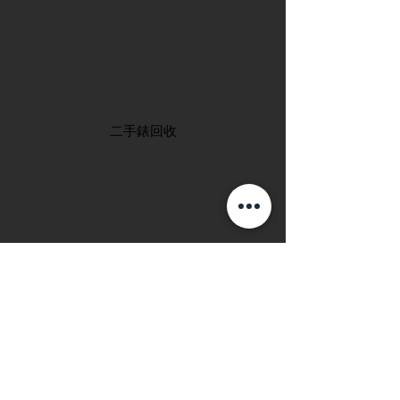
首頁
​二手錶回收
​名錶系列
二手名錶
訂購新錶
​維修服務
玩錶博客
聯絡我們
退款政策
私隱政策
FAQ