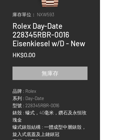
庫存單位： NXW593
Rolex Day-Date
228345RBR-0016
Eisenkiesel w/D - New
價
HK$0.00
格
無庫存
品牌 : Rolex
系列 : Day-Date
型號 : 228345RBR-0016
錶殼 : 蠔式，40毫米，鑽石及永恒玫
瑰金
蠔式錶殼結構 : 一體成型中層錶殼，
旋入式底蓋及上鏈錶冠