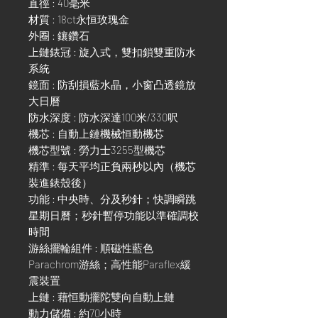
直徑 : 40毫米
材質 : 18ct永恒玫瑰金
外圈 : 鑲鑽石
上鏈錶冠 : 旋入式，雙扣鎖雙重防水
系統
鏡面 : 防刮損藍水晶，小窗凸透鏡放
大日曆
防水深度 : 防水深達100米/330呎
機芯 : 自動上鏈機械恒動機芯
機芯型號 : 勞力士3255型機芯
精準 : 每天平均正負兩秒以內（機芯
裝進錶殼後）
功能 : 中央時、分及秒針；快調瞬跳
星期日曆；秒針暫停功能以準確調校
時間
游絲擺輪組件 : 順磁性藍色
Parachrom游絲；高性能Paraflex緩
震裝置
上鏈 : 藉恒動擺陀雙向自動上鏈
動力儲備 : 約70小時