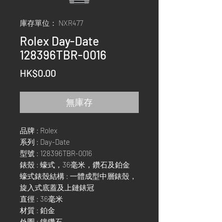
庫存單位： NXR477
Rolex Day-Date
128396TBR-0016
價
HK$0.00
格
無庫存
品牌 : Rolex
系列 : Day-Date
型號 : 128396TBR-0016
錶殼 : 蠔式，36毫米，鑽石及鉑金
蠔式錶殼結構 : 一體成型中層錶殼，
旋入式底蓋及上鏈錶冠
直徑 : 36毫米
材質 : 鉑金
外圈 : 鑲鑽石