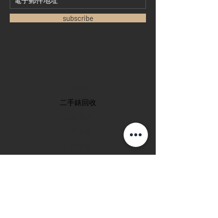
subscribe
首頁
​二手錶回收
​名錶系列
二手名錶
訂購新錶
​維修服務
玩錶博客
聯絡我們
退款政策