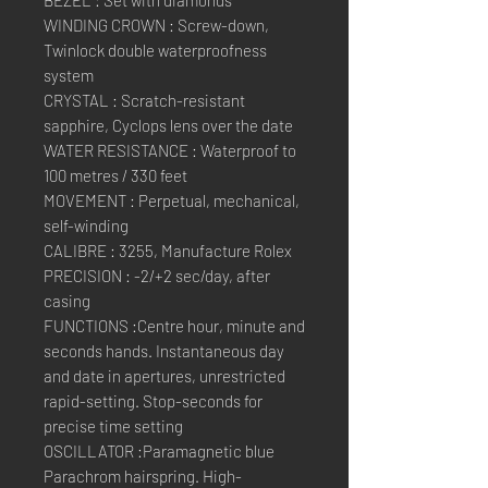
BEZEL : Set with diamonds
WINDING CROWN : Screw-down,
Twinlock double waterproofness
system
CRYSTAL : Scratch-resistant
sapphire, Cyclops lens over the date
WATER RESISTANCE : Waterproof to
100 metres / 330 feet
MOVEMENT : Perpetual, mechanical,
self-winding
CALIBRE : 3255, Manufacture Rolex
PRECISION : -2/+2 sec/day, after
casing
FUNCTIONS :Centre hour, minute and
seconds hands. Instantaneous day
and date in apertures, unrestricted
rapid-setting. Stop-seconds for
precise time setting
OSCILLATOR :Paramagnetic blue
Parachrom hairspring. High-