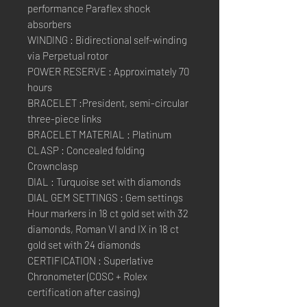
performance Paraflex shock
absorbers
WINDING : Bidirectional self-winding
via Perpetual rotor
POWER RESERVE : Approximately 70
hours
BRACELET :President, semi-circular
three-piece links
BRACELET MATERIAL : Platinum
CLASP : Concealed folding
Crownclasp
DIAL : Turquoise set with diamonds
DIAL GEM SETTINGS : Gem settings
Hour markers in 18 ct gold set with 32
diamonds, Roman VI and IX in 18 ct
gold set with 24 diamonds
CERTIFICATION : Superlative
Chronometer (COSC + Rolex
certification after casing)