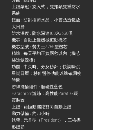
上鏈錶冠 : 旋入式，雙扣鎖雙重防水
系統
鏡面 : 防刮損藍水晶，小窗凸透鏡放
大日曆
防水深度 : 防水深達100米/330呎
機芯 : 自動上鏈機械恒動機芯
機芯型號 : 勞力士3255型機芯
精準 : 每天平均正負兩秒以內（機芯
裝進錶殼後）
功能 : 中央時、分及秒針；快調瞬跳
星期日曆；秒針暫停功能以準確調校
時間
游絲擺輪組件 : 順磁性藍色
Parachrom游絲；高性能Paraflex緩
震裝置
上鏈 : 藉恒動擺陀雙向自動上鏈
動力儲備 : 約70小時
錶帶 : 元首型（President），三格拱
形鏈節