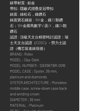
錶帶材質 : 鉑金
帶扣 : 隱蔽式摺疊皇冠帶扣
錶面 : 綠松石，鑲鑽石
錶面寶石鑲嵌 : 18K金，鑲32顆鑽
石；18K金羅馬數字VI及IX，鑲24顆
鑽石
認證 : 頂級天文台精密時計認證：瑞
士天文台認證（COSC）+ 勞力士認
證（機芯裝進錶殼後）
BRAND : Rolex
MODEL : Day-Date
MODEL NUMBER : 128396TBR-0016
MODEL CASE : Oyster, 36 mm,
platinum and diamonds
OYSTER ARCHITECTURE : Monobloc
middle case, screw-down case back
and winding crown
DIAMETER : 36 mm
MATERIAL : Platinum