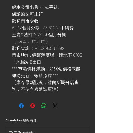
經本公司出售Rolex手錶,
保證原裝可上行
歡迎門市交收
AE 12個月分期 （3.8% ）手續費
匯豐&渣打12,24,36個月分期
（6.8%，9%, 11%）
歡迎查詢 ：+852 9550 1899
門市地址: 銅鑼灣廣場一期地下 G10B
「地鐵站B出口」
*** 市場價格浮動，如網站價格未能
即時更新，敬請原諒 ***
【庫存最新狀況，請向所屬分店查
詢，不便之處敬請原諒】
​28watches 最新消息