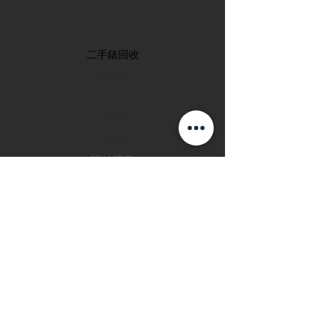
首頁
​二手錶回收
​名錶系列
二手名錶
訂購新錶
​維修服務
玩錶博客
聯絡我們
退款政策
私隱政策
FAQ
INSTAGRAM
FACEBOOK