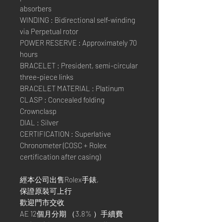
absorbers
WINDING : Bidirectional self-winding
via Perpetual rotor
POWER RESERVE : Approximately 70
hours
BRACELET : President, semi-circular
three-piece links
BRACELET MATERIAL : Platinum
CLASP : Concealed folding
Crownclasp
DIAL : Silver
CERTIFICATION : Superlative
Chronometer (COSC + Rolex
certification after casing)
經本公司出售Rolex手錶,
保證原裝可上行
歡迎門市交收
AE 12個月分期 （3.8% ）手續費