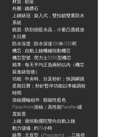
材質 : 鉑金
外圈 : 鑲鑽石
上鏈錶冠 : 旋入式，雙扣鎖雙重防水
系統
鏡面 : 防刮損藍水晶，小窗凸透鏡放
大日曆
防水深度 : 防水深達100米/330呎
機芯 : 自動上鏈機械恒動機芯
機芯型號 : 勞力士3255型機芯
精準 : 每天平均正負兩秒以內（機芯
裝進錶殼後）
功能 : 中央時、分及秒針；快調瞬跳
星期日曆；秒針暫停功能以準確調校
時間
游絲擺輪組件 : 順磁性藍色
Parachrom游絲；高性能Paraflex緩
震裝置
上鏈 : 藉恒動擺陀雙向自動上鏈
動力儲備 : 約70小時
錶帶 : 元首型（President），三格拱