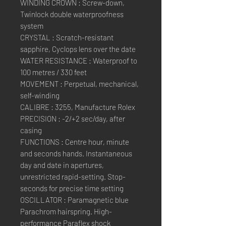
WINDING CROWN : Screw-down,
Twinlock double waterproofness
system
CRYSTAL : Scratch-resistant
sapphire, Cyclops lens over the date
WATER RESISTANCE : Waterproof to
100 metres / 330 feet
MOVEMENT : Perpetual, mechanical,
self-winding
CALIBRE : 3255, Manufacture Rolex
PRECISION : -2/+2 sec/day, after
casing
FUNCTIONS : Centre hour, minute
and seconds hands. Instantaneous
day and date in apertures,
unrestricted rapid-setting. Stop-
seconds for precise time setting
OSCILLATOR : Paramagnetic blue
Parachrom hairspring. High-
performance Paraflex shock