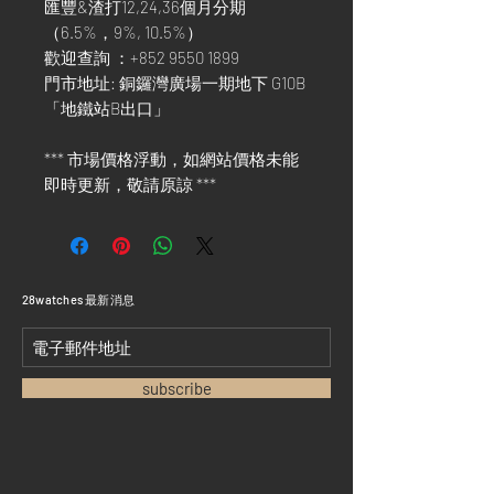
匯豐&渣打12,24,36個月分期
（6.5%，9%, 10.5%）
歡迎查詢 ：+852 9550 1899
門市地址: 銅鑼灣廣場一期地下 G10B
「地鐵站B出口」
*** 市場價格浮動，如網站價格未能
即時更新，敬請原諒 ***
​28watches 最新消息
subscribe