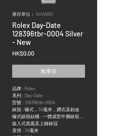
庫存單位： NXW890
Rolex Day-Date
128396tbr-0004 Silver
- New
價
HK$0.00
格
無庫存
品牌 : Rolex
系列 : Day-Date
型號 : 128396tbr-0004
錶殼 : 蠔式，36毫米，鑽石及鉑金
蠔式錶殼結構 : 一體成型中層錶殼，
旋入式底蓋及上鏈錶冠
直徑 : 36毫米