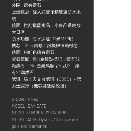
外圈 : 鑲有鑽石
上鏈錶冠 : 旋入式雙扣鎖雙重防水系
統
鏡面 : 抗刮損藍水晶，小窗凸透鏡放
大日曆
防水功能 : 防水深達100米/330呎
機芯 : 3255 自動上鏈機械恒動機芯
錶面 : 粉紅色鑲有鑽石
寶石鑲嵌 : 18ct金鐘點標記，鑲有32
顆鑽石；18ct金羅馬數字VI及IX，鑲
有24顆鑽石
認證 : 瑞士天文台認證（COSC）+ 勞
力士認證（機芯裝進錶殼後）
BRAND: Rolex
MODEL: DAY-DATE
MODEL NUMBER: 128349RBR
MODEL CASE: Oyster, 36 mm, white
gold and diamonds