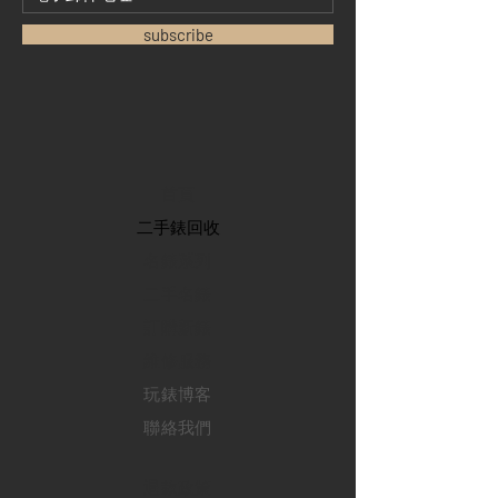
subscribe
首頁
​二手錶回收
​名錶系列
二手名錶
訂購新錶
​維修服務
玩錶博客
聯絡我們
退款政策