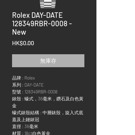
Rolex DAY-DATE
128349RBR-0008 -
New
價
HK$0.00
格
無庫存
品牌 : Rolex
系列 : DAY-DATE
型號 : 128349RBR-0008
錶殼 : 蠔式，36毫米，鑽石及白色黃
金
蠔式錶殼結構 : 中層錶殼，旋入式底
蓋及上鏈錶冠
直徑 : 36毫米
材質 : 18ct白色黃金