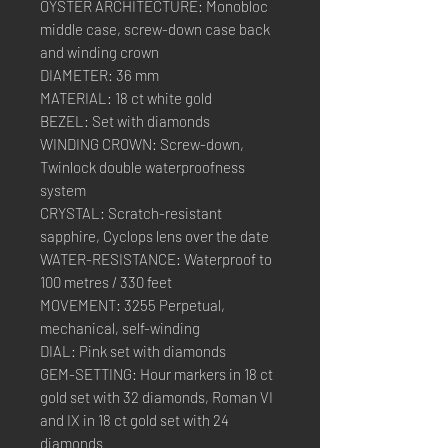
OYSTER ARCHITECTURE: Monobloc
middle case, screw-down case back
and winding crown
DIAMETER: 36 mm
MATERIAL: 18 ct white gold
BEZEL: Set with diamonds
WINDING CROWN: Screw-down,
Twinlock double waterproofness
system
CRYSTAL: Scratch-resistant
sapphire, Cyclops lens over the date
WATER-RESISTANCE: Waterproof to
100 metres / 330 feet
MOVEMENT: 3255 Perpetual,
mechanical, self-winding
DIAL: Pink set with diamonds
GEM-SETTING: Hour markers in 18 ct
gold set with 32 diamonds, Roman VI
and IX in 18 ct gold set with 24
diamonds