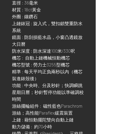
直徑 : 36毫米
材質 : 18ct黃金
外圈 : 鑲鑽石
上鏈錶冠 : 旋入式，雙扣鎖雙重防水
系統
鏡面 : 防刮損藍水晶，小窗凸透鏡放
大日曆
防水深度 : 防水深達100米/330呎
機芯 : 自動上鏈機械恒動機芯
機芯型號 : 勞力士3255型機芯
精準 : 每天平均正負兩秒以內（機芯
裝進錶殼後）
功能 : 中央時、分及秒針；快調瞬跳
星期日曆；秒針暫停功能以準確調校
時間
游絲擺輪組件 : 磁性藍色Parachrom
游絲；高性能Paraflex緩震裝置
上鏈 : 藉恒動擺陀雙向自動上鏈
動力儲備 : 約70小時
錶帶 : 元首型（President），三格拱