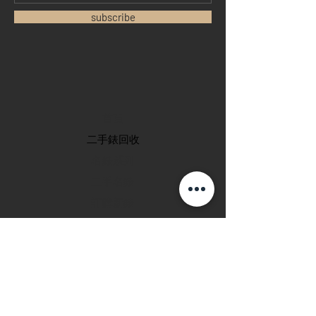
subscribe
首頁
​二手錶回收
​名錶系列
二手名錶
訂購新錶
​維修服務
玩錶博客
聯絡我們
退款政策