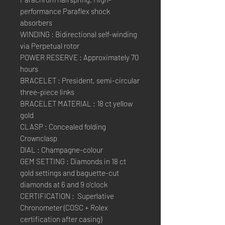
performance Paraflex shock
absorbers
WINDING : Bidirectional self-winding
via Perpetual rotor
POWER RESERVE : Approximately 70
hours
BRACELET : President, semi-circular
three-piece links
BRACELET MATERIAL : 18 ct yellow
gold
CLASP : Concealed folding
Crownclasp
DIAL : Champagne-colour
GEM SETTING : Diamonds in 18 ct
gold settings and baguette-cut
diamonds at 6 and 9 o'clock
CERTIFICATION : Superlative
Chronometer (COSC + Rolex
certification after casing)