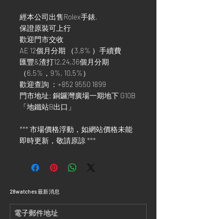
經本公司出售Rolex手錶,
保證原裝可上行
歡迎門市交收
AE 12個月分期 （3.8% ）手續費
匯豐&渣打12,24,36個月分期
（6.5%，9%, 10.5%）
歡迎查詢 ：+852 9550 1899
門市地址: 銅鑼灣廣場一期地下 G10B
「地鐵站B出口」
*** 市場價格浮動，如網站價格未能
即時更新，敬請原諒 ***
​28watches 最新消息