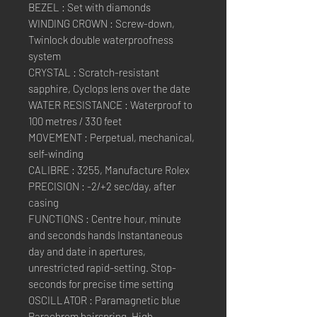
BEZEL : Set with diamonds
WINDING CROWN : Screw-down,
Twinlock double waterproofness
system
CRYSTAL : Scratch-resistant
sapphire, Cyclops lens over the date
WATER RESISTANCE : Waterproof to
100 metres / 330 feet
MOVEMENT : Perpetual, mechanical,
self-winding
CALIBRE : 3255, Manufacture Rolex
PRECISION : -2/+2 sec/day, after
casing
FUNCTIONS : Centre hour, minute
and seconds hands Instantaneous
day and date in apertures,
unrestricted rapid-setting. Stop-
seconds for precise time setting
OSCILLATOR : Paramagnetic blue
Parachrom hairspring. High-