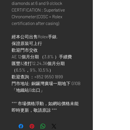
diamonds at 6 and 9 o'clock
CERTIFICATION : Superlative
Chronometer (COSC + Rolex
certification after casing)
經本公司出售Rolex手錶,
保證原裝可上行
歡迎門市交收
AE 12個月分期 （3.8% ）手續費
匯豐&渣打12,24,36個月分期
（6.5%，9%, 10.5%）
歡迎查詢 ：+852 9550 1899
門市地址: 銅鑼灣廣場一期地下 G10B
「地鐵站B出口」
*** 市場價格浮動，如網站價格未能
即時更新，敬請原諒 ***