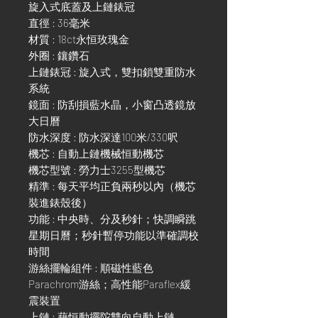
旋入式底蓋及上鏈錶冠
直徑 : 36毫米
材質 : 18ct永恒玫瑰金
外圈 : 鑲鑽石
上鏈錶冠 : 旋入式，雙扣鎖雙重防水
系統
鏡面 : 防刮損藍水晶，小窗凸透鏡放
大日曆
防水深度 : 防水深達100米/330呎
機芯 : 自動上鏈機械恒動機芯
機芯型號 : 勞力士3255型機芯
精準 : 每天平均正負兩秒以內（機芯
裝進錶殼後）
功能 : 中央時、分及秒針；快調瞬跳
星期日曆；秒針暫停功能以準確調校
時間
游絲擺輪組件 : 順磁性藍色
Parachrom游絲；高性能Paraflex緩
震裝置
上鏈 : 藉恒動擺陀雙向自動上鏈