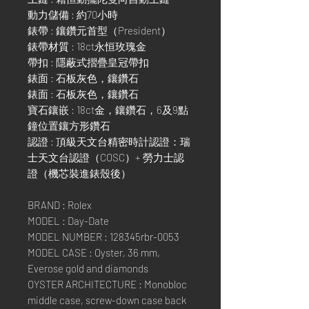
動力儲備 : 約70小時
錶帶 : 鑲鑽元首型（President）
錶帶材質 : 18ct永恒玫瑰金
帶扣 : 隱蔽式摺疊皇冠帶扣
錶面 : 石板灰色，鑲鑽石
錶面 : 石板灰色，鑲鑽石
寶石鑲嵌 : 18ct金，鑲鑽石，6及9點
鐘位置鑲方形鑽石
認證 : 頂級天文台精密時計認證：瑞
士天文台認證（COSC）+ 勞力士認
證（機芯裝進錶殼後）
BRAND : Rolex
MODEL : Day-Date
MODEL NUMBER : 128345rbr-0053
MODEL CASE : Oyster, 36 mm,
Everose gold and diamonds
OYSTER ARCHITECTURE : Monobloc
middle case, screw-down case back