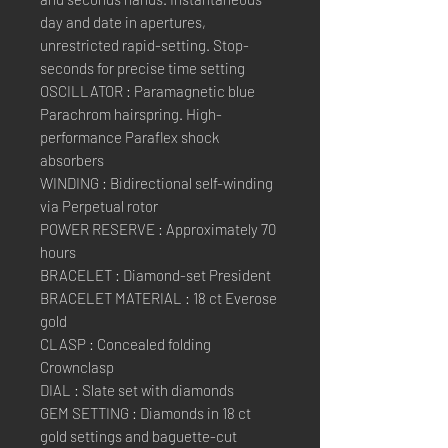
day and date in apertures,
unrestricted rapid-setting. Stop-
seconds for precise time setting
OSCILLATOR : Paramagnetic blue
Parachrom hairspring. High-
performance Paraflex shock
absorbers
WINDING : Bidirectional self-winding
via Perpetual rotor
POWER RESERVE : Approximately 70
hours
BRACELET : Diamond-set President
BRACELET MATERIAL : 18 ct Everose
gold
CLASP : Concealed folding
Crownclasp
DIAL : Slate set with diamonds
GEM SETTING : Diamonds in 18 ct
gold settings and baguette-cut