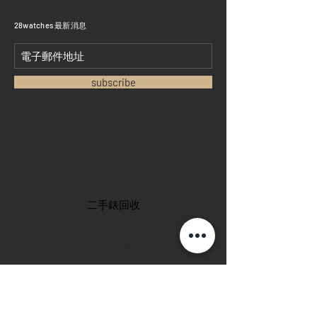
​28watches 最新消息
subscribe
首頁
​二手錶回收
​名錶系列
二手名錶
訂購新錶
​維修服務
玩錶博客