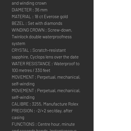
and winding crown
DIAMETER : 36 mm
MATERIAL : 18 ct Everose gold
BEZEL : Set with diamonds
WINDING CROWN : Screw-down,
Twinlock double waterproofness
system
CRYSTAL : Scratch-resistant
sapphire, Cyclops lens over the date
WATER RESISTANCE : Waterproof to
100 metres / 330 feet
MOVEMENT : Perpetual, mechanical,
self-winding
MOVEMENT : Perpetual, mechanical,
self-winding
CALIBRE : 3255, Manufacture Rolex
PRECISION : -2/+2 sec/day, after
casing
FUNCTIONS : Centre hour, minute
and seconds hands. Instantaneous