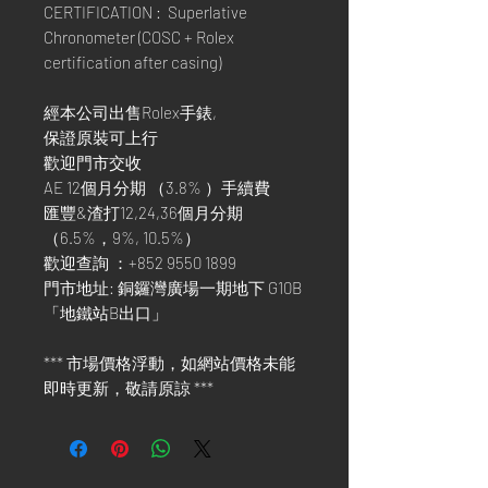
CERTIFICATION : Superlative
Chronometer (COSC + Rolex
certification after casing)
經本公司出售Rolex手錶,
保證原裝可上行
歡迎門市交收
AE 12個月分期 （3.8% ）手續費
匯豐&渣打12,24,36個月分期
（6.5%，9%, 10.5%）
歡迎查詢 ：+852 9550 1899
門市地址: 銅鑼灣廣場一期地下 G10B
「地鐵站B出口」
*** 市場價格浮動，如網站價格未能
即時更新，敬請原諒 ***