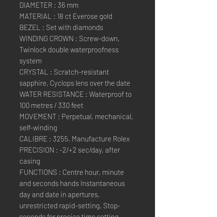
DIAMETER : 36 mm
MATERIAL : 18 ct Everose gold
BEZEL : Set with diamonds
WINDING CROWN : Screw-down,
Twinlock double waterproofness
system
CRYSTAL : Scratch-resistant
sapphire, Cyclops lens over the date
WATER RESISTANCE : Waterproof to
100 metres / 330 feet
MOVEMENT : Perpetual, mechanical,
self-winding
CALIBRE : 3255, Manufacture Rolex
PRECISION : -2/+2 sec/day, after
casing
FUNCTIONS : Centre hour, minute
and seconds hands Instantaneous
day and date in apertures,
unrestricted rapid-setting. Stop-
seconds for precise time setting