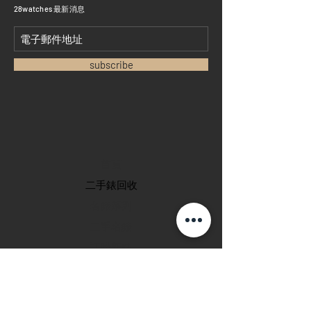
​28watches 最新消息
subscribe
首頁
​二手錶回收
​名錶系列
二手名錶
訂購新錶
​維修服務
玩錶博客
聯絡我們