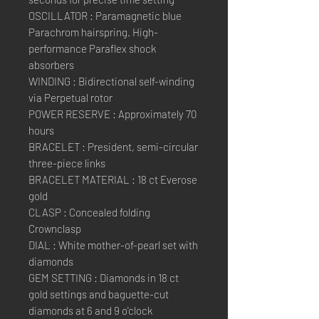
OSCILLATOR : Paramagnetic blue
Parachrom hairspring. High-
performance Paraflex shock
absorbers
WINDING : Bidirectional self-winding
via Perpetual rotor
POWER RESERVE : Approximately 70
hours
BRACELET : President, semi-circular
three-piece links
BRACELET MATERIAL : 18 ct Everose
gold
CLASP : Concealed folding
Crownclasp
DIAL : White mother-of-pearl set with
diamonds
GEM SETTING : Diamonds in 18 ct
gold settings and baguette-cut
diamonds at 6 and 9 o'clock