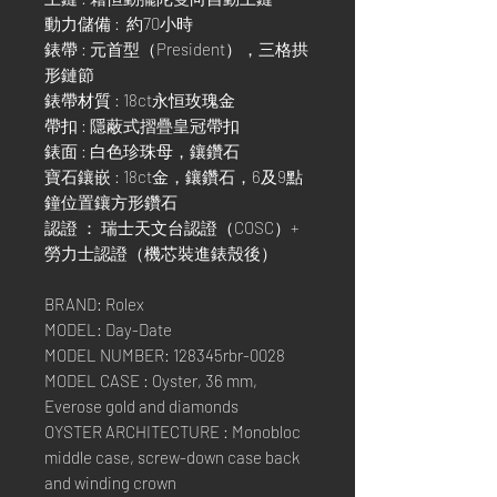
動力儲備 : 約70小時
錶帶 : 元首型（President），三格拱
形鏈節
錶帶材質 : 18ct永恒玫瑰金
帶扣 : 隱蔽式摺疊皇冠帶扣
錶面 : 白色珍珠母，鑲鑽石
寶石鑲嵌 : 18ct金，鑲鑽石，6及9點
鐘位置鑲方形鑽石
認證 ： 瑞士天文台認證（COSC）+
勞力士認證（機芯裝進錶殼後）
BRAND: Rolex
MODEL: Day-Date
MODEL NUMBER: 128345rbr-0028
MODEL CASE : Oyster, 36 mm,
Everose gold and diamonds
OYSTER ARCHITECTURE : Monobloc
middle case, screw-down case back
and winding crown