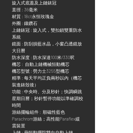
旋入式底蓋及上鏈錶冠
直徑 : 36毫米
材質 : 18ct永恒玫瑰金
外圈 : 鑲鑽石
上鏈錶冠 : 旋入式，雙扣鎖雙重防水
系統
鏡面 : 防刮損藍水晶，小窗凸透鏡放
大日曆
防水深度 : 防水深達100米/330呎
機芯 : 自動上鏈機械恒動機芯
機芯型號 : 勞力士3255型機芯
精準 : 每天平均正負兩秒以內（機芯
裝進錶殼後）
功能 : 中央時、分及秒針；快調瞬跳
星期日曆；秒針暫停功能以準確調校
時間
游絲擺輪組件 : 順磁性藍色
Parachrom游絲；高性能Paraflex緩
震裝置
上鏈 : 藉恒動擺陀雙向自動上鏈