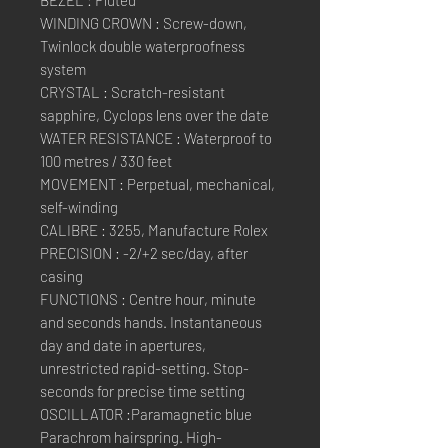
BEZEL : Fluted
WINDING CROWN : Screw-down,
Twinlock double waterproofness
system
CRYSTAL : Scratch-resistant
sapphire, Cyclops lens over the date
WATER RESISTANCE : Waterproof to
100 metres / 330 feet
MOVEMENT : Perpetual, mechanical,
self-winding
CALIBRE : 3255, Manufacture Rolex
PRECISION : -2/+2 sec/day, after
casing
FUNCTIONS : Centre hour, minute
and seconds hands. Instantaneous
day and date in apertures,
unrestricted rapid-setting. Stop-
seconds for precise time setting
OSCILLATOR :Paramagnetic blue
Parachrom hairspring. High-