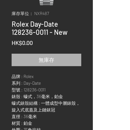
庫存單位： NXR487
Rolex Day-Date
128236-0011 - New
價
HK$0.00
格
無庫存
品牌 : Rolex
系列 : Day-Date
型號 : 128236-0011
錶殼 : 蠔式，36毫米，鉑金
蠔式錶殼結構 : 一體成型中層錶殼，
旋入式底蓋及上鏈錶冠
直徑 : 36毫米
材質 : 鉑金
外圈 : 三角坑紋