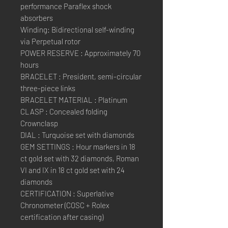
performance Paraflex shock
absorbers
Winding: Bidirectional self-winding
via Perpetual rotor
POWER RESERVE : Approximately 70
hours
BRACELET : President, semi-circular
three-piece links
BRACELET MATERIAL : Platinum
CLASP : Concealed folding
Crownclasp
DIAL : Turquoise set with diamonds
GEM SETTINGS : Hour markers in 18
ct gold set with 32 diamonds, Roman
VI and IX in 18 ct gold set with 24
diamonds
CERTIFICATION : Superlative
Chronometer (COSC + Rolex
certification after casing)