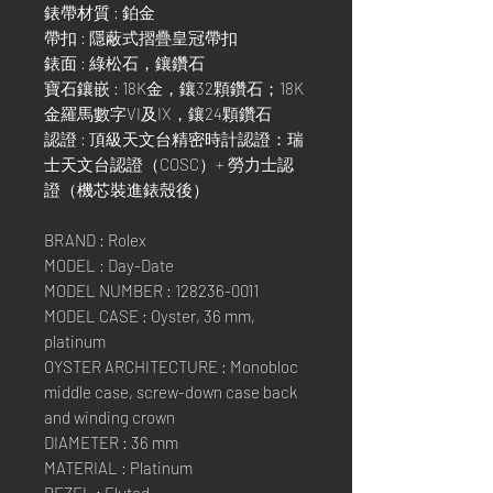
錶帶材質 : 鉑金
帶扣 : 隱蔽式摺疊皇冠帶扣
錶面 : 綠松石，鑲鑽石
寶石鑲嵌 : 18K金，鑲32顆鑽石；18K
金羅馬數字VI及IX，鑲24顆鑽石
認證 : 頂級天文台精密時計認證：瑞
士天文台認證（COSC）+ 勞力士認
證（機芯裝進錶殼後）
BRAND : Rolex
MODEL : Day-Date
MODEL NUMBER : 128236-0011
MODEL CASE : Oyster, 36 mm,
platinum
OYSTER ARCHITECTURE : Monobloc
middle case, screw-down case back
and winding crown
DIAMETER : 36 mm
MATERIAL : Platinum