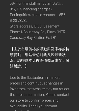
36-month installment plan (6.8%，
9%, 11% handling charges).
For inquiries, please contact: +852
6128 2828.
Store address: G10B, Basement,
Phase 1, Causeway Bay Plaza. "MTR
Causeway Bay Station Exit B"
【由於市場價格的浮動與及庫存的持
續變動，網站未必能夠反映最新狀
況。請聯絡本店確認價錢及庫存，敬
請體諒。】
Due to the fluctuation in market
prices and continuous changes in
inventory, the website may not reflect
the latest information. Please contact
our store to confirm prices and
availability. Thank you for your