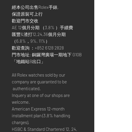
經本公司出售Rolex手錶,
保證原裝可上行
歡迎門市交收
AE 12個月分期 （3.8% ）手續費
匯豐&渣打12,24,36個月分期
（6.8%，9%, 11%）
歡迎查詢 ：+852 6128 2828
門市地址: 銅鑼灣廣場一期地下 G10B
「地鐵站B出口」
All Rolex watches sold by our
company are guaranted to be
authenticated.
Inquery at one of our shops are
welcome.
American Express 12-month
installment plan (3.8% handling
charges).
HSBC & Standard Chartered 12, 24,