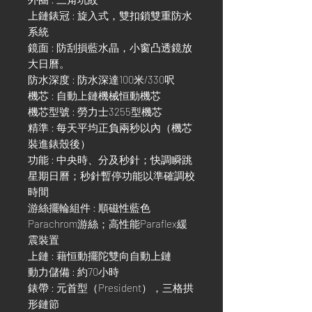
上鏈錶冠 : 旋入式，雙扣鎖雙重防水
系統
鏡面 : 防刮損藍水晶，小窗凸透鏡放
大日曆。
防水深度 : 防水深達100米/330呎
機芯 : 自動上鏈機械恒動機芯
機芯型號 : 勞力士3255型機芯
精準 : 每天平均正負兩秒以內（機芯
裝進錶殼後）
功能 : 中央時、分及秒針；快調瞬跳
星期日曆；秒針暫停功能以準確調校
時間
游絲擺輪組件 : 順磁性藍色
Parachrom游絲；高性能Paraflex緩
震裝置
上鏈 : 藉恒動擺陀雙向自動上鏈
動力儲備 : 約70小時
錶帶 : 元首型（President），三格拱
形鏈節