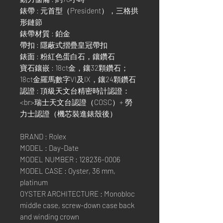
錶帶 : 元首型（President），三格拱
形鏈節
錶帶材質 : 鉑金
帶扣 : 隱蔽式摺疊皇冠帶扣
錶面 : 粉紅色蛋白石，鑲鑽石
寶石鑲嵌 : 18ct金，鑲32顆鑽石；
18ct金羅馬數字VI及IX，鑲24顆鑽石
認證 : 頂級天文台精密時計認證：
<br>瑞士天文台認證（COSC）+ 勞
力士認證（機芯裝進錶殼後）
BRAND : Rolex
MODEL : Day-Date
MODEL NUMBER : 128236-0006
MODEL CASE : Oyster, 36 mm,
platinum
OYSTER ARCHITECTURE : Monobloc
middle case, screw-down case back
and winding crown