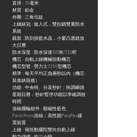
直徑 : 36毫米
材質 : 鉑金
外圈 : 三角坑紋
上鏈錶冠 : 旋入式，雙扣鎖雙重防水
系統
鏡面 : 防刮損藍水晶，小窗凸透鏡放
大日曆
防水深度 : 防水深達100米/330呎
機芯 : 自動上鏈機械恒動機芯
機芯型號 : 勞力士3255型機芯
精準 : 每天平均正負兩秒以內（機芯
裝進錶殼後）
功能 : 中央時、分及秒針；快調瞬跳
星期日曆；秒針暫停功能以準確調校
時間
游絲擺輪組件 : 順磁性藍色
Parachrom游絲；高性能Paraflex緩
震裝置
上鏈 : 藉恒動擺陀雙向自動上鏈
動力儲備 : 約70小時