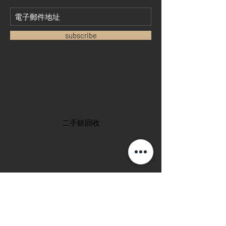
subscribe
首頁
​二手錶回收
​名錶系列
二手名錶
訂購新錶
​維修服務
玩錶博客
聯絡我們