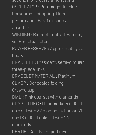
OSCILLATOR : Paramagnetic blue
Parachrom hairspring. High-
performance Paraflex shock
absorbers
WINDING : Bidirectional self-winding
via Perpetual rotor
POWER RESERVE : Approximately 70
hours
BRACELET : President, semi-circular
three-piece links
BRACELET MATERIAL : Platinum
CLASP : Concealed folding
Crownclasp
DIAL : Pink opal set with diamonds
GEM SETTING : Hour markers in 18 ct
gold set with 32 diamonds, Roman VI
and IX in 18 ct gold set with 24
diamonds
CERTIFICATION : Superlative