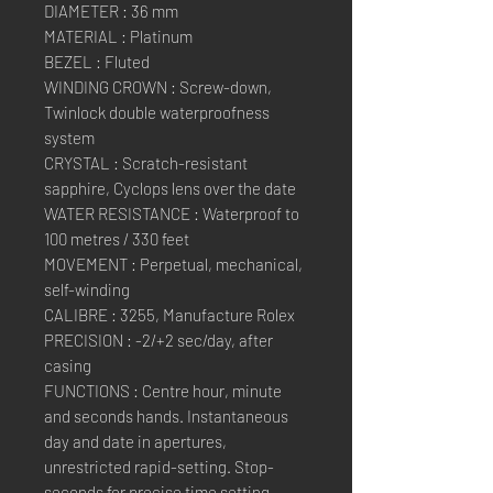
DIAMETER : 36 mm
MATERIAL : Platinum
BEZEL : Fluted
WINDING CROWN : Screw-down,
Twinlock double waterproofness
system
CRYSTAL : Scratch-resistant
sapphire, Cyclops lens over the date
WATER RESISTANCE : Waterproof to
100 metres / 330 feet
MOVEMENT : Perpetual, mechanical,
self-winding
CALIBRE : 3255, Manufacture Rolex
PRECISION : -2/+2 sec/day, after
casing
FUNCTIONS : Centre hour, minute
and seconds hands. Instantaneous
day and date in apertures,
unrestricted rapid-setting. Stop-
seconds for precise time setting