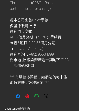
Chronometer (COSC + Rolex
certification after casing)
經本公司出售Rolex手錶,
保證原裝可上行
歡迎門市交收
AE 12個月分期 （3.8% ）手續費
匯豐&渣打12,24,36個月分期
（6.5%，9%, 10.5%）
歡迎查詢 ：+852 9550 1899
門市地址: 銅鑼灣廣場一期地下 G10B
「地鐵站B出口」
*** 市場價格浮動，如網站價格未能
即時更新，敬請原諒 ***
​28watches 最新消息