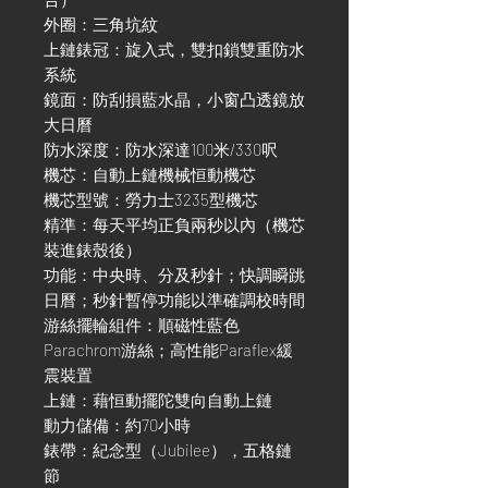
外圈：三角坑紋
上鏈錶冠：旋入式，雙扣鎖雙重防水
系統
鏡面：防刮損藍水晶，小窗凸透鏡放
大日曆
防水深度：防水深達100米/330呎
機芯：自動上鏈機械恒動機芯
機芯型號：勞力士3235型機芯
精準：每天平均正負兩秒以內（機芯
裝進錶殼後）
功能：中央時、分及秒針；快調瞬跳
日曆；秒針暫停功能以準確調校時間
游絲擺輪組件：順磁性藍色
Parachrom游絲；高性能Paraflex緩
震裝置
上鏈：藉恒動擺陀雙向自動上鏈
動力儲備：約70小時
錶帶：紀念型（Jubilee），五格鏈
節