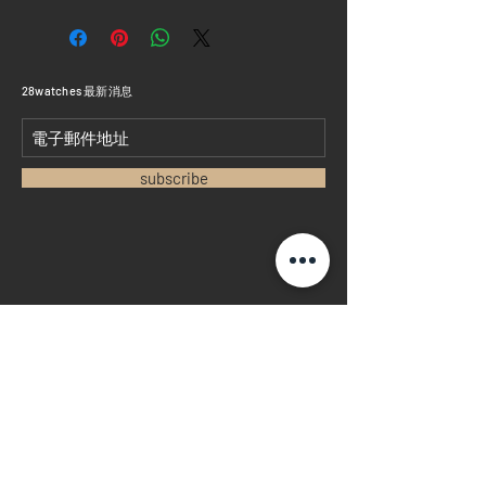
​28watches 最新消息
subscribe
首頁
​二手錶回收
​名錶系列
二手名錶
訂購新錶