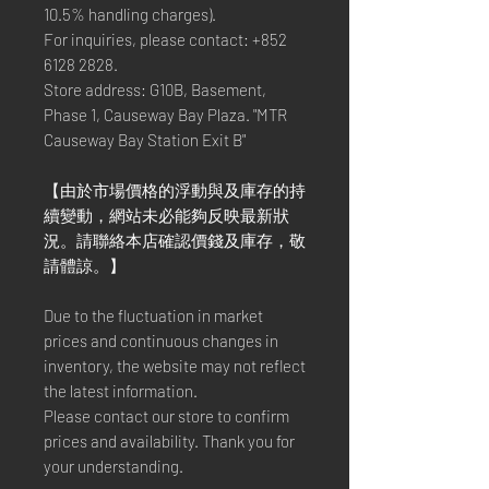
10.5% handling charges).
For inquiries, please contact: +852
6128 2828.
Store address: G10B, Basement,
Phase 1, Causeway Bay Plaza. "MTR
Causeway Bay Station Exit B"
【由於市場價格的浮動與及庫存的持
續變動，網站未必能夠反映最新狀
況。請聯絡本店確認價錢及庫存，敬
請體諒。】
Due to the fluctuation in market
prices and continuous changes in
inventory, the website may not reflect
the latest information.
Please contact our store to confirm
prices and availability. Thank you for
your understanding.