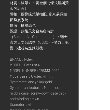
材質（錶帶）：黃金鋼（蠔式鋼與黃
金的組合）
帶扣：摺疊蠔式帶扣配5毫米易調鏈
節延展系統
錶面：橄欖綠色
認證：頂級天文台精密時計
（Superlative Chronometer）：瑞士
官方天文台認證（COSC）+勞力士認
證（機芯裝進錶殼後）
BRAND : Rolex
MODEL : Datejust 41
MODEL NUMBER : 126333-0024
Model case：Oyster, 41 mm,
Oystersteel and yellow gold
Oyster architecture：Monobloc
middle case, screw-down case back
and winding crown
Diameter：41 mm