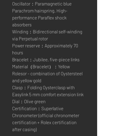
Oscillator：Paramagnetic blue
Parachrom hairspring. High-
performance Paraflex shock
absorbers
Winding：Bidirectional self-winding
via Perpetual rotor
Power reserve：Approximately 70
hours
Bracelet：Jubilee, five-piece links
Material（Bracelet）：Yellow
Rolesor - combination of Oystersteel
and yellow gold
Clasp：Folding Oysterclasp with
Easylink 5 mm comfort extension link
Dial：Olive green
Certification：Superlative
Chronometer (official chronometer
certification + Rolex certification
after casing)