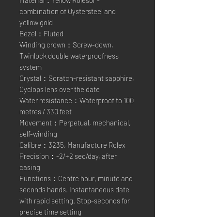
Material：Yellow Rolesor -
combination of Oystersteel and
yellow gold
Bezel：Fluted
Winding crown：Screw-down,
Twinlock double waterproofness
system
Crystal：Scratch-resistant sapphire,
Cyclops lens over the date
Water resistance：Waterproof to 100
metres / 330 feet
Movement：Perpetual, mechanical,
self-winding
Calibre：3235, Manufacture Rolex
Precision：-2/+2 sec/day, after
casing
Functions：Centre hour, minute and
seconds hands. Instantaneous date
with rapid setting. Stop-seconds for
precise time setting