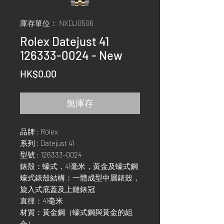
庫存單位： NXDJ0506
Rolex Datejust 41
126333-0024 - New
價
HK$0.00
格
無庫存
品牌 : Rolex
系列 : Datejust 41
型號 : 126333-0024
錶殼：蠔式，41毫米，黃金及蠔式鋼
蠔式錶殼結構：一體成型中層錶殼，
旋入式底蓋及上鏈錶冠
直徑：41毫米
材質：黃金鋼（蠔式鋼與黃金的組
合）