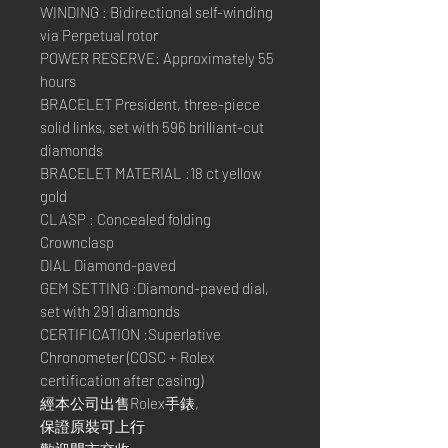
WINDING : Bidirectional self-winding
via Perpetual rotor
POWER RESERVE: Approximately 55
hours
BRACELET President, three-piece
solid links, set with 596 brilliant-cut
diamonds
BRACELET MATERIAL :18 ct yellow
gold
CLASP : Concealed folding
Crownclasp
DIAL Diamond-paved
GEM SETTING :Diamond-paved dial,
set with 291 diamonds
CERTIFICATION :Superlative
Chronometer (COSC + Rolex
certification after casing)
經本公司出售Rolex手錶,
保證原裝可上行