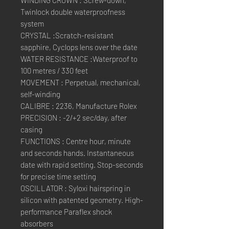
WINDING CROWN : Screw-down,
Twinlock double waterproofness
system
CRYSTAL :Scratch-resistant
sapphire, Cyclops lens over the date
WATER RESISTANCE :Waterproof to
100 metres / 330 feet
MOVEMENT : Perpetual, mechanical,
self-winding
CALIBRE : 2236, Manufacture Rolex
PRECISION : -2/+2 sec/day, after
casing
FUNCTIONS : Centre hour, minute
and seconds hands. Instantaneous
date with rapid setting. Stop-seconds
for precise time setting
OSCILLATOR : Syloxi hairspring in
silicon with patented geometry. High-
performance Paraflex shock
absorbers