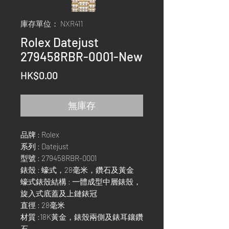
庫存單位： NXR411
Rolex Datejust
279458RBR-0001-New
價
HK$0.00
格
無庫存
品牌 : Rolex
系列 : Datejust
型號 : 279458RBR-0001
錶殼 : 蠔式，28毫米，鑽石及黃金
蠔式錶殼結構 : 一體成型中層錶殼，
旋入式底蓋及上鏈錶冠
直徑 : 28毫米
材質 :18K黃金，錶殼兩側及錶耳鑲鑽
石