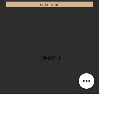
subscribe
首頁
​二手錶回收
​名錶系列
二手名錶
訂購新錶
​維修服務
玩錶博客
聯絡我們
退款政策