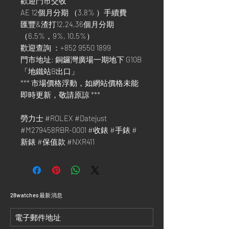
歡迎門市交收
AE 12個月分期 （3.8% ）手續費
匯豐&渣打12,24,36個月分期
（6.5%，9%, 10.5%）
歡迎查詢 ：+852 9550 1899
門市地址: 銅鑼灣廣場一期地下 G10B
「地鐵站B出口」
*** 市場價格浮動，如網站價格未能
即時更新，敬請原諒 ***
勞力士 #ROLEX #Datejust
#M279458RBR-0001 #收錶 #手錶 #
新錶 #保值款 #NXR411
​28watches 最新消息