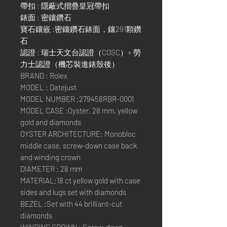
帶扣 : 隱蔽式摺疊皇冠帶扣
錶面 : 密鑲鑽石
寶石鑲嵌 :密鑲鑽石錶面，鑲291顆鑽
石
認證 : 瑞士天文台認證（COSC）+ 勞
力士認證（機芯裝進錶殼後）
BRAND : Rolex
MODEL : Datejust
MODEL NUMBER :279458RBR-0001
MODEL CASE :Oyster, 28 mm, yellow
gold and diamonds
OYSTER ARCHITECTURE: Monobloc
middle case, screw-down case back
and winding crown
DIAMETER : 28 mm
MATERIAL:18 ct yellow gold with case
sides and lugs set with diamonds
BEZEL :Set with 44 brilliant-cut
diamonds