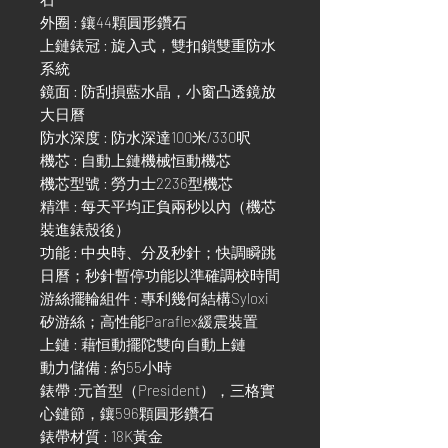
外圈 : 鑲44顆圓形鑽石
上鏈錶冠 : 旋入式，雙扣鎖雙重防水
系統
鏡面 : 防刮損藍水晶，小窗凸透鏡放
大日曆
防水深度 : 防水深達100米/330呎
機芯 : 自動上鏈機械恒動機芯
機芯型號 : 勞力士2236型機芯
精準 : 每天平均正負兩秒以內（機芯
裝進錶殼後）
功能 : 中央時、分及秒針；快調瞬跳
日曆；秒針暫停功能以準確調校時間
游絲擺輪組件 : 專利幾何結構Syloxi
矽游絲；高性能Paraflex緩震裝置
上鏈 : 藉恒動擺陀雙向自動上鏈
動力儲備 : 約55小時
錶帶 :元首型（President），三格實
心鏈節，鑲596顆圓形鑽石
錶帶材質 : 18K黃金