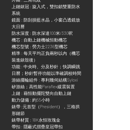
上鏈錶冠 : 旋入式，雙扣鎖雙重防水
系統
鏡面 : 防刮損藍水晶，小窗凸透鏡放
大日曆
防水深度 : 防水深達100米/330呎
機芯 : 自動上鏈機械恒動機芯
機芯型號 : 勞力士2236型機芯
精準 : 每天平均正負兩秒以內（機芯
裝進錶殼後）
功能 : 中央時、分及秒針；快調瞬跳
日曆；秒針暫停功能以準確調校時間
游絲擺輪組件 : 專利幾何結構Syloxi
矽游絲；高性能Paraflex緩震裝置
上鏈 : 藉恒動擺陀雙向自動上鏈
動力儲備 : 約55小時
錶帶 :元首型（President），三格拱
形鏈節
錶帶材質 : 18K永恒玫瑰金
帶扣 : 隱蔽式摺疊皇冠帶扣