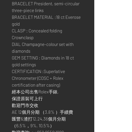
BRACELET President, semi-circular
three-piece links
BRACELET MATERIAL :18 ct Everose
gold
CLASP : Concealed folding
Crownclasp
DIAL Champagne-colour set with
diamonds
GEM SETTING : Diamonds in 18 ct
gold settings
CERTIFICATION :Superlative
Chronometer (COSC + Rolex
certification after casing)
經本公司出售Rolex手錶,
保證原裝可上行
歡迎門市交收
AE 12個月分期 （3.8% ）手續費
匯豐&渣打12,24,36個月分期
（6.5%，9%, 10.5%）