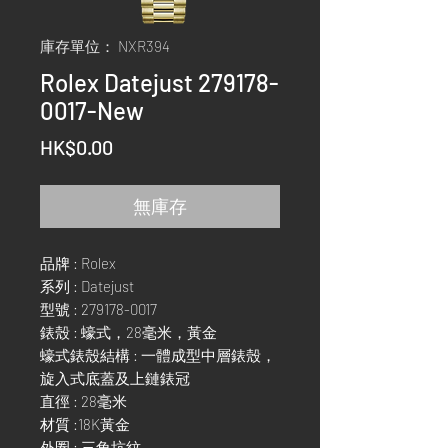
庫存單位： NXR394
Rolex Datejust 279178-
0017-New
價
HK$0.00
格
無庫存
品牌 : Rolex
系列 : Datejust
型號 : 279178-0017
錶殼 : 蠔式，28毫米，黃金
蠔式錶殼結構 : 一體成型中層錶殼，
旋入式底蓋及上鏈錶冠
直徑 : 28毫米
材質 :18K黃金
外圈 : 三角坑紋