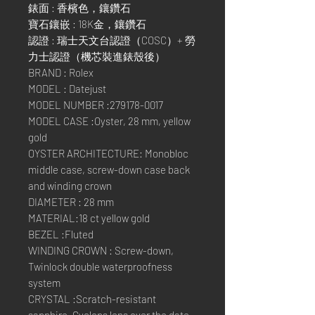
錶面 : 香檳色，鑲鑽石
寶石鑲嵌 : 18K金，鑲鑽石
認證 : 瑞士天文台認證（COSC）+ 勞
力士認證（機芯裝進錶殼後）
BRAND : Rolex
MODEL : Datejust
MODEL NUMBER :279178-0017
MODEL CASE :Oyster, 28 mm, yellow
gold
OYSTER ARCHITECTURE: Monobloc
middle case, screw-down case back
and winding crown
DIAMETER : 28 mm
MATERIAL:18 ct yellow gold
BEZEL :Fluted
WINDING CROWN : Screw-down,
Twinlock double waterproofness
system
CRYSTAL :Scratch-resistant