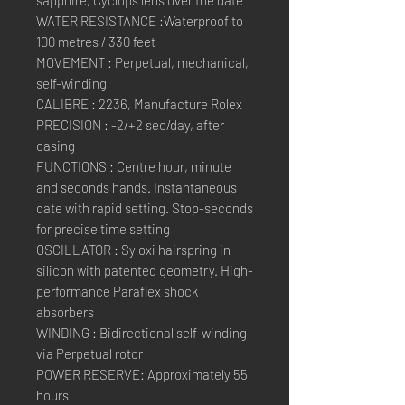
sapphire, Cyclops lens over the date
WATER RESISTANCE :Waterproof to
100 metres / 330 feet
MOVEMENT : Perpetual, mechanical,
self-winding
CALIBRE : 2236, Manufacture Rolex
PRECISION : -2/+2 sec/day, after
casing
FUNCTIONS : Centre hour, minute
and seconds hands. Instantaneous
date with rapid setting. Stop-seconds
for precise time setting
OSCILLATOR : Syloxi hairspring in
silicon with patented geometry. High-
performance Paraflex shock
absorbers
WINDING : Bidirectional self-winding
via Perpetual rotor
POWER RESERVE: Approximately 55
hours