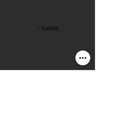
首頁
​二手錶回收
​名錶系列
二手名錶
訂購新錶
​維修服務
玩錶博客
聯絡我們
退款政策
私隱政策
FAQ
INSTAGRAM