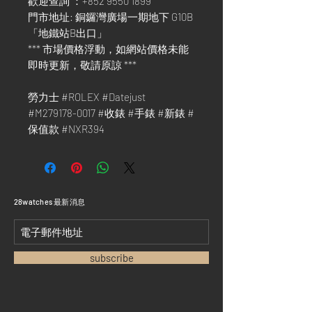
歡迎查詢 ：+852 9550 1899
門市地址: 銅鑼灣廣場一期地下 G10B
「地鐵站B出口」
*** 市場價格浮動，如網站價格未能
即時更新，敬請原諒 ***
勞力士 #ROLEX #Datejust
#M279178-0017 #收錶 #手錶 #新錶 #
保值款 #NXR394
​28watches 最新消息
subscribe