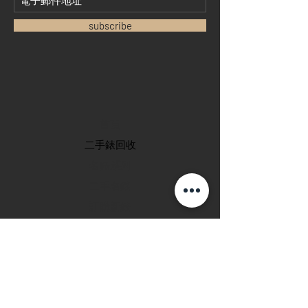
subscribe
首頁
​二手錶回收
​名錶系列
二手名錶
訂購新錶
​維修服務
玩錶博客
聯絡我們
退款政策