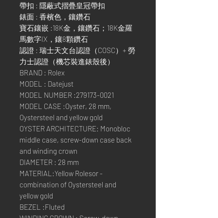
帶扣 : 隱蔽式摺疊皇冠帶扣
錶面 : 香檳色，鑲鑽石
寶石鑲嵌 :18K金，鑲鑽石；18K金羅
馬數字IX，鑲8顆鑽石
認證 : 瑞士天文台認證（COSC）+ 勞
力士認證（機芯裝進錶殼後）
BRAND : Rolex
MODEL : Datejust
MODEL NUMBER :279173-0021
MODEL CASE :Oyster, 28 mm,
Oystersteel and yellow gold
OYSTER ARCHITECTURE: Monobloc
middle case, screw-down case back
and winding crown
DIAMETER : 28 mm
MATERIAL:Yellow Rolesor -
combination of Oystersteel and
yellow gold
BEZEL :Fluted