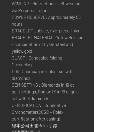
WINDING : Bidirectional self-winding
via Perpetual rotor
POWER RESERVE: Approximately 55
hours
BRACELET Jubilee, five-piece links
BRACELET MATERIAL :Yellow Rolesor
- combination of Oystersteel and
yellow gold
CLASP : Concealed folding
Crownclasp
DIAL Champagne-colour set with
diamonds
GEM SETTING : Diamonds in 18 ct
gold settings, Roman IX in 18 ct gold
set with 8 diamonds
CERTIFICATION : Superlative
Chronometer (COSC + Rolex
certification after casing)
經本公司出售Rolex手錶,