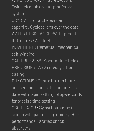
WINDING CROWN : Screw-down,
Twinlock double waterproofness
system
CRYSTAL :Scratch-resistant
sapphire, Cyclops lens over the date
WATER RESISTANCE :Waterproof to
100 metres / 330 feet
MOVEMENT : Perpetual, mechanical,
self-winding
CALIBRE : 2236, Manufacture Rolex
PRECISION : -2/+2 sec/day, after
casing
FUNCTIONS : Centre hour, minute
and seconds hands. Instantaneous
date with rapid setting. Stop-seconds
for precise time setting
OSCILLATOR : Syloxi hairspring in
silicon with patented geometry. High-
performance Paraflex shock
absorbers