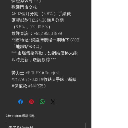
保證原裝可上行
歡迎門市交收
AE 12個月分期 （3.8% ）手續費
匯豐&渣打12,24,36個月分期
（6.5%，9%, 10.5%）
歡迎查詢 ：+852 9550 1899
門市地址: 銅鑼灣廣場一期地下 G10B
「地鐵站B出口」
*** 市場價格浮動，如網站價格未能
即時更新，敬請原諒 ***
勞力士 #ROLEX #Datejust
#M279173-0021 #收錶 #手錶 #新錶
#保值款 #NXR359
​28watches 最新消息