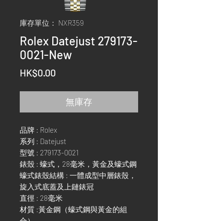
庫存單位： NXR359
Rolex Datejust 279173-
0021-New
價
HK$0.00
格
無庫存
品牌 : Rolex
系列 : Datejust
型號 : 279173-0021
錶殼 : 蠔式，28毫米，黃金及蠔式鋼
蠔式錶殼結構 : 一體成型中層錶殼，
旋入式底蓋及上鏈錶冠
直徑 : 28毫米
材質 :黃金鋼（蠔式鋼與黃金的組
合）