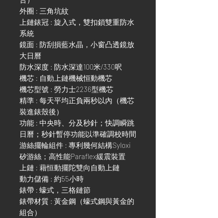
外圈 : 三角坑紋
上鏈錶冠 : 旋入式，雙扣鎖雙重防水
系統
鏡面 : 防刮損藍水晶，小窗凸透鏡放
大日曆
防水深度 : 防水深達100米/330呎
機芯 : 自動上鏈機械恒動機芯
機芯型號 : 勞力士2236型機芯
精準 : 每天平均正負兩秒以內（機芯
裝進錶殼後）
功能 : 中央時、分及秒針；快調瞬跳
日曆；秒針暫停功能以準確調校時間
游絲擺輪組件 : 專利幾何結構Syloxi
矽游絲；高性能Paraflex緩震裝置
上鏈 : 藉恒動擺陀雙向自動上鏈
動力儲備 : 約55小時
錶帶 : 蠔式，三格鏈節
錶帶材質 : 黃金鋼（蠔式鋼與黃金的
組合）