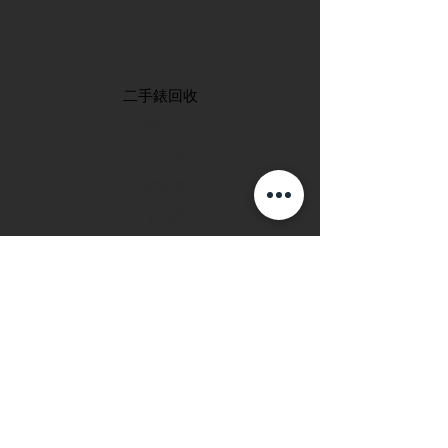
首頁
​二手錶回收
​名錶系列
二手名錶
訂購新錶
​維修服務
玩錶博客
聯絡我們
退款政策
私隱政策
FAQ
INSTAGRAM