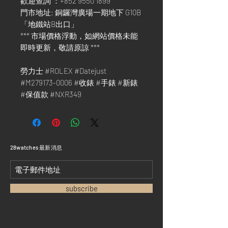
歡迎查詢 ：+852 9550 1899
門市地址: 銅鑼灣廣場一期地下 G10B
「地鐵站B出口」
*** 市場價格浮動，如網站價格未能
即時更新，敬請原諒 ***
勞力士 #ROLEX #Datejust
#M279173-0006 #收錶 #手錶 #新錶
#保值款 #NXR349
​28watches 最新消息
subscribe