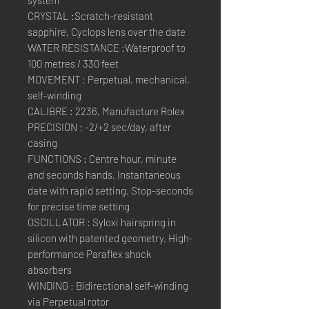
system
CRYSTAL :Scratch-resistant
sapphire, Cyclops lens over the date
WATER RESISTANCE :Waterproof to
100 metres / 330 feet
MOVEMENT : Perpetual, mechanical,
self-winding
CALIBRE : 2236, Manufacture Rolex
PRECISION : -2/+2 sec/day, after
casing
FUNCTIONS : Centre hour, minute
and seconds hands. Instantaneous
date with rapid setting. Stop-seconds
for precise time setting
OSCILLATOR : Syloxi hairspring in
silicon with patented geometry. High-
performance Paraflex shock
absorbers
WINDING : Bidirectional self-winding
via Perpetual rotor