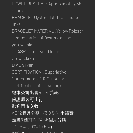
POWER RESERVE: Approximately 55
hours
BRACELET Oyster, flat three-piece
links
BRACELET MATERIAL :Yellow Rolesor
- combination of Oystersteel and
yellow gold
CLASP : Concealed folding
Crownclasp
DIAL Silver
CERTIFICATION : Superlative
Chronometer (COSC + Rolex
certification after casing)
經本公司出售Rolex手錶,
保證原裝可上行
歡迎門市交收
AE 12個月分期 （3.8% ）手續費
匯豐&渣打12,24,36個月分期
（6.5%，9%, 10.5%）