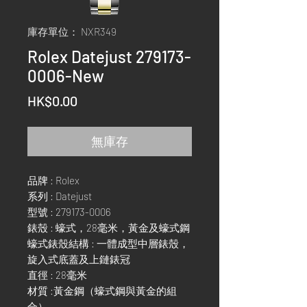
庫存單位： NXR349
Rolex Datejust 279173-
0006-New
價
HK$0.00
格
無庫存
品牌 : Rolex
系列 : Datejust
型號 : 279173-0006
錶殼 : 蠔式，28毫米，黃金及蠔式鋼
蠔式錶殼結構 : 一體成型中層錶殼，
旋入式底蓋及上鏈錶冠
直徑 : 28毫米
材質 :黃金鋼（蠔式鋼與黃金的組
合）