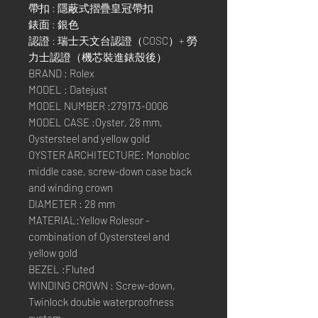
帶扣 : 隱蔽式摺疊皇冠帶扣
錶面 : 銀色
認證 : 瑞士天文台認證（COSC）+ 勞
力士認證（機芯裝進錶殼後）
BRAND : Rolex
MODEL : Datejust
MODEL NUMBER :279173-0006
MODEL CASE :Oyster, 28 mm,
Oystersteel and yellow gold
OYSTER ARCHITECTURE: Monobloc
middle case, screw-down case back
and winding crown
DIAMETER : 28 mm
MATERIAL:Yellow Rolesor -
combination of Oystersteel and
yellow gold
BEZEL :Fluted
WINDING CROWN : Screw-down,
Twinlock double waterproofness