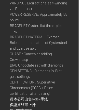
WINDING : Bidirectional self-winding
via Perpetual rotor
POWER RESERVE: Approximately 55
hours
BRACELET Oyster, flat three-piece
links
BRACELET MATERIAL :Everose
Rolesor - combination of Oystersteel
and Everose gold
CLASP : Concealed folding
Crownclasp
DIAL Chocolate set with diamonds
GEM SETTING : Diamonds in 18 ct
gold settings
CERTIFICATION : Superlative
Chronometer (COSC + Rolex
certification after casing)
經本公司出售Rolex手錶,
保證原裝可上行