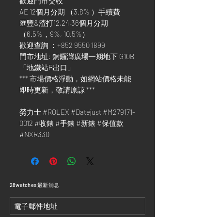
歡迎門市交收
AE 12個月分期 （3.8% ）手續費
匯豐&渣打12,24,36個月分期
（6.5%，9%, 10.5%）
歡迎查詢 ：+852 9550 1899
門市地址: 銅鑼灣廣場一期地下 G10B
「地鐵站B出口」
*** 市場價格浮動，如網站價格未能
即時更新，敬請原諒 ***
勞力士 #ROLEX #Datejust #M279171-
0012 #收錶 #手錶 #新錶 #保值款
#NXR330
​28watches 最新消息