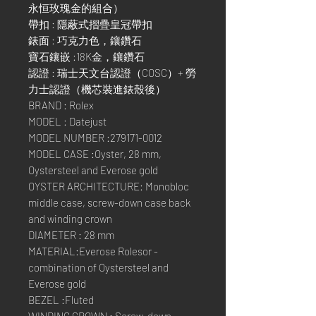
永恒玫瑰金的組合）
帶扣 : 隱蔽式摺疊皇冠帶扣
錶面 : 巧克力色，鑲鑽石
寶石鑲嵌 :18K金，鑲鑽石
認證 : 瑞士天文台認證（COSC）+ 勞
力士認證（機芯裝進錶殼後）
BRAND : Rolex
MODEL : Datejust
MODEL NUMBER :279171-0012
MODEL CASE :Oyster, 28 mm,
Oystersteel and Everose gold
OYSTER ARCHITECTURE: Monobloc
middle case, screw-down case back
and winding crown
DIAMETER : 28 mm
MATERIAL:Everose Rolesor -
combination of Oystersteel and
Everose gold
BEZEL :Fluted