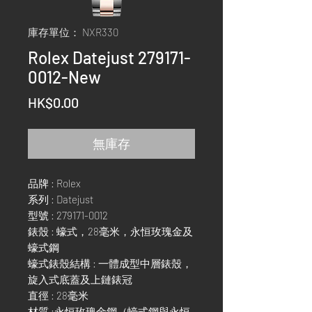
庫存單位： NXR330
Rolex Datejust 279171-
0012-New
價
HK$0.00
格
無庫存
品牌 : Rolex
系列 : Datejust
型號 : 279171-0012
錶殼 : 蠔式，28毫米，永恒玫瑰金及
蠔式鋼
蠔式錶殼結構 : 一體成型中層錶殼，
旋入式底蓋及上鏈錶冠
直徑 : 28毫米
材質 :永恒玫瑰金鋼（蠔式鋼與永恒