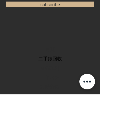
subscribe
首頁
​二手錶回收
​名錶系列
二手名錶
訂購新錶
​維修服務
玩錶博客
聯絡我們
退款政策