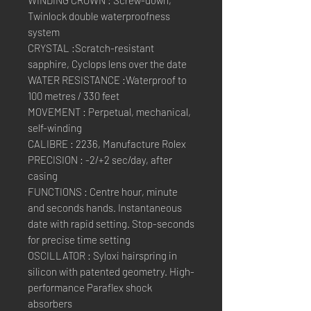
WINDING CROWN : Screw-down,
Twinlock double waterproofness
system
CRYSTAL :Scratch-resistant
sapphire, Cyclops lens over the date
WATER RESISTANCE :Waterproof to
100 metres / 330 feet
MOVEMENT : Perpetual, mechanical,
self-winding
CALIBRE : 2236, Manufacture Rolex
PRECISION : -2/+2 sec/day, after
casing
FUNCTIONS : Centre hour, minute
and seconds hands. Instantaneous
date with rapid setting. Stop-seconds
for precise time setting
OSCILLATOR : Syloxi hairspring in
silicon with patented geometry. High-
performance Paraflex shock
absorbers