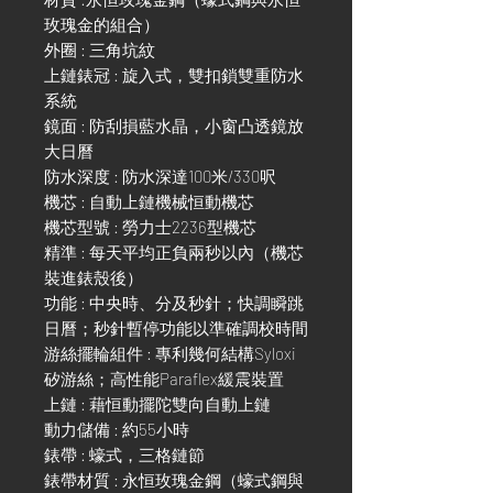
玫瑰金的組合）
外圈 : 三角坑紋
上鏈錶冠 : 旋入式，雙扣鎖雙重防水
系統
鏡面 : 防刮損藍水晶，小窗凸透鏡放
大日曆
防水深度 : 防水深達100米/330呎
機芯 : 自動上鏈機械恒動機芯
機芯型號 : 勞力士2236型機芯
精準 : 每天平均正負兩秒以內（機芯
裝進錶殼後）
功能 : 中央時、分及秒針；快調瞬跳
日曆；秒針暫停功能以準確調校時間
游絲擺輪組件 : 專利幾何結構Syloxi
矽游絲；高性能Paraflex緩震裝置
上鏈 : 藉恒動擺陀雙向自動上鏈
動力儲備 : 約55小時
錶帶 : 蠔式，三格鏈節
錶帶材質 : 永恒玫瑰金鋼（蠔式鋼與