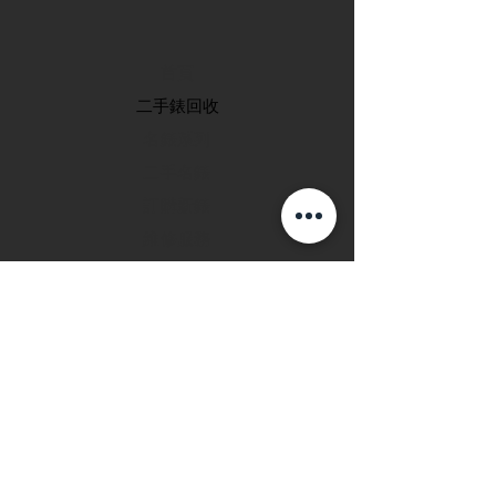
首頁
​二手錶回收
​名錶系列
二手名錶
訂購新錶
​維修服務
玩錶博客
聯絡我們
退款政策
私隱政策
FAQ
INSTAGRAM