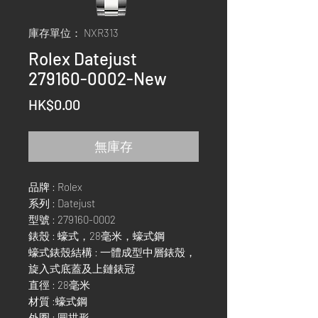
庫存單位： NXR313
Rolex Datejust
279160-0002-New
價
HK$0.00
格
無庫存
品牌 : Rolex
系列 : Datejust
型號 : 279160-0002
錶殼 : 蠔式，28毫米，蠔式鋼
蠔式錶殼結構 : 一體成型中層錶殼，
旋入式底蓋及上鏈錶冠
直徑 : 28毫米
材質 :蠔式鋼
外圈 : 圓拱形