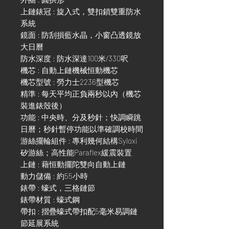
上鏈錶冠 : 旋入式，雙扣鎖雙重防水
系統
鏡面 : 防刮損藍水晶，小窗凸透鏡放
大日曆
防水深度 : 防水深達100米/330呎
機芯 : 自動上鏈機械恒動機芯
機芯型號 : 勞力士2236型機芯
精準 : 每天平均正負兩秒以內（機芯
裝進錶殼後）
功能 : 中央時、分及秒針；快調瞬跳
日曆；秒針暫停功能以準確調校時間
游絲擺輪組件 : 專利幾何結構Syloxi
矽游絲；高性能Paraflex緩震裝置
上鏈 : 藉恒動擺陀雙向自動上鏈
動力儲備 : 約55小時
錶帶 : 蠔式，三格鏈節
錶帶材質 : 蠔式鋼
帶扣 : 摺疊蠔式帶扣配5毫米易調鏈
節延展系統