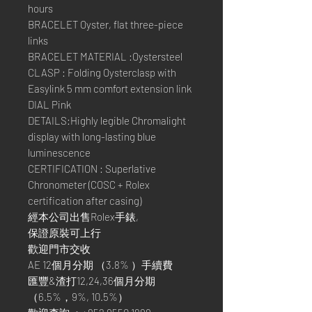
hours
BRACELET Oyster, flat three-piece
links
BRACELET MATERIAL :Oystersteel
CLASP : Folding Oysterclasp with
Easylink 5 mm comfort extension link
DIAL Pink
DETAILS:Highly legible Chromalight
display with long-lasting blue
luminescence
CERTIFICATION : Superlative
Chronometer (COSC + Rolex
certification after casing)
經本公司出售Rolex手錶,
保證原裝可上行
歡迎門市交收
AE 12個月分期 （3.8% ）手續費
匯豐&渣打12,24,36個月分期
（6.5%，9%, 10.5%）