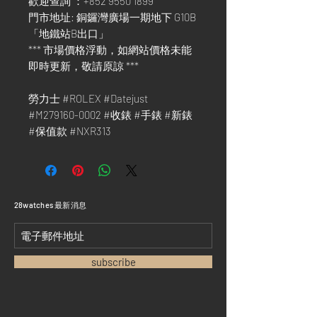
歡迎查詢 ：+852 9550 1899
門市地址: 銅鑼灣廣場一期地下 G10B
「地鐵站B出口」
*** 市場價格浮動，如網站價格未能
即時更新，敬請原諒 ***
勞力士 #ROLEX #Datejust
#M279160-0002 #收錶 #手錶 #新錶
#保值款 #NXR313
​28watches 最新消息
subscribe