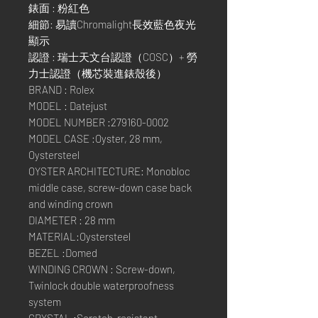
錶面 : 粉紅色
細節: 易讀Chromalight長效藍色夜光
顯示
認證 : 瑞士天文台認證（COSC）+ 勞
力士認證（機芯裝進錶殼後）
BRAND : Rolex
MODEL : Datejust
MODEL NUMBER :279160-0002
MODEL CASE :Oyster, 28 mm,
Oystersteel
OYSTER ARCHITECTURE: Monobloc
middle case, screw-down case back
and winding crown
DIAMETER : 28 mm
MATERIAL:Oystersteel
BEZEL :Domed
WINDING CROWN : Screw-down,
Twinlock double waterproofness
system