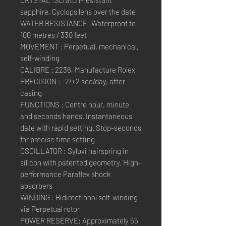
CRYSTAL :Scratch-resistant
sapphire, Cyclops lens over the date
WATER RESISTANCE :Waterproof to
100 metres / 330 feet
MOVEMENT : Perpetual, mechanical,
self-winding
CALIBRE : 2236, Manufacture Rolex
PRECISION : -2/+2 sec/day, after
casing
FUNCTIONS : Centre hour, minute
and seconds hands. Instantaneous
date with rapid setting. Stop-seconds
for precise time setting
OSCILLATOR : Syloxi hairspring in
silicon with patented geometry. High-
performance Paraflex shock
absorbers
WINDING : Bidirectional self-winding
via Perpetual rotor
POWER RESERVE: Approximately 55