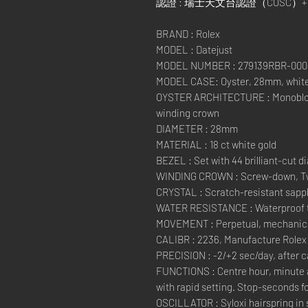
認證 : 瑞士天文台認證（COSC
BRAND : Rolex
MODEL : Datejust
MODEL NUMBER : 279139RBR-000
MODEL CASE: Oyster, 28mm, white
OYSTER ARCHITECTURE : Monobloc
winding crown
DIAMETER : 28mm
MATERIAL : 18 ct white gold
BEZEL : Set with 44 brilliant-cut 
WINDING CROWN : Screw-down, Tw
CRYSTAL : Scratch-resistant sapph
WATER RESISTANCE : Waterproof to
MOVEMENT : Perpetual, mechanical
CALIBR : 2236, Manufacture Rolex
PRECISION : -2/+2 sec/day, after 
FUNCTIONS : Centre hour, minute 
with rapid setting. Stop-seconds fo
OSCILLATOR : Syloxi hairspring in 