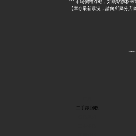
*** 市場價格浮動，如網站價格未
【庫存最新狀況，請向所屬分店
​28wa
首頁
​二手錶回收
​名錶系列
二手名錶
訂購新錶