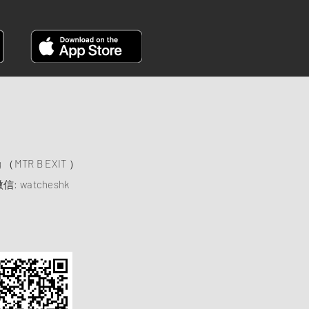
）
ng （MTR B EXIT ）
信: watcheshk