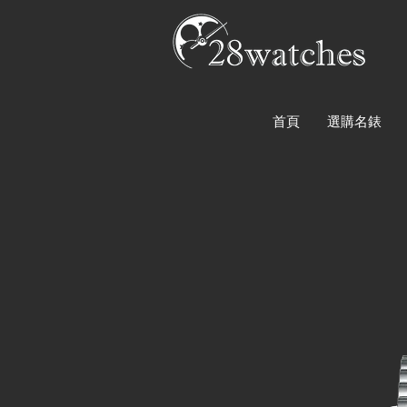
首頁
選購名錶