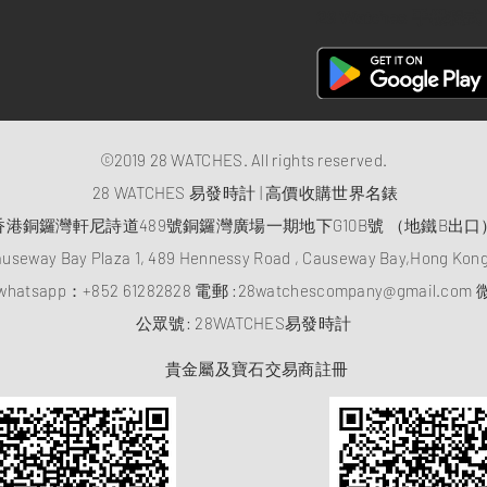
28 Watches 手機程式
©2019 28 WATCHES. All rights reserved.
28 WATCHES 易發時計 | 高價收購世界名錶
香港銅鑼灣軒尼詩道489號銅鑼灣廣場一期地下G10B號 （地鐵B出口
auseway Bay Plaza 1, 489 Hennessy Road , Causeway Bay,Hong Ko
atsapp：
+852 61282828
電郵 :
28watchescompany@gmail.com
微
​公眾號: 28WATCHES易發時計
貴金屬及寶石交易商註冊