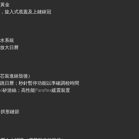
色黃金
殼，旋入式底蓋及上鏈錶冠
防水系統
鏡放大日曆
機芯裝進錶殼後）
調瞬跳日曆；秒針暫停功能以準確調校時間
xi矽游絲；高性能Paraflex緩震裝置
三格拱形鏈節