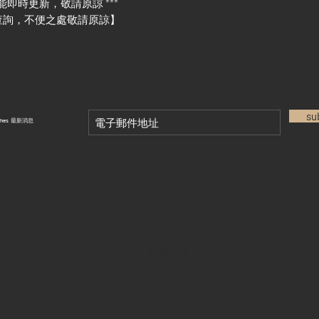
能即時更新，敬請原諒 ***
查詢，不便之處敬請原諒】
su
tches 最新消息
退款政策
私隱政策
FAQ