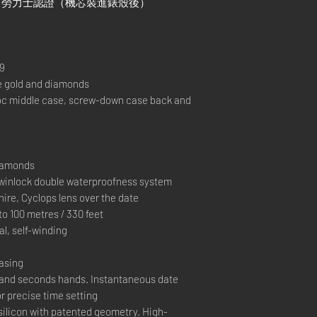
）+ 勞力士認證（機芯裝進錶殼後）
9
 gold and diamonds
 middle case, screw-down case back and
diamonds
inlock double waterproofness system
ire, Cyclops lens over the date
 100 metres / 330 feet
, self-winding
casing
and seconds hands. Instantaneous date
r precise time setting
silicon with patented geometry. High-