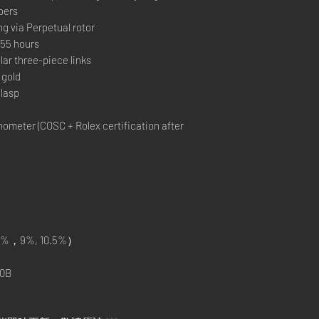
bers
ng via Perpetual rotor
55 hours
ar three-piece links
 gold
lasp
ometer (COSC + Rolex certification after
%，9%, 10.5%）
0B