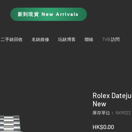
新到現貨 New Arrivals
二手錶回收
名錶維修
玩錶博客
聯絡
TVB 訪問
Rolex Datej
New
庫存單位： NXR022
價
HK$0.00