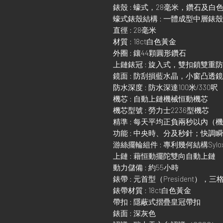
錶殼 : 蠔式，28毫米，鑽石及白
蠔式錶殼結構 : 一體成型中層錶
直徑 : 28毫米
材質 : 18ct白色黃金
外圈 : 鑲44顆圓形鑽石
上鏈錶冠 : 旋入式，雙扣鎖雙重
鏡面 : 防刮損藍水晶，小窗凸透
防水深度 : 防水深達100米/330呎
機芯 : 自動上鏈機械恒動機芯
機芯型號 : 勞力士2236型機芯
精準 : 每天平均正負兩秒以內（
功能 : 中央時、分及秒針；快
游絲擺輪組件 : 專利幾何結構Sylo
上鏈 : 藉恒動擺陀雙向自動上鏈
動力儲備 : 約55小時
錶帶 : 元首型（President），
錶帶材質 : 18ct白色黃金
帶扣 : 隱蔽式摺疊皇冠帶扣
錶面 : 深灰色