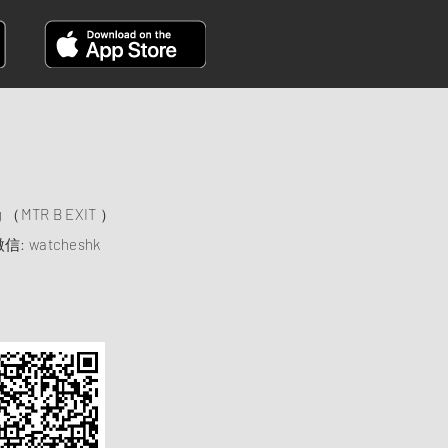
）
ng （MTR B EXIT ）
信: watcheshk