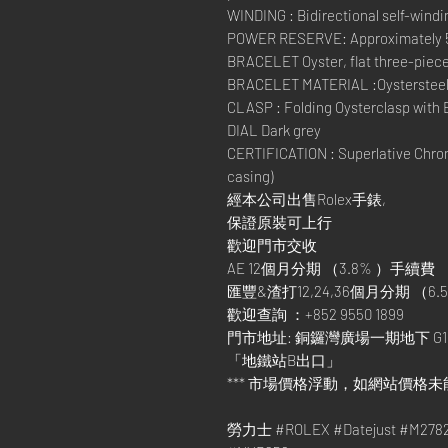
WINDING : Bidirectional self-windi
POWER RESERVE: Approximately 
BRACELET Oyster, flat three-piece
BRACELET MATERIAL :Oysterstee
CLASP : Folding Oysterclasp with 
DIAL Dark grey
CERTIFICATION : Superlative Chron
casing)
經本公司出售Rolex手錶,
保證原裝可上行
歡迎門市交收
AE 12個月分期 （3.8% ）手續費
匯豐&渣打12,24,36個月分期 （6.5
歡迎查詢 ：+852 9550 1899
門市地址: 銅鑼灣廣場一期地下 G1
「地鐵站B出口」
*** 市場價格浮動，如網站價格未
勞力士 #ROLEX #Datejust #M2