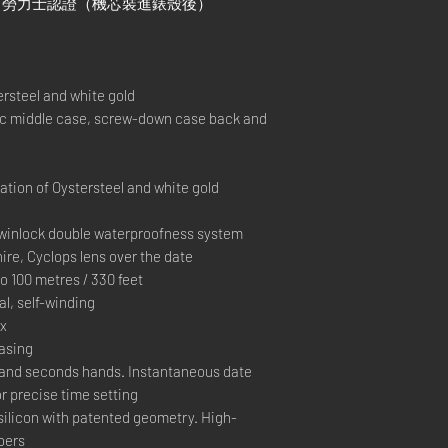
）+ 勞力士認證（機芯裝進錶殼後）
rsteel and white gold
middle case, screw-down case back and
ion of Oystersteel and white gold
inlock double waterproofness system
re, Cyclops lens over the date
100 metres / 330 feet
, self-winding
ex
casing
and seconds hands. Instantaneous date
r precise time setting
silicon with patented geometry. High-
bers