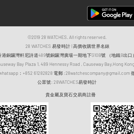
©2019 28 WATCHES. All rights reserved.
28 WATCHES 易發時計 | 高價收購世界名錶
香港銅鑼灣軒尼詩道489號銅鑼灣廣場一期地下G10B號 （地鐵B出口
auseway Bay Plaza 1, 489 Hennessy Road , Causeway Bay,Hong Ko
atsapp：
+852 61282828
電郵 :
28watchescompany@gmail.com
微
​公眾號: 28WATCHES易發時計
貴金屬及寶石交易商註冊