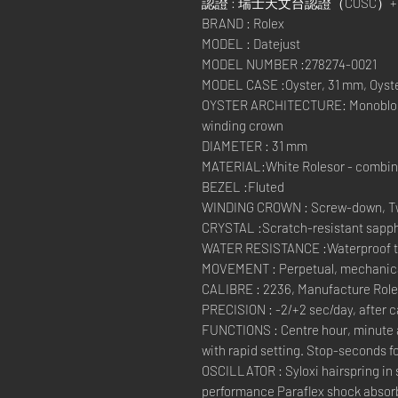
認證 : 瑞士天文台認證（COSC
BRAND : Rolex
MODEL : Datejust
MODEL NUMBER :278274-0021
MODEL CASE :Oyster, 31 mm, Oyste
OYSTER ARCHITECTURE: Monobloc 
winding crown
DIAMETER : 31 mm
MATERIAL:White Rolesor - combinat
BEZEL :Fluted
WINDING CROWN : Screw-down, Tw
CRYSTAL :Scratch-resistant sapphi
WATER RESISTANCE :Waterproof to 
MOVEMENT : Perpetual, mechanical
CALIBRE : 2236, Manufacture Rol
PRECISION : -2/+2 sec/day, after 
FUNCTIONS : Centre hour, minute 
with rapid setting. Stop-seconds fo
OSCILLATOR : Syloxi hairspring in 
performance Paraflex shock absor