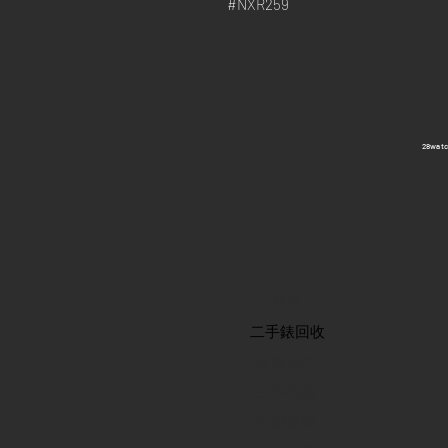
#NXR259
​28wa
首頁
​二手錶回收
​名錶系列
二手名錶
訂購新錶