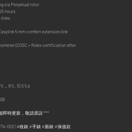
ng via Perpetual rotor
55 hours
 links
l
Easylink 5 mm comfort extension link
ometer (COSC + Rolex certification after
%，9%, 10.5%）
0B
能即時更新，敬請原諒 ***
78274-0021 #收錶 #手錶 #新錶 #保值款