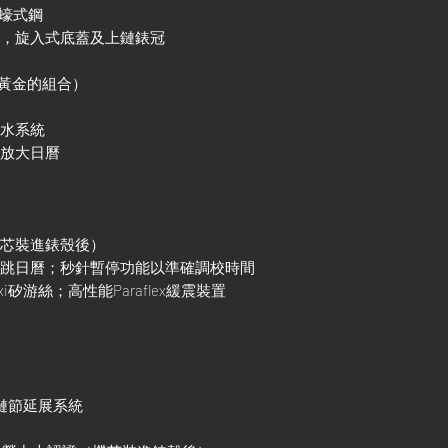
及蠔式鋼
殼，旋入式底蓋及上鏈錶冠
色黃金的組合）
防水系統
鏡放大日曆
機芯裝進錶殼後）
調瞬跳日曆；秒針暫停功能以準確調校時間
xi矽游絲；高性能Paraflex緩震裝置
調鏈節延展系統