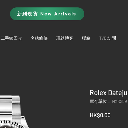
新到現貨 New Arrivals
二手錶回收
名錶維修
玩錶博客
聯絡
TVB 訪問
Rolex Datej
庫存單位： NXR259
價
HK$0.00
格