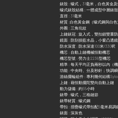
錶殼 : 蠔式，31毫米，白色黃金
蠔式錶殼結構 : 一體成型中層錶
直徑 : 31毫米
材質 :白色黃金鋼（蠔式鋼與白
外圈 : 三角坑紋
上鏈錶冠 : 旋入式，雙扣鎖雙重
鏡面 : 防刮損藍水晶，小窗凸透
防水深度 : 防水深達100米/330呎
機芯 : 自動上鏈機械恒動機芯
機芯型號 : 勞力士2236型機芯
精準 : 每天平均正負兩秒以內（
功能 : 中央時、分及秒針；快
游絲擺輪組件 : 專利幾何結構Sylo
上鏈 : 藉恒動擺陀雙向自動上鏈
動力儲備 : 約55小時
錶帶 : 蠔式，三格鏈節
錶帶材質 : 蠔式鋼
帶扣 : 摺疊蠔式帶扣配5毫米易
錶面 : 深灰色