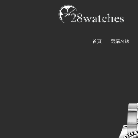
首頁
選購名錶