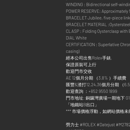
WINDING : Bidirectional self-windi
POWER RESERVE: Approximately 
BRACELET Jubilee, five-piece lin
BRACELET MATERIAL :Oysterstee
CLASP : Folding Oysterclasp with 
DIAL White
CERTIFICATION : Superlative Chron
casing)
經本公司出售Rolex手錶,
保證原裝可上行
歡迎門市交收
AE 12個月分期 （3.8% ）手續費
匯豐&渣打12,24,36個月分期 （6.5
歡迎查詢 ：+852 9550 1899
門市地址: 銅鑼灣廣場一期地下 G1
「地鐵站B出口」
*** 市場價格浮動，如網站價格未
勞力士 #ROLEX #Datejust #M2