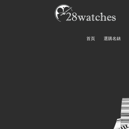
首頁
選購名錶