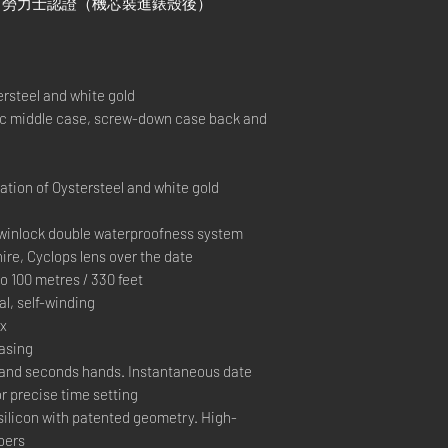
）+ 勞力士認證（機芯裝進錶殼後）
rsteel and white gold
middle case, screw-down case back and
ion of Oystersteel and white gold
inlock double waterproofness system
re, Cyclops lens over the date
100 metres / 330 feet
, self-winding
ex
casing
and seconds hands. Instantaneous date
r precise time setting
silicon with patented geometry. High-
bers