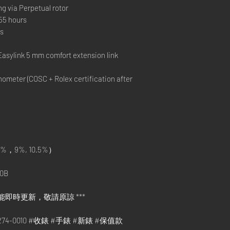
ng via Perpetual rotor
55 hours
ks
l
Easylink 5 mm comfort extension link
ometer (COSC + Rolex certification after
%，9%, 10.5%）
0B
能即時更新，敬請原諒 ***
78274-0010 #收錶 #手錶 #新錶 #保值款