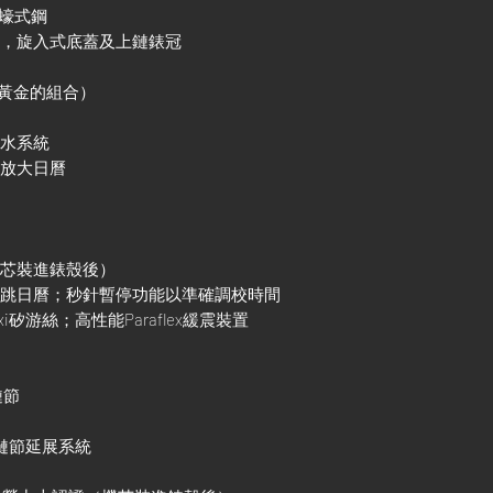
及蠔式鋼
殼，旋入式底蓋及上鏈錶冠
色黃金的組合）
防水系統
鏡放大日曆
機芯裝進錶殼後）
調瞬跳日曆；秒針暫停功能以準確調校時間
xi矽游絲；高性能Paraflex緩震裝置
鏈節
調鏈節延展系統