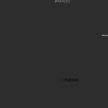
#NXR250
​28wa
首頁
​二手錶回收
​名錶系列
二手名錶
訂購新錶