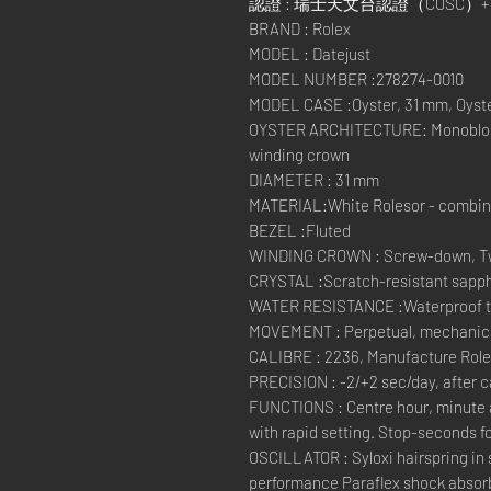
認證 : 瑞士天文台認證（COSC
BRAND : Rolex
MODEL : Datejust
MODEL NUMBER :278274-0010
MODEL CASE :Oyster, 31 mm, Oyste
OYSTER ARCHITECTURE: Monobloc 
winding crown
DIAMETER : 31 mm
MATERIAL:White Rolesor - combinat
BEZEL :Fluted
WINDING CROWN : Screw-down, Tw
CRYSTAL :Scratch-resistant sapphi
WATER RESISTANCE :Waterproof to 
MOVEMENT : Perpetual, mechanical
CALIBRE : 2236, Manufacture Rol
PRECISION : -2/+2 sec/day, after 
FUNCTIONS : Centre hour, minute 
with rapid setting. Stop-seconds fo
OSCILLATOR : Syloxi hairspring in 
performance Paraflex shock absor