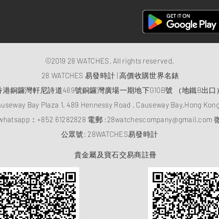
©2019 28 WATCHES. All rights reserved.
28 WATCHES 易發時計 | 高價收購世界名錶
香港銅鑼灣軒尼詩道489號銅鑼灣廣場一期地下G10B號 （地鐵B出口
auseway Bay Plaza 1, 489 Hennessy Road , Causeway Bay,Hong Ko
atsapp：
+852 61282828
電郵 :
28watchescompany@gmail.com
微
​公眾號: 28WATCHES易發時計
貴金屬及寶石交易商註冊