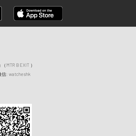
）
ng （MTR B EXIT ）
信: watcheshk