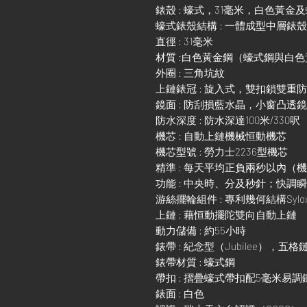
錶殼 : 蠔式，31毫米，白色黃金
蠔式錶殼結構 : 一體成型中層錶
直徑 : 31毫米
材質 :白色黃金鋼（蠔式鋼與白
外圈 : 三角坑紋
上鏈錶冠 : 旋入式，雙扣鎖雙重
鏡面 : 防刮損藍水晶，小窗凸透
防水深度 : 防水深達100米/330呎
機芯 : 自動上鏈機械恒動機芯
機芯型號 : 勞力士2236型機芯
精準 : 每天平均正負兩秒以內（
功能 : 中央時、分及秒針；快
游絲擺輪組件 : 專利幾何結構Sylo
上鏈 : 藉恒動擺陀雙向自動上鏈
動力儲備 : 約55小時
錶帶 : 紀念型（Jubilee），五格
錶帶材質 : 蠔式鋼
帶扣 : 摺疊蠔式帶扣配5毫米易
錶面 : 白色