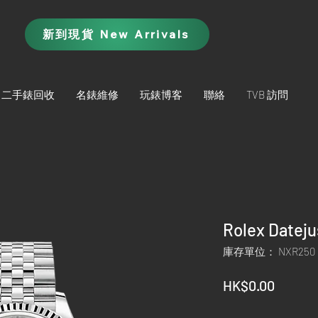
新到現貨 New Arrivals
二手錶回收
名錶維修
玩錶博客
聯絡
TVB 訪問
Rolex Datej
庫存單位： NXR250
價
HK$0.00
格