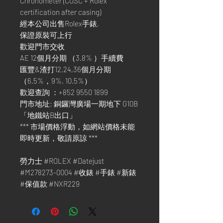
Chronometer (COSC + Rolex
certification after casing)
經本公司出售Rolex手錶,
保證原裝可上行
歡迎門市交收
AE 12個月分期 （3.8% ）手續費
匯豐&渣打12,24,36個月分期
（6.5%，9%, 10.5%）
歡迎查詢 ：+852 9550 1899
門市地址: 銅鑼灣廣場一期地下 G10B
「地鐵站B出口」
*** 市場價格浮動，如網站價格未能
即時更新，敬請原諒 ***
勞力士 #ROLEX #Datejust
#M278273-0004 #收錶 #手錶 #新錶
#保值款 #NXR229