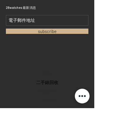
​28watches 最新消息
subscribe
首頁
​二手錶回收
​名錶系列
二手名錶
訂購新錶
​維修服務
玩錶博客