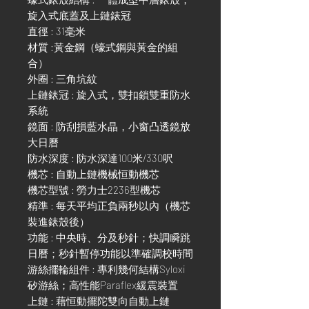
旋入式底蓋及上鏈錶冠
直徑 : 31毫米
材質 :黃金鋼（蠔式鋼與黃金的組
合）
外圈 : 三角坑紋
上鏈錶冠 : 旋入式，雙扣鎖雙重防水
系統
鏡面 : 防刮損藍水晶，小窗凸透鏡放
大日曆
防水深度 : 防水深達100米/330呎
機芯 : 自動上鏈機械恒動機芯
機芯型號 : 勞力士2236型機芯
精準 : 每天平均正負兩秒以內（機芯
裝進錶殼後）
功能 : 中央時、分及秒針；快調瞬跳
日曆；秒針暫停功能以準確調校時間
游絲擺輪組件 : 專利幾何結構Syloxi
矽游絲；高性能Paraflex緩震裝置
上鏈 : 藉恒動擺陀雙向自動上鏈