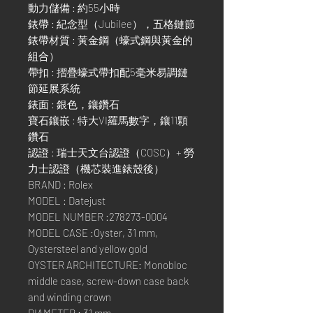
動力儲備 : 約55小時
錶帶 : 紀念型（Jubilee），五格鏈節
錶帶材質 : 黃金鋼（蠔式鋼與黃金的
組合）
帶扣 : 摺疊蠔式帶扣配5毫米易調鏈
節延展系統
錶面 : 銀色，鑲鑽石
寶石鑲嵌 : 特大VI羅馬數字，鑲11顆
鑽石
認證 : 瑞士天文台認證（COSC）+ 勞
力士認證（機芯裝進錶殼後）
BRAND : Rolex
MODEL : Datejust
MODEL NUMBER :278273-0004
MODEL CASE :Oyster, 31 mm,
Oystersteel and yellow gold
OYSTER ARCHITECTURE: Monobloc
middle case, screw-down case back
and winding crown
DIAMETER : 31 mm