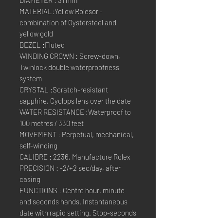
MATERIAL:Yellow Rolesor -
combination of Oystersteel and
yellow gold
BEZEL :Fluted
WINDING CROWN : Screw-down,
Twinlock double waterproofness
system
CRYSTAL :Scratch-resistant
sapphire, Cyclops lens over the date
WATER RESISTANCE :Waterproof to
100 metres / 330 feet
MOVEMENT : Perpetual, mechanical,
self-winding
CALIBRE : 2236, Manufacture Rolex
PRECISION : -2/+2 sec/day, after
casing
FUNCTIONS : Centre hour, minute
and seconds hands. Instantaneous
date with rapid setting. Stop-seconds