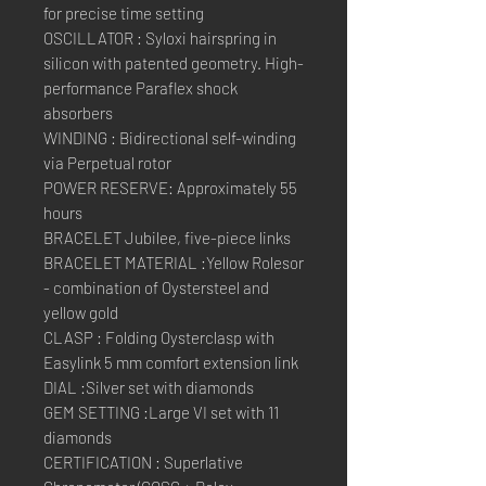
for precise time setting
OSCILLATOR : Syloxi hairspring in
silicon with patented geometry. High-
performance Paraflex shock
absorbers
WINDING : Bidirectional self-winding
via Perpetual rotor
POWER RESERVE: Approximately 55
hours
BRACELET Jubilee, five-piece links
BRACELET MATERIAL :Yellow Rolesor
- combination of Oystersteel and
yellow gold
CLASP : Folding Oysterclasp with
Easylink 5 mm comfort extension link
DIAL :Silver set with diamonds
GEM SETTING :Large VI set with 11
diamonds
CERTIFICATION : Superlative