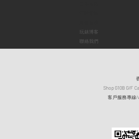
二手名錶
訂購新錶
​維修服務
玩錶博客
聯絡我們
Shop G10B G/F C
客戶服務專線/wh