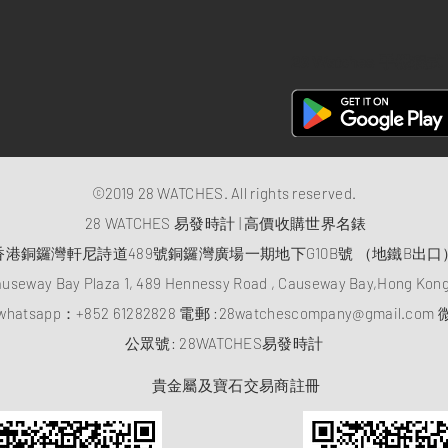
28 Watches 手機程式
©2019 28 WATCHES. All rights reserved.
28 WATCHES 易發時計 | 高價收購世界名錶
香港銅鑼灣軒尼詩道489號銅鑼灣廣場一期地下G10B號 （地鐵B出口
auseway Bay Plaza 1, 489 Hennessy Road , Causeway Bay,Hong Ko
atsapp：
+852 61282828
電郵 :
28watchescompany@gmail.com
微
​公眾號: 28WATCHES易發時計
貴金屬及寶石交易商註冊