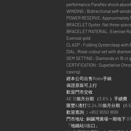
performance Paraflex shock absor
WINDING : Bidirectional self-windi
POWER RESERVE: Approximately 
BRACELET Oyster, flat three-piece
BRACELET MATERIAL :Everose Role
Everose gold
CLASP : Folding Oysterclasp with 
DIAL :Rosé-colour set with diamo
GEM SETTING : Diamonds in 18 ct g
CERTIFICATION : Superlative Chron
casing)
經本公司出售Rolex手錶,
保證原裝可上行
歡迎門市交收
AE 12個月分期 （3.8% ）手續費
匯豐&渣打12,24,36個月分期 （6.5
歡迎查詢 ：+852 9550 1899
門市地址: 銅鑼灣廣場一期地下 G1
「地鐵站B出口」