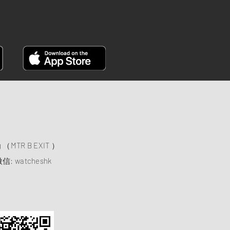
）
ng （MTR B EXIT ）
信: watcheshk