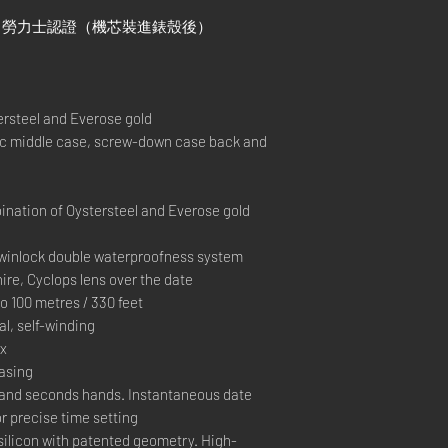
）+ 勞力士認證（機芯裝進錶殼後）
rsteel and Everose gold
middle case, screw-down case back and
nation of Oystersteel and Everose gold
inlock double waterproofness system
re, Cyclops lens over the date
100 metres / 330 feet
, self-winding
ex
casing
and seconds hands. Instantaneous date
r precise time setting
silicon with patented geometry. High-