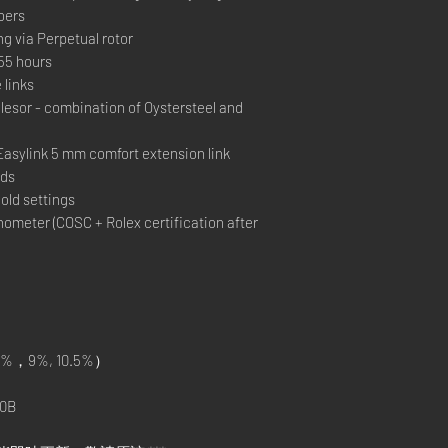
bers
ng via Perpetual rotor
55 hours
 links
sor - combination of Oystersteel and
Easylink 5 mm comfort extension link
nds
old settings
ometer (COSC + Rolex certification after
%，9%, 10.5%）
0B