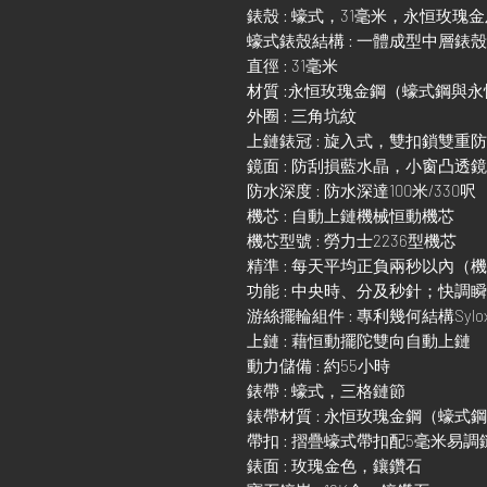
錶殼 : 蠔式，31毫米，永恒玫瑰
蠔式錶殼結構 : 一體成型中層錶
直徑 : 31毫米
材質 :永恒玫瑰金鋼（蠔式鋼與
外圈 : 三角坑紋
上鏈錶冠 : 旋入式，雙扣鎖雙重
鏡面 : 防刮損藍水晶，小窗凸透
防水深度 : 防水深達100米/330呎
機芯 : 自動上鏈機械恒動機芯
機芯型號 : 勞力士2236型機芯
精準 : 每天平均正負兩秒以內（
功能 : 中央時、分及秒針；快
游絲擺輪組件 : 專利幾何結構Sylo
上鏈 : 藉恒動擺陀雙向自動上鏈
動力儲備 : 約55小時
錶帶 : 蠔式，三格鏈節
錶帶材質 : 永恒玫瑰金鋼（蠔式
帶扣 : 摺疊蠔式帶扣配5毫米易
錶面 : 玫瑰金色，鑲鑽石