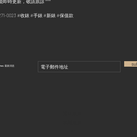
能即時更新，敬請原諒 ***
78271-0023 #收錶 #手錶 #新錶 #保值款
su
tches 最新消息
退款政策
私隱政策
FAQ