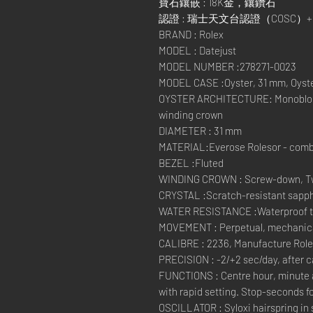
寶石鑲嵌 : 18K金，鑲鑽石
認證 : 瑞士天文台認證（COSC
BRAND : Rolex
MODEL : Datejust
MODEL NUMBER :278271-0023
MODEL CASE :Oyster, 31 mm, Oyste
OYSTER ARCHITECTURE: Monobloc 
winding crown
DIAMETER : 31 mm
MATERIAL:Everose Rolesor - combi
BEZEL :Fluted
WINDING CROWN : Screw-down, Tw
CRYSTAL :Scratch-resistant sapphi
WATER RESISTANCE :Waterproof to 
MOVEMENT : Perpetual, mechanical
CALIBRE : 2236, Manufacture Rol
PRECISION : -2/+2 sec/day, after 
FUNCTIONS : Centre hour, minute 
with rapid setting. Stop-seconds fo
OSCILLATOR : Syloxi hairspring in 