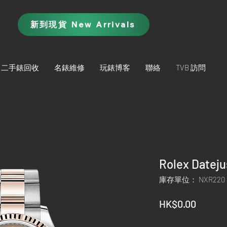
新到現貨 New Arrivals
二手錶回收
名錶維修
玩錶博客
聯絡
TVB 訪問
Rolex Datej
庫存單位： NXR220
價
HK$0.00
格