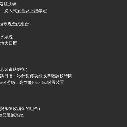
金及蠔式鋼
殼，旋入式底蓋及上鏈錶冠
永恒玫瑰金的組合）
防水系統
鏡放大日曆
機芯裝進錶殼後）
調瞬跳日曆；秒針暫停功能以準確調校時間
xi矽游絲；高性能Paraflex緩震裝置
鋼與永恒玫瑰金的組合）
調鏈節延展系統