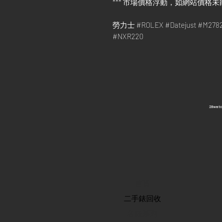
*** 市場價格浮動，如網站價格未
勞力士 #ROLEX #Datejust #M2
#NXR220
​28wa
首頁
​二手錶回收
​名錶系列