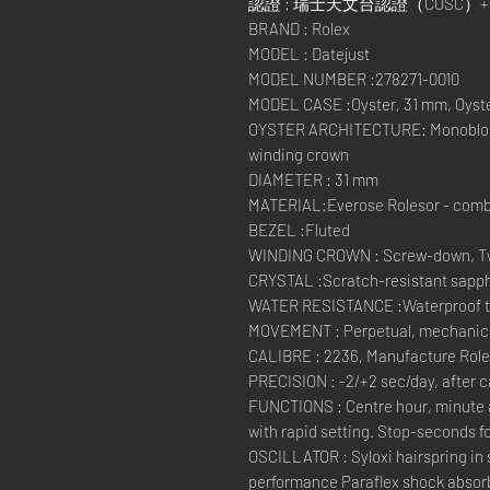
認證 : 瑞士天文台認證（COSC
BRAND : Rolex
MODEL : Datejust
MODEL NUMBER :278271-0010
MODEL CASE :Oyster, 31 mm, Oyste
OYSTER ARCHITECTURE: Monobloc 
winding crown
DIAMETER : 31 mm
MATERIAL:Everose Rolesor - combi
BEZEL :Fluted
WINDING CROWN : Screw-down, Tw
CRYSTAL :Scratch-resistant sapphi
WATER RESISTANCE :Waterproof to 
MOVEMENT : Perpetual, mechanical
CALIBRE : 2236, Manufacture Rol
PRECISION : -2/+2 sec/day, after 
FUNCTIONS : Centre hour, minute 
with rapid setting. Stop-seconds fo
OSCILLATOR : Syloxi hairspring in 
performance Paraflex shock absor