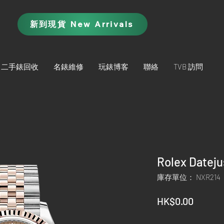
新到現貨 New Arrivals
二手錶回收
名錶維修
玩錶博客
聯絡
TVB 訪問
Rolex Datej
庫存單位： NXR214
價
HK$0.00
格