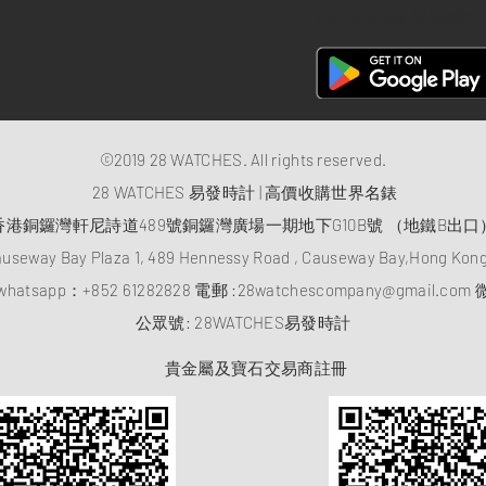
28 Watches 手機程式
©2019 28 WATCHES. All rights reserved.
28 WATCHES 易發時計 | 高價收購世界名錶
香港銅鑼灣軒尼詩道489號銅鑼灣廣場一期地下G10B號 （地鐵B出口
auseway Bay Plaza 1, 489 Hennessy Road , Causeway Bay,Hong Ko
atsapp：
+852 61282828
電郵 :
28watchescompany@gmail.com
微
​公眾號: 28WATCHES易發時計
貴金屬及寶石交易商註冊