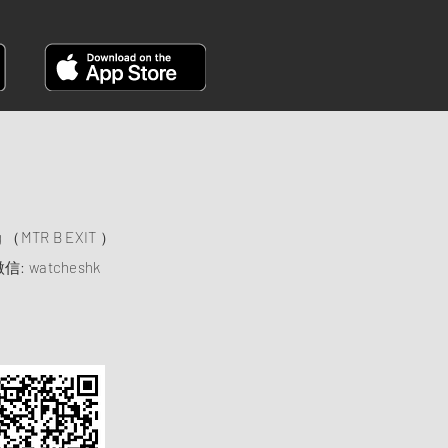
）
ng （MTR B EXIT ）
信: watcheshk