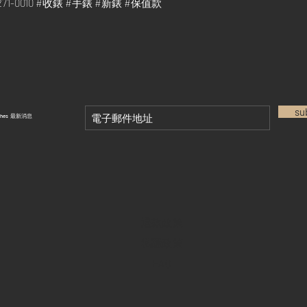
78271-0010 #收錶 #手錶 #新錶 #保值款
su
tches 最新消息
退款政策
私隱政策
FAQ