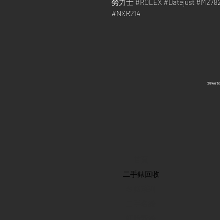
勞力士 #ROLEX #Datejust #M2
#NXR214
​28wa
首頁
​二手錶回收
​名錶系列
二手名錶
訂購新錶