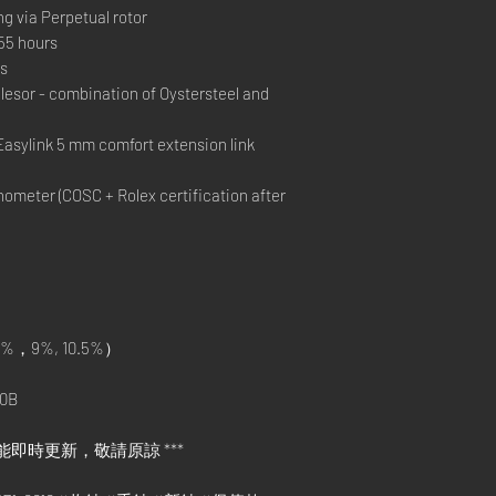
ng via Perpetual rotor
55 hours
ks
sor - combination of Oystersteel and
Easylink 5 mm comfort extension link
ometer (COSC + Rolex certification after
%，9%, 10.5%）
0B
能即時更新，敬請原諒 ***