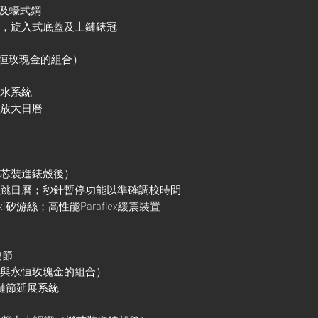
金及蠔式鋼
殼，旋入式底蓋及上鏈錶冠
永恒玫瑰金的組合）
防水系統
鏡放大日曆
機芯裝進錶殼後）
調瞬跳日曆；秒針暫停功能以準確調校時間
xi矽游絲；高性能Paraflex緩震裝置
鏈節
鋼與永恒玫瑰金的組合）
調鏈節延展系統