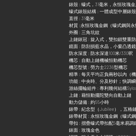
錶殼 : 蠔式，31毫米，永恒玫瑰
蠔式錶殼結構 : 一體成型中層錶
直徑 : 31毫米
材質 :永恒玫瑰金鋼（蠔式鋼與
外圈 : 三角坑紋
上鏈錶冠 : 旋入式，雙扣鎖雙重
鏡面 : 防刮損藍水晶，小窗凸透
防水深度 : 防水深達100米/330呎
機芯 : 自動上鏈機械恒動機芯
機芯型號 : 勞力士2236型機芯
精準 : 每天平均正負兩秒以內（
功能 : 中央時、分及秒針；快
游絲擺輪組件 : 專利幾何結構Sylo
上鏈 : 藉恒動擺陀雙向自動上鏈
動力儲備 : 約55小時
錶帶 : 紀念型（Jubilee），五格
錶帶材質 : 永恒玫瑰金鋼（蠔式
帶扣 : 摺疊蠔式帶扣配5毫米易
錶面 : 玫瑰金色