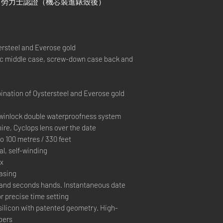
）+ 勞力士認證（機芯裝進錶殼後）
rsteel and Everose gold
middle case, screw-down case back and
nation of Oystersteel and Everose gold
inlock double waterproofness system
re, Cyclops lens over the date
100 metres / 330 feet
, self-winding
ex
casing
and seconds hands. Instantaneous date
r precise time setting
silicon with patented geometry. High-
bers