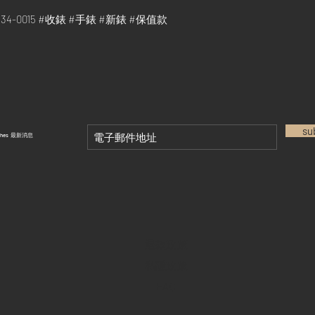
26334-0015 #收錶 #手錶 #新錶 #保值款
su
tches 最新消息
退款政策
私隱政策
FAQ