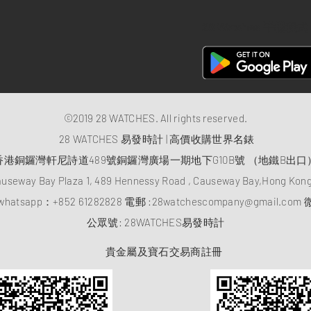
28 Watches 手機程式
©2019 28 WATCHES. All rights reserved.
28 WATCHES 易發時計 | 高價收購世界名錶
香港銅鑼灣軒尼詩道489號銅鑼灣廣場一期地下G10B號 （地鐵B出口
auseway Bay Plaza 1, 489 Hennessy Road , Causeway Bay,Hong Ko
atsapp：
+852 61282828
電郵 :
28watchescompany@gmail.com
微
​公眾號: 28WATCHES易發時計
貴金屬及寶石交易商註冊