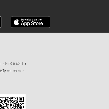
）
ng （MTR B EXIT ）
信: watcheshk