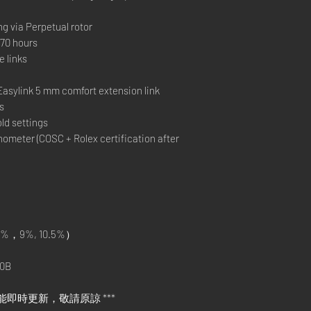
ng via Perpetual rotor
70 hours
 links
l
Easylink 5 mm comfort extension link
s
ld settings
ometer (COSC + Rolex certification after
%，9%, 10.5%）
0B
能即時更新，敬請原諒 ***