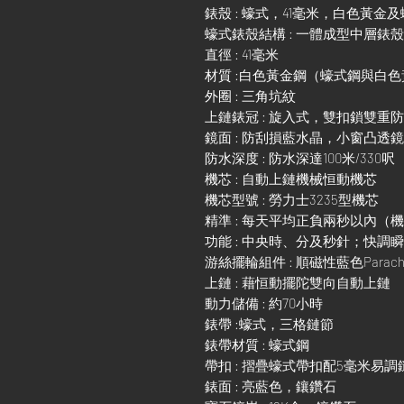
錶殼 : 蠔式，41毫米，白色黃金
蠔式錶殼結構 : 一體成型中層錶
直徑 : 41毫米
材質 :白色黃金鋼（蠔式鋼與白
外圈 : 三角坑紋
上鏈錶冠 : 旋入式，雙扣鎖雙重
鏡面 : 防刮損藍水晶，小窗凸透
防水深度 : 防水深達100米/330呎
機芯 : 自動上鏈機械恒動機芯
機芯型號 : 勞力士3235型機芯
精準 : 每天平均正負兩秒以內（
功能 : 中央時、分及秒針；快
游絲擺輪組件 : 順磁性藍色Parach
上鏈 : 藉恒動擺陀雙向自動上鏈
動力儲備 : 約70小時
錶帶 :蠔式，三格鏈節
錶帶材質 : 蠔式鋼
帶扣 : 摺疊蠔式帶扣配5毫米易
錶面 : 亮藍色，鑲鑽石