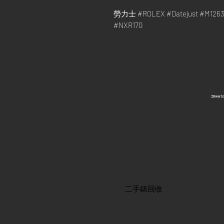
勞力士 #ROLEX #Datejust #M1
#NXR170
​28wa
首頁
​二手錶回收
​名錶系列
二手名錶