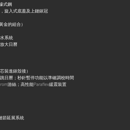
及蠔式鋼
殼，旋入式底蓋及上鏈錶冠
色黃金的組合）
防水系統
鏡放大日曆
機芯裝進錶殼後）
調瞬跳日曆；秒針暫停功能以準確調校時間
rom游絲；高性能Paraflex緩震裝置
調鏈節延展系統