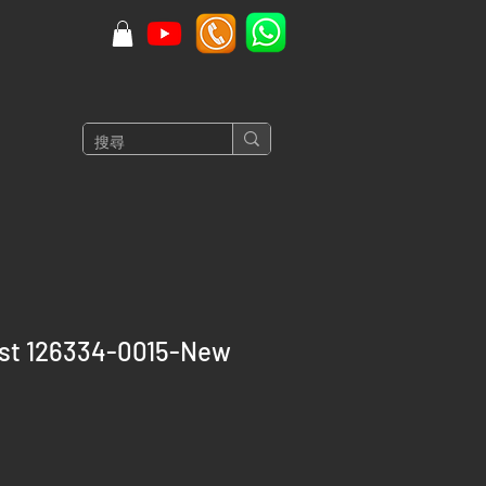
ust 126334-0015-New
價
格