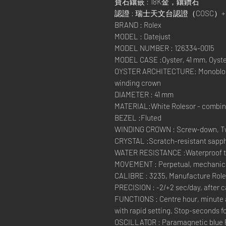
寶石鑲嵌 : 18K金，鑲鑽石
認證 : 瑞士天文台認證（COSC
BRAND : Rolex
MODEL : Datejust
MODEL NUMBER : 126334-0015
MODEL CASE :Oyster, 41 mm, Oyster
OYSTER ARCHITECTURE: Monobloc 
winding crown
DIAMETER : 41 mm
MATERIAL:White Rolesor - combinat
BEZEL :Fluted
WINDING CROWN : Screw-down, Tw
CRYSTAL :Scratch-resistant sapphi
WATER RESISTANCE :Waterproof to 
MOVEMENT : Perpetual, mechanical
CALIBRE : 3235, Manufacture Rol
PRECISION : -2/+2 sec/day, after 
FUNCTIONS : Centre hour, minute 
with rapid setting. Stop-seconds fo
OSCILLATOR : Paramagnetic blue 