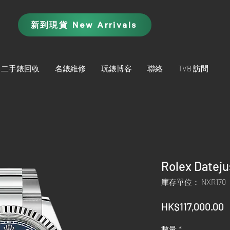
新到現貨 New Arrivals
二手錶回收
名錶維修
玩錶博客
聯絡
TVB 訪問
Rolex Datej
庫存單位： NXR170
HK$117,000.00
數量
*