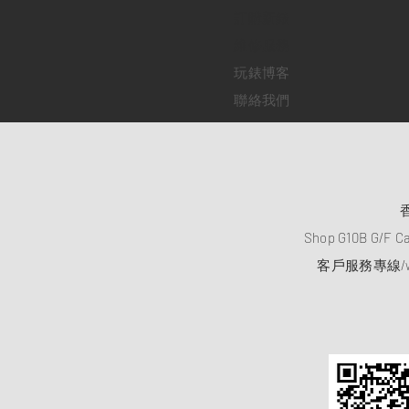
訂購新錶
​維修服務
玩錶博客
聯絡我們
Shop G10B G/F C
客戶服務專線/wh