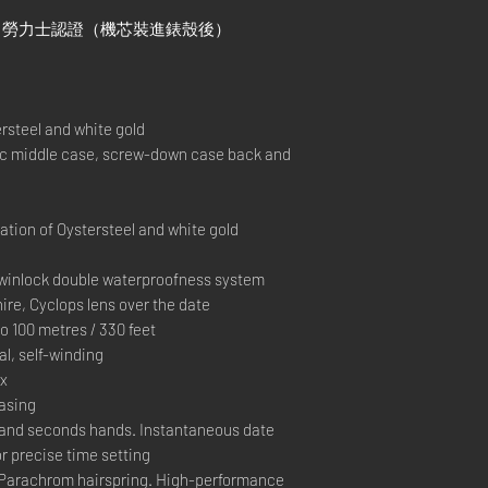
）+ 勞力士認證（機芯裝進錶殼後）
steel and white gold
middle case, screw-down case back and
ion of Oystersteel and white gold
inlock double waterproofness system
re, Cyclops lens over the date
100 metres / 330 feet
, self-winding
ex
casing
and seconds hands. Instantaneous date
r precise time setting
Parachrom hairspring. High-performance