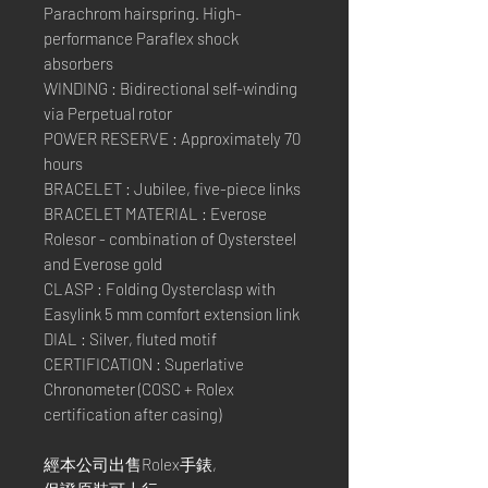
Parachrom hairspring. High-
performance Paraflex shock
absorbers
WINDING : Bidirectional self-winding
via Perpetual rotor
POWER RESERVE : Approximately 70
hours
BRACELET : Jubilee, five-piece links
BRACELET MATERIAL : Everose
Rolesor - combination of Oystersteel
and Everose gold
CLASP : Folding Oysterclasp with
Easylink 5 mm comfort extension link
DIAL : Silver, fluted motif
CERTIFICATION : Superlative
Chronometer (COSC + Rolex
certification after casing)
經本公司出售Rolex手錶,