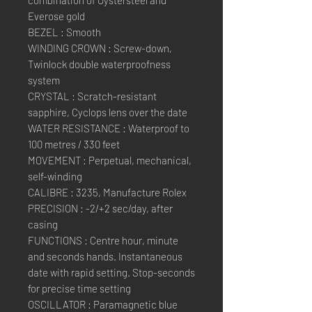
combination of Oystersteel and
Everose gold
BEZEL : Smooth
WINDING CROWN : Screw-down,
Twinlock double waterproofness
system
CRYSTAL : Scratch-resistant
sapphire, Cyclops lens over the date
WATER RESISTANCE : Waterproof to
100 metres / 330 feet
MOVEMENT : Perpetual, mechanical,
self-winding
CALIBRE : 3235, Manufacture Rolex
PRECISION : -2/+2 sec/day, after
casing
FUNCTIONS : Centre hour, minute
and seconds hands. Instantaneous
date with rapid setting. Stop-seconds
for precise time setting
OSCILLATOR : Paramagnetic blue