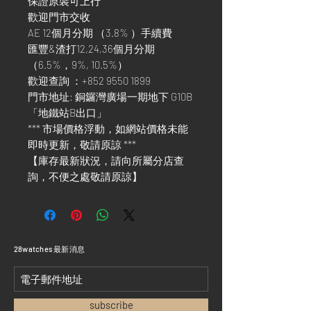
保證原裝可上行
歡迎門市交收
AE 12個月分期 （3.8% ）手續費
匯豐&渣打12,24,36個月分期
（6.5%，9%, 10.5%）
歡迎查詢 ：+852 9550 1899
門市地址: 銅鑼灣廣場一期地下 G10B
「地鐵站B出口」
*** 市場價格浮動，如網站價格未能
即時更新，敬請原諒 ***
【庫存最新狀況，請向所屬分店查
詢，不便之處敬請原諒】
​28watches 最新消息
subscribe