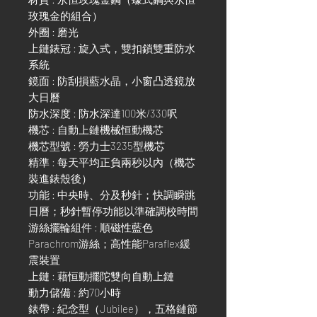
玫瑰金的組合）
外圈 : 磨光
上鏈錶冠 : 旋入式，雙扣鎖雙重防水
系統
鏡面 : 防刮損藍水晶，小窗凸透鏡放
大日曆
防水深度 : 防水深達100米/330呎
機芯 : 自動上鏈機械恒動機芯
機芯型號 : 勞力士3235型機芯
精準 : 每天平均正負兩秒以內（機芯
裝進錶殼後）
功能 : 中央時、分及秒針；快調瞬跳
日曆；秒針暫停功能以準確調校時間
游絲擺輪組件 : 順磁性藍色
Parachrom游絲；高性能Paraflex緩
震裝置
上鏈 : 藉恒動擺陀雙向自動上鏈
動力儲備 : 約70小時
錶帶 : 紀念型（Jubilee），五格鏈節