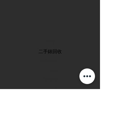
首頁
​二手錶回收
​名錶系列
二手名錶
訂購新錶
​維修服務
玩錶博客
聯絡我們
退款政策
私隱政策