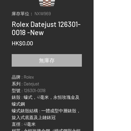
庫存單位： NXW969
Rolex Datejust 126301-
0018 -New
價
HK$0.00
格
無庫存
品牌 : Rolex
系列 : Datejust
型號 : 126301-0018
錶殼 : 蠔式，41毫米，永恒玫瑰金及
蠔式鋼
蠔式錶殼結構 : 一體成型中層錶殼，
旋入式底蓋及上鏈錶冠
直徑 : 41毫米
材質 : 永恒玫瑰金鋼（蠔式鋼與永恒