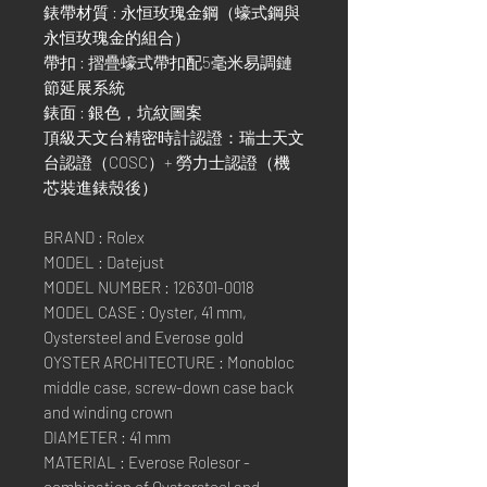
錶帶材質 : 永恒玫瑰金鋼（蠔式鋼與
永恒玫瑰金的組合）
帶扣 : 摺疊蠔式帶扣配5毫米易調鏈
節延展系統
錶面 : 銀色，坑紋圖案
頂級天文台精密時計認證：瑞士天文
台認證（COSC）+ 勞力士認證（機
芯裝進錶殼後）
BRAND : Rolex
MODEL : Datejust
MODEL NUMBER : 126301-0018
MODEL CASE : Oyster, 41 mm,
Oystersteel and Everose gold
OYSTER ARCHITECTURE : Monobloc
middle case, screw-down case back
and winding crown
DIAMETER : 41 mm
MATERIAL : Everose Rolesor -