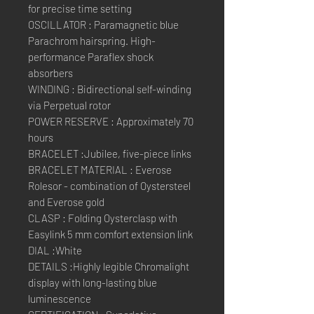
for precise time setting
OSCILLATOR : Paramagnetic blue
Parachrom hairspring. High-
performance Paraflex shock
absorbers
WINDING : Bidirectional self-winding
via Perpetual rotor
POWER RESERVE : Approximately 70
hours
BRACELET :Jubilee, five-piece links
BRACELET MATERIAL : Everose
Rolesor - combination of Oystersteel
and Everose gold
CLASP : Folding Oysterclasp with
Easylink 5 mm comfort extension link
DIAL :White
DETAILS :Highly legible Chromalight
display with long-lasting blue
luminescence