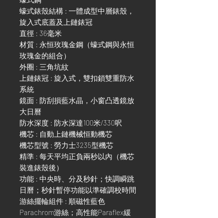
蠔式錶殼結構 : 一體成型中層錶殼，
旋入式底蓋及上鏈錶冠
直徑 : 36毫米
材質 : 永恒玫瑰金鋼（蠔式鋼與永恒
玫瑰金的組合）
外圈 : 三角坑紋
上鏈錶冠 : 旋入式，雙扣鎖雙重防水
系統
鏡面 : 防刮損藍水晶，小窗凸透鏡放
大日曆
防水深度 : 防水深達100米/330呎
機芯 : 自動上鏈機械恒動機芯
機芯型號 : 勞力士3235型機芯
精準 : 每天平均正負兩秒以內（機芯
裝進錶殼後）
功能 : 中央時、分及秒針；快調瞬跳
日曆；秒針暫停功能以準確調校時間
游絲擺輪組件 : 順磁性藍色
Parachrom游絲；高性能Paraflex緩