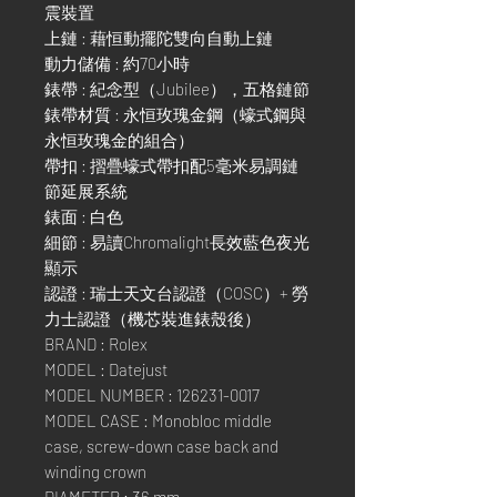
震裝置
上鏈 : 藉恒動擺陀雙向自動上鏈
動力儲備 : 約70小時
錶帶 : 紀念型（Jubilee），五格鏈節
錶帶材質 : 永恒玫瑰金鋼（蠔式鋼與
永恒玫瑰金的組合）
帶扣 : 摺疊蠔式帶扣配5毫米易調鏈
節延展系統
錶面 : 白色
細節 : 易讀Chromalight長效藍色夜光
顯示
認證 : 瑞士天文台認證（COSC）+ 勞
力士認證（機芯裝進錶殼後）
BRAND : Rolex
MODEL : Datejust
MODEL NUMBER : 126231-0017
MODEL CASE : Monobloc middle
case, screw-down case back and
winding crown
DIAMETER : 36 mm