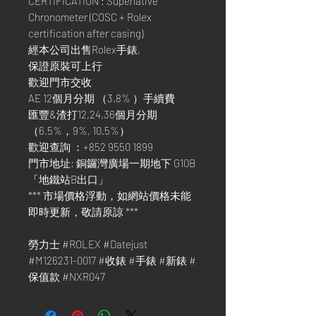
CERTIFICATION : Superlative
Chronometer (COSC + Rolex
certification after casing)
經本公司出售Rolex手錶,
保證原裝可上行
歡迎門市交收
AE 12個月分期 （3.8% ）手續費
匯豐&渣打12,24,36個月分期
（6.5%，9%, 10.5%）
歡迎查詢 ：+852 9550 1899
門市地址: 銅鑼灣廣場一期地下 G10B
「地鐵站B出口」
*** 市場價格浮動，如網站價格未能
即時更新，敬請原諒 ***
勞力士 #ROLEX #Datejust
#M126231-0017 #收錶 #手錶 #新錶 #
保值款 #NXR047