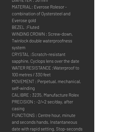
MATERIAL: Everose Rolesor -
combination of Oystersteel and
Everose gold
BEZEL :Fluted
WINDING CROWN : Screw-down,
Twinlock double waterproofness
system
CRYSTAL :Scratch-resistant
sapphire, Cyclops lens over the date
WATER RESISTANCE :Waterproof to
100 metres / 330 feet
MOVEMENT : Perpetual, mechanical,
self-winding
CALIBRE : 3235, Manufacture Rolex
PRECISION : -2/+2 sec/day, after
casing
FUNCTIONS : Centre hour, minute
and seconds hands. Instantaneous
date with rapid setting. Stop-seconds