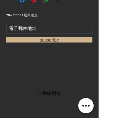
​28watches 最新消息
subscribe
首頁
​二手錶回收
​名錶系列
二手名錶
訂購新錶
​維修服務