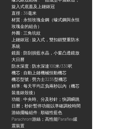
旋入式底蓋及上鏈錶冠
直徑 : 36毫米
材質 : 永恒玫瑰金鋼（蠔式鋼與永恒
玫瑰金的組合）
外圈 : 三角坑紋
上鏈錶冠 : 旋入式，雙扣鎖雙重防水
系統
鏡面 : 防刮損藍水晶，小窗凸透鏡放
大日曆
防水深度 : 防水深達100米/330呎
機芯 : 自動上鏈機械恒動機芯
機芯型號 : 勞力士3235型機芯
精準 : 每天平均正負兩秒以內（機芯
裝進錶殼後）
功能 : 中央時、分及秒針；快調瞬跳
日曆；秒針暫停功能以準確調校時間
游絲擺輪組件 : 順磁性藍色
Parachrom游絲；高性能Paraflex緩
震裝置