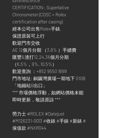
luminescence
CERTIFICATION : Superlative
Chronometer (COSC + Rolex
certification after casing)
經本公司出售Rolex手錶,
保證原裝可上行
歡迎門市交收
AE 12個月分期 （3.8% ）手續費
匯豐&渣打12,24,36個月分期
（6.5%，9%, 10.5%）
歡迎查詢 ：+852 9550 1899
門市地址: 銅鑼灣廣場一期地下 G10B
「地鐵站B出口」
*** 市場價格浮動，如網站價格未能
即時更新，敬請原諒 ***
勞力士 #ROLEX #Datejust
#M126231-0013 #收錶 #手錶 #新錶 #
保值款 #NXR044