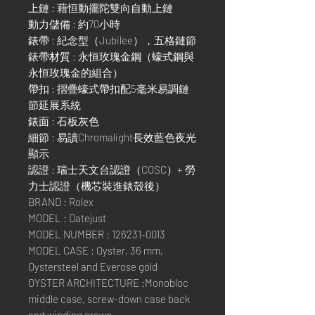
上鏈 : 藉恒動擺陀雙向自動上鏈
動力儲備 : 約70小時
錶帶 : 紀念型（Jubilee），五格鏈節
錶帶材質 : 永恒玫瑰金鋼（蠔式鋼與
永恒玫瑰金的組合）
帶扣 : 摺疊蠔式帶扣配5毫米易調鏈
節延展系統
錶面 : 石板灰色
細節 : 易讀Chromalight長效藍色夜光
顯示
認證 : 瑞士天文台認證（COSC）+ 勞
力士認證（機芯裝進錶殼後）
BRAND : Rolex
MODEL : Datejust
MODEL NUMBER : 126231-0013
MODEL CASE : Oyster, 36 mm,
Oystersteel and Everose gold
OYSTER ARCHITECTURE :Monobloc
middle case, screw-down case back
and winding crown