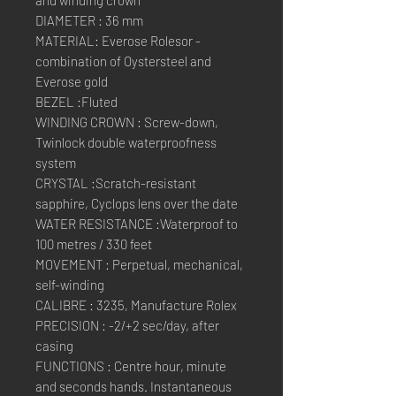
DIAMETER : 36 mm
MATERIAL: Everose Rolesor -
combination of Oystersteel and
Everose gold
BEZEL :Fluted
WINDING CROWN : Screw-down,
Twinlock double waterproofness
system
CRYSTAL :Scratch-resistant
sapphire, Cyclops lens over the date
WATER RESISTANCE :Waterproof to
100 metres / 330 feet
MOVEMENT : Perpetual, mechanical,
self-winding
CALIBRE : 3235, Manufacture Rolex
PRECISION : -2/+2 sec/day, after
casing
FUNCTIONS : Centre hour, minute
and seconds hands. Instantaneous