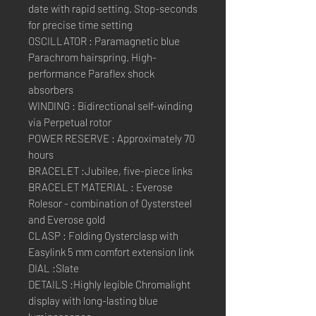
date with rapid setting. Stop-seconds
for precise time setting
OSCILLATOR : Paramagnetic blue
Parachrom hairspring. High-
performance Paraflex shock
absorbers
WINDING : Bidirectional self-winding
via Perpetual rotor
POWER RESERVE : Approximately 70
hours
BRACELET :Jubilee, five-piece links
BRACELET MATERIAL : Everose
Rolesor - combination of Oystersteel
and Everose gold
CLASP : Folding Oysterclasp with
Easylink 5 mm comfort extension link
DIAL :Slate
DETAILS :Highly legible Chromalight
display with long-lasting blue