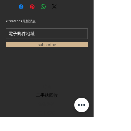
​28watches 最新消息
subscribe
首頁
​二手錶回收
​名錶系列
二手名錶
訂購新錶
​維修服務