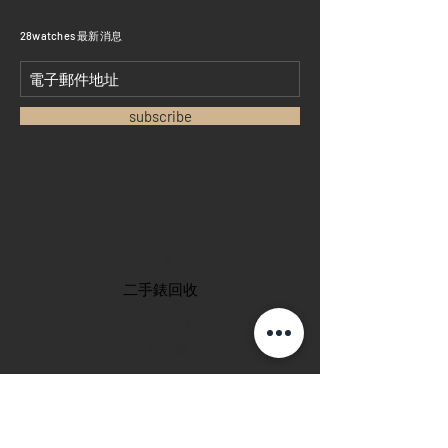
​28watches 最新消息
subscribe
首頁
​二手錶回收
​名錶系列
二手名錶
訂購新錶
​維修服務
玩錶博客