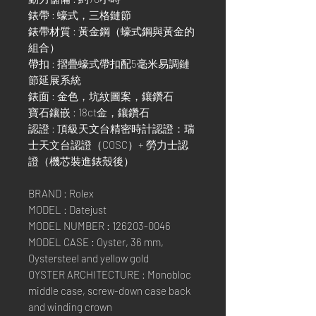
錶帶 : 蠔式，三格鏈節
錶帶材質 : 黃金鋼（蠔式鋼與黃金的
組合）
帶扣 : 摺疊蠔式帶扣配5毫米易調鏈
節延展系統
錶面 : 金色，坑紋圖案，鑲鑽石
寶石鑲嵌 : 18ct金，鑲鑽石
認證 : 頂級天文台精密時計認證：瑞
士天文台認證（COSC）+ 勞力士認
證（機芯裝進錶殼後）
BRAND : Rolex
MODEL : Datejust
MODEL NUMBER : 126203-0046
MODEL CASE : Oyster, 36 mm,
Oystersteel and yellow gold
OYSTER ARCHITECTURE : Monobloc
middle case, screw-down case back
and winding crown