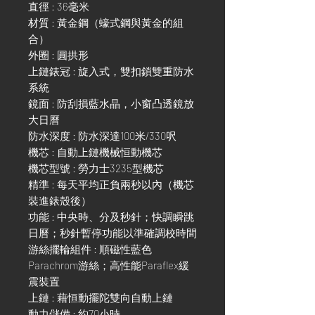
直徑 : 36毫米
材質 : 黃金鋼（蠔式鋼與黃金的組
合）
外圈 : 圓拱形
上鏈錶冠 : 旋入式，雙扣鎖雙重防水
系統
鏡面 : 防刮損藍水晶，小窗凸透鏡放
大日曆
防水深度 : 防水深達100米/330呎
機芯 : 自動上鏈機械恒動機芯
機芯型號 : 勞力士3235型機芯
精準 : 每天平均正負兩秒以內（機芯
裝進錶殼後）
功能 : 中央時、分及秒針；快調瞬跳
日曆；秒針暫停功能以準確調校時間
游絲擺輪組件 : 順磁性藍色
Parachrom游絲；高性能Paraflex緩
震裝置
上鏈 : 藉恒動擺陀雙向自動上鏈
動力儲備 : 約70小時