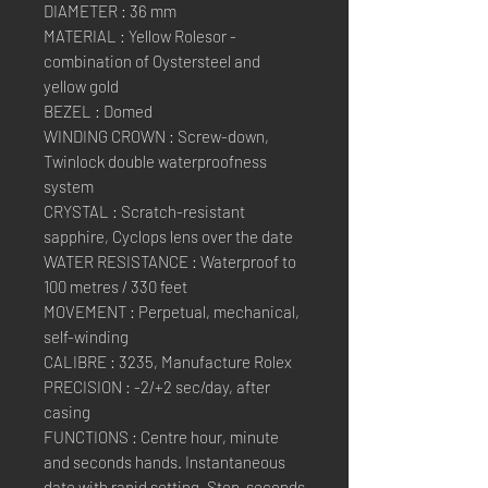
DIAMETER : 36 mm
MATERIAL : Yellow Rolesor -
combination of Oystersteel and
yellow gold
BEZEL : Domed
WINDING CROWN : Screw-down,
Twinlock double waterproofness
system
CRYSTAL : Scratch-resistant
sapphire, Cyclops lens over the date
WATER RESISTANCE : Waterproof to
100 metres / 330 feet
MOVEMENT : Perpetual, mechanical,
self-winding
CALIBRE : 3235, Manufacture Rolex
PRECISION : -2/+2 sec/day, after
casing
FUNCTIONS : Centre hour, minute
and seconds hands. Instantaneous
date with rapid setting. Stop-seconds