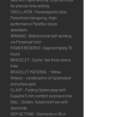
for precise time setting
OSCILLATOR : Paramagnetic blue
Parachrom hairspring. High-
performance Paraflex shock
absorbers
WINDING : Bidirectional self-winding
via Perpetual rotor
POWER RESERVE : Approximately 70
hours
BRACELET : Oyster, flat three-piece
links
BRACELET MATERIAL : Yellow
Rolesor - combination of Oystersteel
and yellow gold
CLASP : Folding Oysterclasp with
Easylink 5 mm comfort extension link
DIAL : Golden, fluted motif set with
diamonds
GEM SETTING : Diamonds in 18 ct