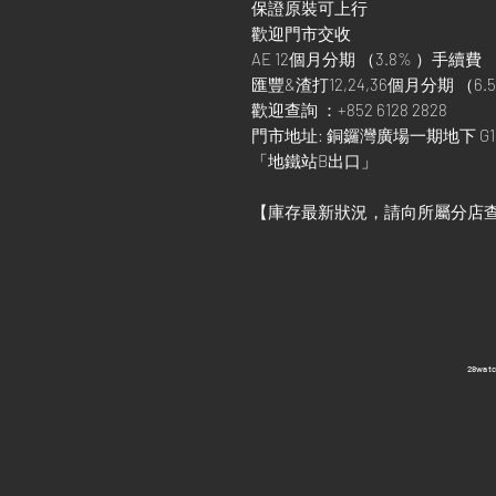
保證原裝可上行
歡迎門市交收
AE 12個月分期 （3.8% ）手續費
匯豐&渣打12,24,36個月分期 （6.5
歡迎查詢 ：+852 6128 2828
門市地址: 銅鑼灣廣場一期地下 G1
「地鐵站B出口」
【庫存最新狀況，請向所屬分店
​28wa