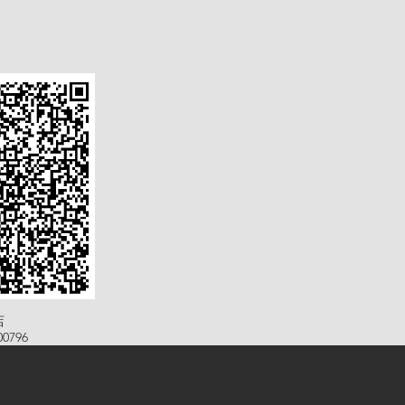
店
0796