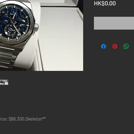
價
HK$0.00
格
e: $86,300,Skeleton**