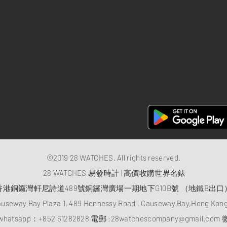
退款政策
私隱政策
FAQ
28 Watches 手機程式
©2019 28 WATCHES. All rights reserved.
28 WATCHES 易發時計 | 高價收購世界名錶
香港銅鑼灣軒尼詩道489號銅鑼灣廣場一期地下G10B號 （地鐵B出口
auseway Bay Plaza 1, 489 Hennessy Road , Causeway Bay,Hong Ko
atsapp：
+852 61282828
電郵 :
28watchescompany@gmail.com
微