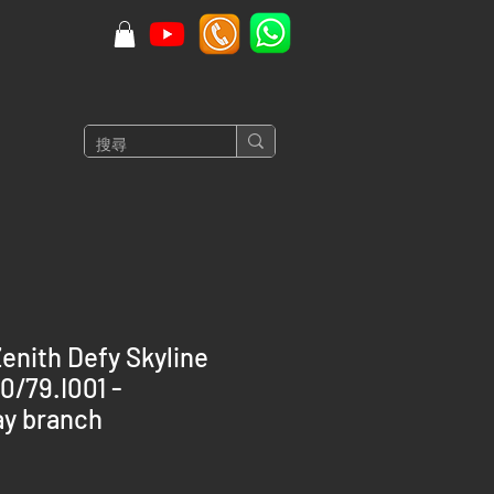
nith Defy Skyline
/79.I001 -
y branch