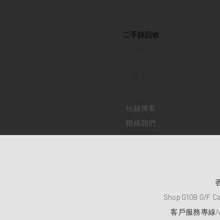
首頁
​二手錶回收
​名錶系列
二手名錶
訂購新錶
​維修服務
玩錶博客
聯絡我們
Shop G10B G/F C
客戶服務專線/wh