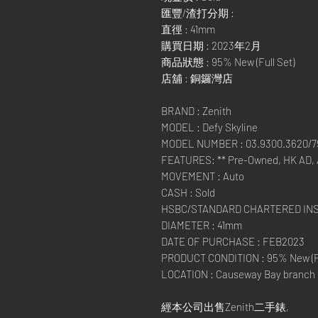
匯豐/渣打分期 :
直徑 : 41mm
購買日期 : 2023年2月
商品狀態 : 95% New (Full Set)
店舖 : 銅鑼灣店
BRAND : Zenith
MODEL : Defy Skyline
MODEL NUMBER : 03.9300.3620/79
FEATURES: ** Pre-Owned, HK AD, AD
MOVEMENT : Auto
CASH : Sold
HSBC/STANDARD CHARTERED IN
DIAMETER : 41mm
DATE OF PURCHASE : FEB2023
PRODUCT CONDITION : 95% New (Fu
LOCATION : Causeway Bay branch
經本公司出售Zenith二手錶,