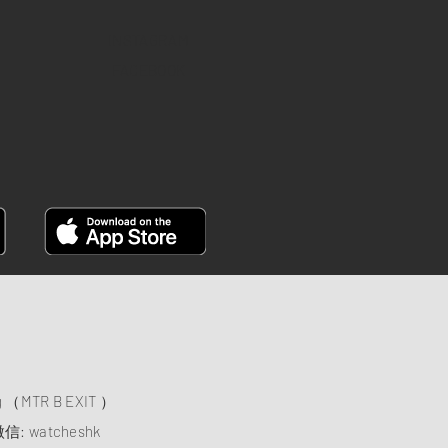
INSTAGRAM
FACEBOOK
）
ng （MTR B EXIT ）
信: watcheshk