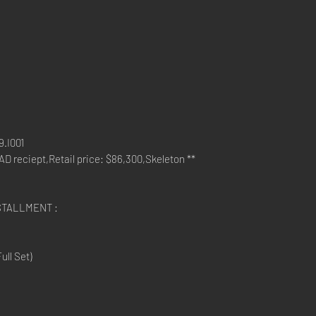
.I001
 reciept,Retail price: $86,300,Skeleton **
STALLMENT :
ll Set)