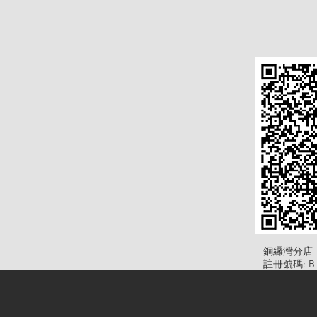
​銅纙灣分店
註冊號碼: B-B