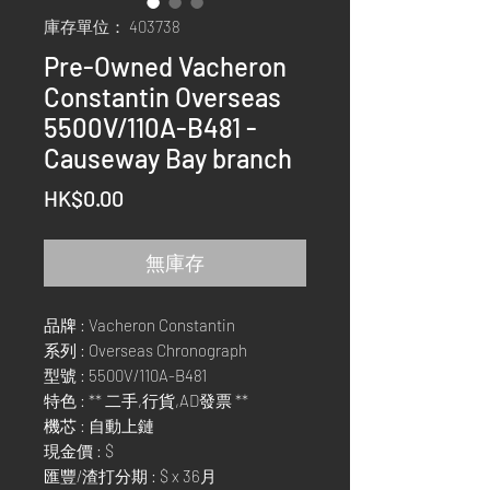
庫存單位： 403738
Pre-Owned Vacheron
Constantin Overseas
5500V/110A-B481 -
Causeway Bay branch
價
HK$0.00
格
無庫存
品牌 : Vacheron Constantin
系列 : Overseas Chronograph
型號 : 5500V/110A-B481
特色 : ** 二手,行貨,AD發票 **
機芯 : 自動上鏈
現金價 : $
匯豐/渣打分期 : $ x 36月