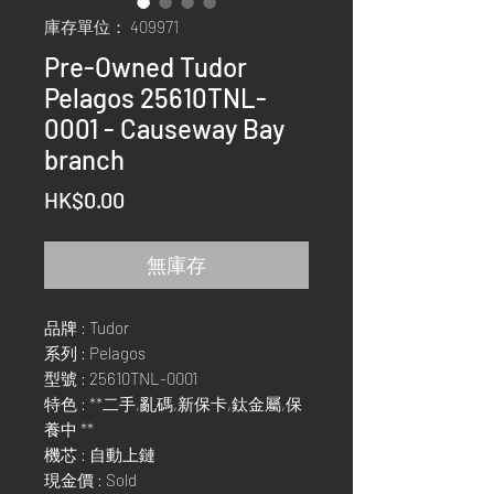
庫存單位： 409971
Pre-Owned Tudor
Pelagos 25610TNL-
0001 - Causeway Bay
branch
價
HK$0.00
格
無庫存
品牌 : Tudor
系列 : Pelagos
型號 : 25610TNL-0001
特色 : **二手,亂碼,新保卡,鈦金屬,保
養中 **
機芯 : 自動上鏈
現金價 : Sold