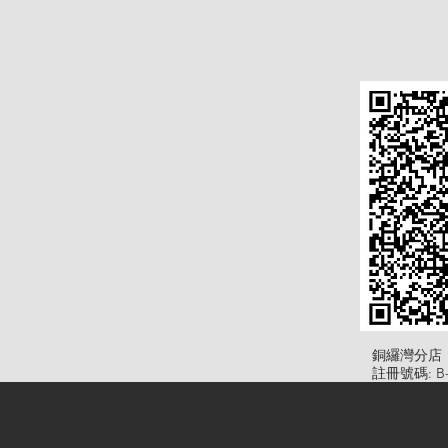
​銅纙灣分店
註冊號碼: B-B