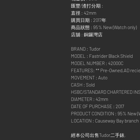
匯豐/渣打分期 :
直徑 : 42mm
購買日期 : 2017年
商品狀態 : 95% New (Watch only)
店舖 : 銅鑼灣店
BRAND : Tudor
MODEL : Fastrider Black Shield
MODEL NUMBER : 42000C
FEATURES: ** Pre-Owned,AD recie
MOVEMENT : Auto
CASH : Sold
HSBC/STANDARD CHARTERED IN
DIAMETER : 42mm
DATE OF PURCHASE : 2017
PRODUCT CONDITION : 95% New (W
LOCATION : Causeway Bay branch
經本公司出售Tudor二手錶,