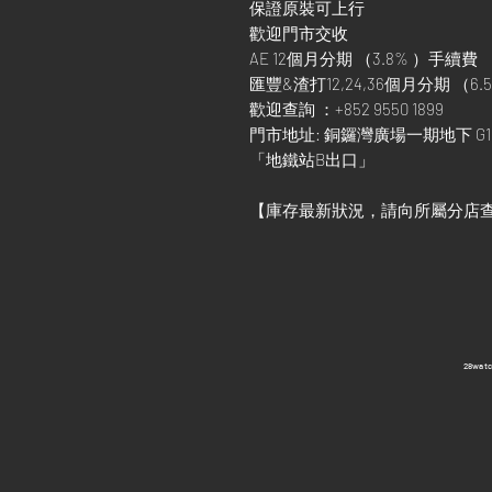
保證原裝可上行
歡迎門市交收
AE 12個月分期 （3.8% ）手續費
匯豐&渣打12,24,36個月分期 （6.5
歡迎查詢 ：+852 9550 1899
門市地址: 銅鑼灣廣場一期地下 G1
「地鐵站B出口」
【庫存最新狀況，請向所屬分店
​28wa