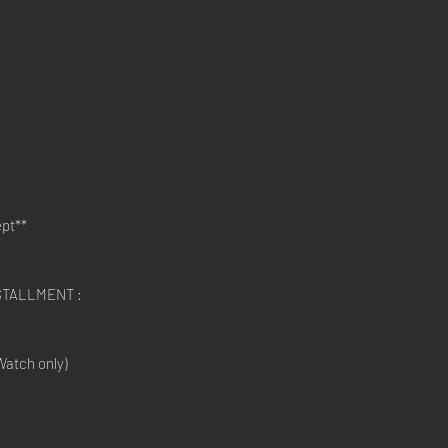
pt**
STALLMENT :
atch only)