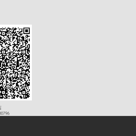
店
0796