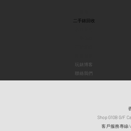
首頁
​二手錶回收
​名錶系列
二手名錶
訂購新錶
​維修服務
玩錶博客
聯絡我們
Shop G10B G/F C
客戶服務專線/wh