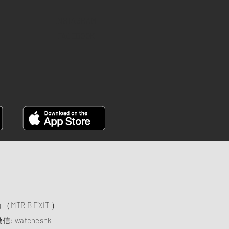
INSTAGRAM
FACEBOOK
）
ng （MTR B EXIT ）
信: watcheshk