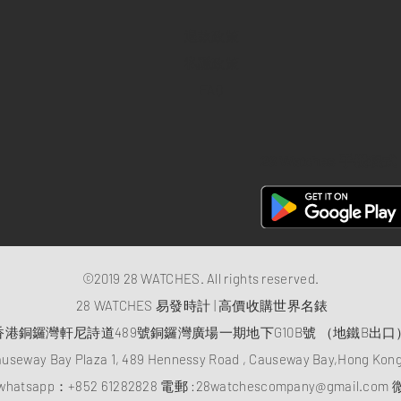
退款政策
私隱政策
FAQ
28 Watches 手機程式
©2019 28 WATCHES. All rights reserved.
28 WATCHES 易發時計 | 高價收購世界名錶
香港銅鑼灣軒尼詩道489號銅鑼灣廣場一期地下G10B號 （地鐵B出口
auseway Bay Plaza 1, 489 Hennessy Road , Causeway Bay,Hong Ko
atsapp：
+852 61282828
電郵 :
28watchescompany@gmail.com
微