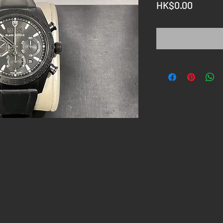
價
HK$0.00
格