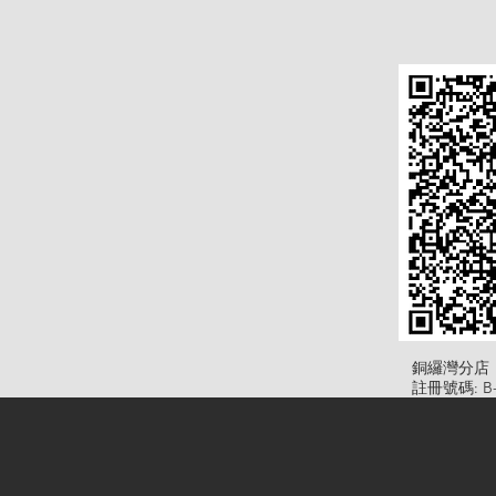
​銅纙灣分店
註冊號碼: B-B