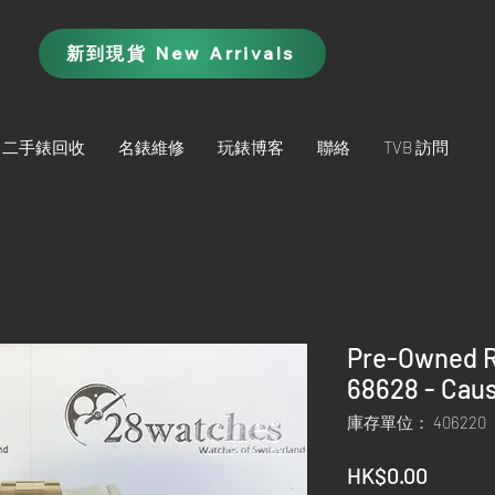
新到現貨 New Arrivals
二手錶回收
名錶維修
玩錶博客
聯絡
TVB 訪問
Pre-Owned R
68628 - Cau
庫存單位： 406220
價
HK$0.00