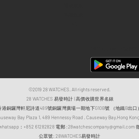
退款政策
私隱政策
FAQ
28 Watches 手機程式
©2019 28 WATCHES. All rights reserved.
28 WATCHES 易發時計 | 高價收購世界名錶
香港銅鑼灣軒尼詩道489號銅鑼灣廣場一期地下G10B號 （地鐵B出口
auseway Bay Plaza 1, 489 Hennessy Road , Causeway Bay,Hong Ko
atsapp：
+852 61282828
電郵 :
28watchescompany@gmail.com
微
​公眾號: 28WATCHES易發時計