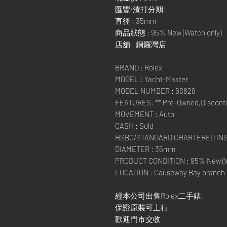
匯豐/渣打分期 :
直徑 : 35mm
商品狀態 : 95% New (Watch only)
店舖 : 銅鑼灣店
BRAND : Rolex
MODEL : Yacht-Master
MODEL NUMBER : 68628
FEATURES: ** Pre-Owned,Discontin
MOVEMENT : Auto
CASH : Sold
HSBC/STANDARD CHARTERED IN
DIAMETER : 35mm
PRODUCT CONDITION : 95% New (W
LOCATION : Causeway Bay branch
經本公司出售Rolex二手錶,
保證原裝可上行
歡迎門市交收