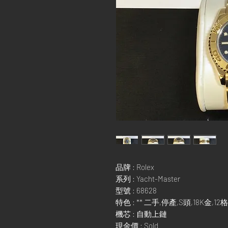
品牌 : Rolex
系列 : Yacht-Master
型號 : 68628
特色 : ** 二手,停產,S頭,18K金,12格 
機芯 : 自動上鏈
現金價 : Sold