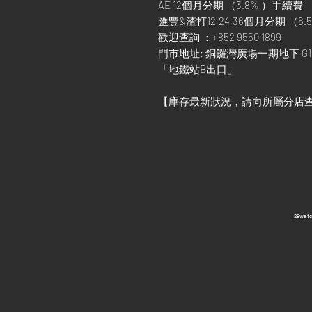
AE 12個月分期 （3.8% ）手續費
匯豐&渣打12,24,36個月分期 （6.5
歡迎查詢 ：+852 9550 1899
門市地址: 銅鑼灣廣場一期地下 G1
「地鐵站B出口」
【庫存最新狀況，請向所屬分店
​28wa