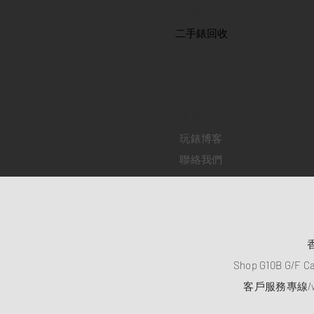
首頁
​二手錶回收
​名錶系列
二手名錶
訂購新錶
​維修服務
玩錶博客
聯絡我們
Shop G10B G/F C
客戶服務專線/wh