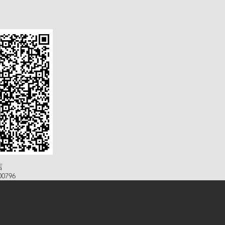
店
0796