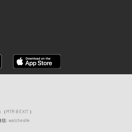
INSTAGRAM
FACEBOOK
）
ng （MTR B EXIT ）
信: watcheshk