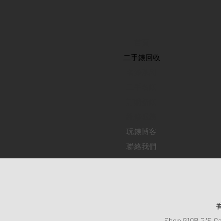
首頁
​二手錶回收
​名錶系列
二手名錶
訂購新錶
​維修服務
玩錶博客
聯絡我們
Shop G10B G/F C