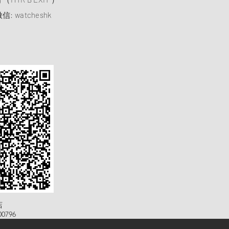
信: watcheshk
店
0796