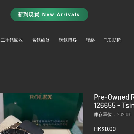
新到現貨 New Arrivals
二手錶回收
名錶維修
玩錶博客
聯絡
TVB 訪問
Pre-Owned R
126655 - Tsi
庫存單位： 202606
價
HK$0.00