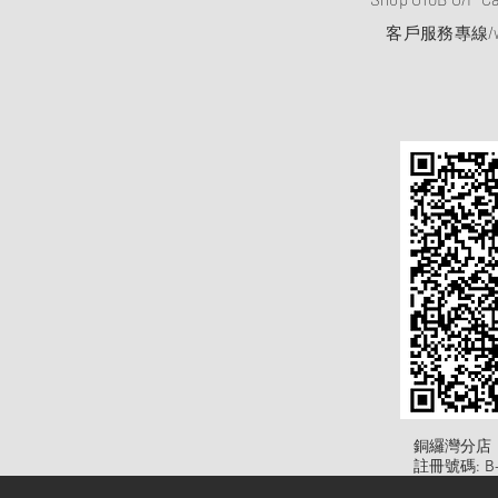
客戶服務專線/wh
​銅纙灣分店
註冊號碼: B-B