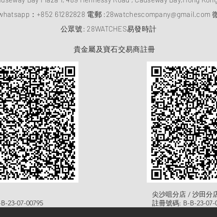
atsapp：
+852 61282828
電郵 :
28watchescompany@gmail.com
微
​公眾號: 28WATCHES易發時計
貴金屬及寶石交易商註冊
尖沙咀分店 / 沙田分
-23-07-00795
註冊號碼: B-B-23-07-0