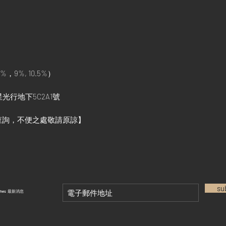
%，9%, 10.5%）
光行地下5C2A1號
查詢，不便之處敬請原諒】
su
tches 最新消息