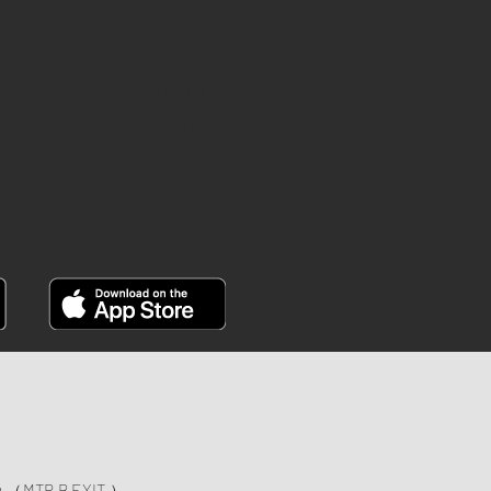
INSTAGRAM
FACEBOOK
）
ng （MTR B EXIT ）