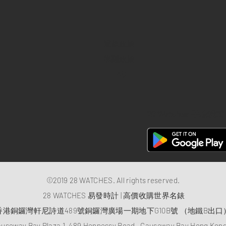
退款政策
私隱政策
FAQ
28 Watches 手機程式
©2019 28 WATCHES. All rights reserved.
28 WATCHES 易發時計 | 高價收購世界名錶
香港銅鑼灣軒尼詩道489號銅鑼灣廣場一期地下G10B號 （地鐵B出口
auseway Bay Plaza 1, 489 Hennessy Road , Causeway Bay,Hong Ko