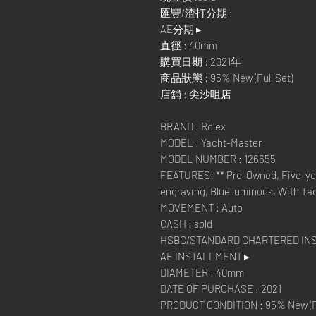
匯豐/渣打分期 :
AE分期 ▸
直徑 : 40mm
購買日期 : 2021年
商品狀態 : 95% New (Full Set)
店舖 : 尖沙咀店
BRAND : Rolex
MODEL : Yacht-Master
MODEL NUMBER : 126655
FEATURES: ** Pre-Owned, Five-yea
engraving, Blue luminous, With Ta
MOVEMENT : Auto
CASH : sold
HSBC/STANDARD CHARTERED I
AE INSTALLMENT ▸
DIAMETER : 40mm
DATE OF PURCHASE : 2021
PRODUCT CONDITION : 95% New (Fu