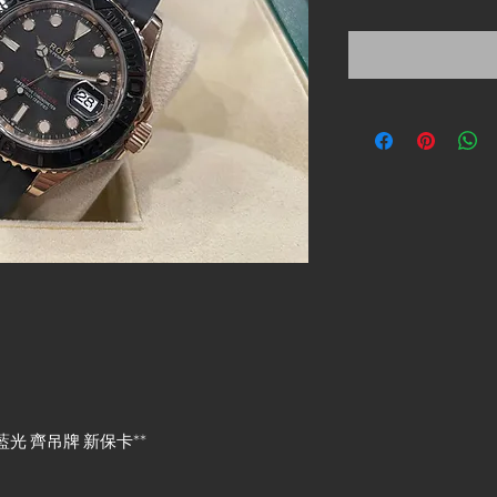
格
 藍光 齊吊牌 新保卡**