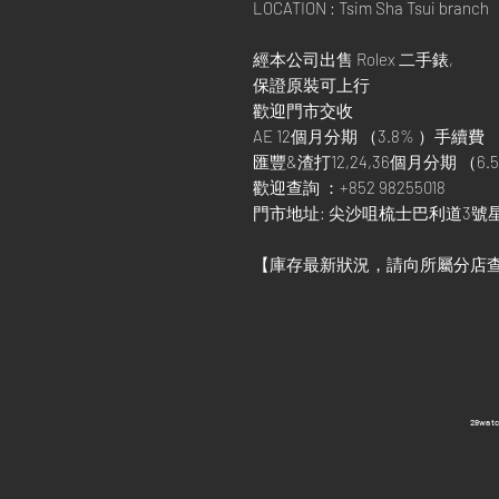
LOCATION : Tsim Sha Tsui branch
經本公司出售 Rolex 二手錶,
保證原裝可上行
歡迎門市交收
AE 12個月分期 （3.8% ）手續費
匯豐&渣打12,24,36個月分期 （6.5
歡迎查詢 ：+852 98255018
門市地址: 尖沙咀梳士巴利道3號星
【庫存最新狀況，請向所屬分店
​28wa