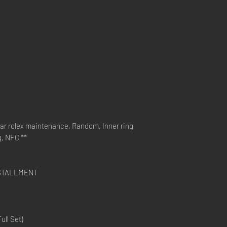
r rolex maintenance, Random, Inner ring
g, NFC **
NSTALLMENT
ll Set)