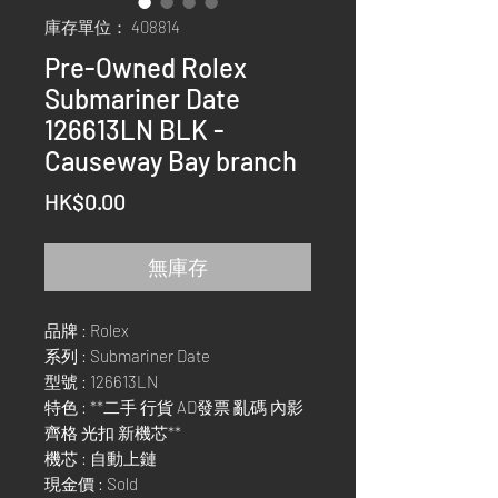
庫存單位： 408814
Pre-Owned Rolex
Submariner Date
126613LN BLK -
Causeway Bay branch
價
HK$0.00
格
無庫存
品牌 : Rolex
系列 : Submariner Date
型號 : 126613LN
特色 : **二手 行貨 AD發票 亂碼 內影
齊格 光扣 新機芯**
機芯 : 自動上鏈
現金價 : Sold