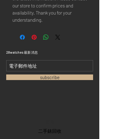
our store to confirm prices and
availability. Thank you for your
understanding.
​28watches 最新消息
subscribe
首頁
​二手錶回收