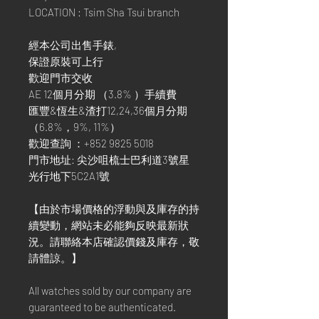
LOCATION : Tsim Sha Tsui branch
經本公司出售手錶,
保證原裝可上行
歡迎門市交收
AE 12個月分期 （3.8% ）手續費
匯豐&恆生&渣打12,24,36個月分期
（6.8%，9%, 11%）
歡迎查詢 ：+852 9825 5018
門市地址: 尖沙咀梳士巴利道3號星
光行地下5C2A1號
【由於市場價格的浮動與及庫存的持
續變動，網站未必能夠反映最新狀
況。請聯絡本店確認價錢及庫存，敬
請體諒。】
All watches sold by our company are
guaranteed to be authenticated.