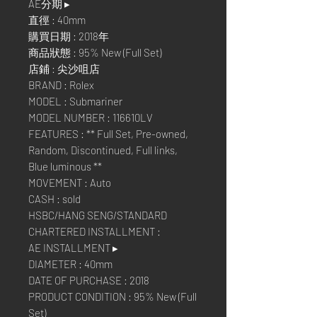
AE分期 ▸
直徑 : 40mm
購買日期 : 2018年
商品狀態 : 95% New (Full Set)
店鋪 : 尖沙咀店
BRAND : Rolex
MODEL : Submariner
MODEL NUMBER : 116610LV
FEATURES : ** Full Set, Pre-owned,
Random, Discontinued, Full links,
Blue luminous **
MOVEMENT : Auto
CASH : sold
HSBC/HANG SENG/STANDARD
CHARTERED INSTALLMENT :
AE INSTALLMENT ▸
DIAMETER : 40mm
DATE OF PURCHASE : 2018
PRODUCT CONDITION : 95% New (Full
Set)