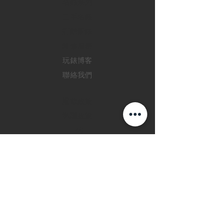
​名錶系列
二手名錶
訂購新錶
​維修服務
玩錶博客
聯絡我們
退款政策
私隱政策
FAQ
INSTAGRAM
FACEBOOK
28 Watches 手機程
式