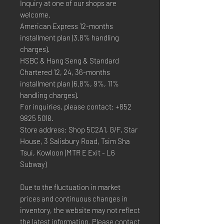
Inquiry at one of our shops are
welcome.
American Express 12-months
installment plan (3.8% handling
charges).
HSBC & Hang Seng & Standard
Chartered 12, 24, 36-months
installment plan (6.8%, 9%, 11%
handling charges).
For inquiries, please contact: +852
9825 5018.
Store address: Shop 5C2A1, G/F, Star
House, 3 Salisbury Road, Tsim Sha
Tsui, Kowloon (MTR E Exit - L6
Subway)
Due to the fluctuation in market
prices and continuous changes in
inventory, the website may not reflect
the latest information. Please contact