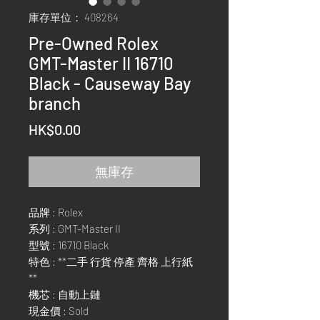
庫存單位： 408264
Pre-Owned Rolex
GMT-Master II 16710
Black - Causeway Bay
branch
價
HK$0.00
格
無庫存
品牌 : Rolex
系列 : GMT-Master II
型號 : 16710 Black
特色 : **二手 行貨 停產 齊格 上行紙
**
機芯 : 自動上鏈
現金價 : Sold