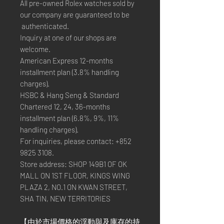
All pre-owned Rolex watches sold by
our company are guaranteed to be
authenticated.
Inquiry at one of our shops are
welcome.
American Express 12-months
installment plan (3.8% handling
charges).
HSBC & Hang Seng & Standard
Chartered 12, 24, 36-months
installment plan (6.8%, 9%, 11%
handling charges).
For inquiries, please contact: +852
9825 3108.
Store address: SHOP 149B1 OF OK
MALL ON 1ST FLOOR, KINGS WING
PLAZA 2, NO.1 ON KWAN STREET,
SHA TIN, NEW TERRITORIES
【由於市場價格的浮動與及庫存的持