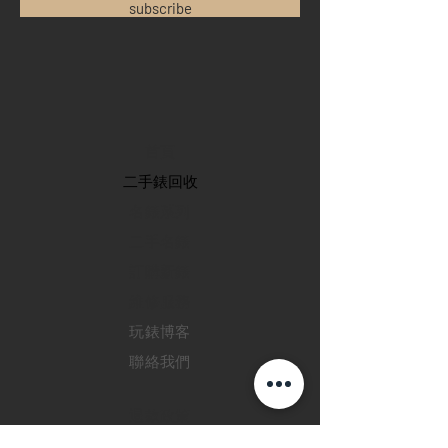
subscribe
首頁
​二手錶回收
​名錶系列
二手名錶
訂購新錶
​維修服務
玩錶博客
聯絡我們
退款政策
私隱政策