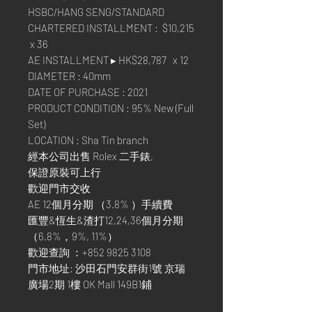
HSBC/HANG SENG/STANDARD
CHARTERED INSTALLMENT : $10,215
x 36
AE INSTALLMENT ▸ HK$28,787 x 12
DIAMETER : 40mm
DATE OF PURCHASE : 2021
PRODUCT CONDITION : 95% New (Full
Set)
LOCATION : Sha Tin branch
經本公司出售 Rolex 二手錶,
保證原裝可上行
歡迎門市交收
AE 12個月分期 （3.8% ）手續費
匯豐&恆生&渣打12,24,36個月分期
（6.8%，9%, 11%）
歡迎查詢 ：+852 9825 3108
門市地址: 沙田石門安群街1號 京瑞
廣場2期 1樓 OK Mall 149B1鋪