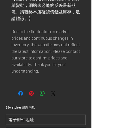
續變動，網站未必能夠反映最新狀
況。請聯絡本店確認價錢及庫存，敬
請體諒。】
Due to the fluctuation in market
prices and continuous changes in
inventory, the website may not reflect
the latest information. Please contact
our store to confirm prices and
availability. Thank you for your
understanding.
​28watches 最新消息