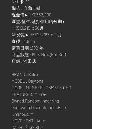
NFC卡 **
機芯 : 自動上鏈
現金價 ▸ HK$332,800
匯豐/恆生/渣打信用咭分期 ▸
HK$10,215 x 36月
AE分期 ▸ HK$28,787 x 12月
直徑 : 40mm
購買日期 :2021年
商品狀態 : 95% New (Full Set)
店舖 : 沙田店
BRAND : Rolex
MODEL : Daytona
MODEL NUMBER : 116515LN CHO
FEATURES: ** Pre-
Owned,Random,Inner ring
engraving,Discontinued,,Blue
luminous, **
MOVEMENT : Auto
CASH : $332,800